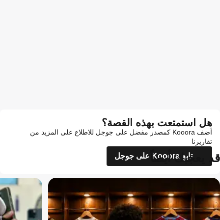
هل استمتعت بهذه القصة؟
أضف Kooora كمصدر مفضل على جوجل للاطلاع على المزيد من
تقاريرنا
قد يعجبك أيضاً
تابع Kooora على جوجل