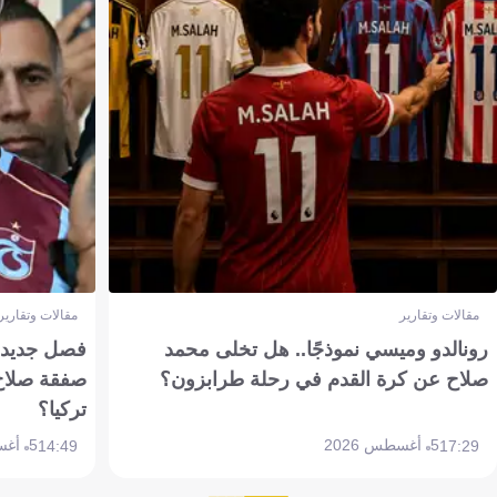
مقالات وتقارير
مقالات وتقارير
رونالدو وميسي نموذجًا.. هل تخلى محمد
فصل جديد بم
صلاح عن كرة القدم في رحلة طرابزون؟
صفقة صلاح
تركيا؟
5 أغسطس 2026
5 أغسطس 2026
14:49
17:29