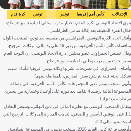
Getty Images
الإنتقالات
كأس أمم إفريقيا
تونس
تونس
كرة قدم
ينوي الاتحاد التونسي لكرة القدم، اختيار مدرب محلي لقيادة نسور قرطاج،
خلال الفترة المقبلة، بعد إقالة سامي الطرابلسي.
وأقال اتحاد الكرة التونسي، الطرابلسي من منصبه، بعد توديع المنتخب الأول،
منافسات كأس الأمم الأفريقية، من دور 16 على يد مالي، بركلات الترجيح.
وقال خميس الحمزاوي، عضو مجلس إدارة الاتحاد التونسي، إن التوجه العام
يسير نحو تعيين مدرب وطني، لقيادة نسور قرطاج.
وأضاف الحمزاوي، في تصريحات نشرتها وكالة تونس أفريقيا للأنباء "سيتم
تشكيل لجنة فنية لترشيح بعض المدربين، للمفاضلة بينهم".
وأنهى منتخب تونس، دور المجموعات لكأس الأمم الأفريقية، في وصافة
المجموعة الثالثة برصيد 4 نقاط، بعد فوزه على أوغندا، وخسارته من نيجيريا،
ثم تعادله مع تنزانيا.
وتقابل المنتخب التونسي مع نظيره المالي في ثمن النهائي، وسيطر التعادل
1-1 على الوقتين الأصلي والإضافي، لتذهب المباراة إلى ركلات الترجيح التي
انتهت بفوز مالي 3-2.
وأوقعت قرعة كأس العالم 2026، منتخب تونس، في المجموعة السادسة،