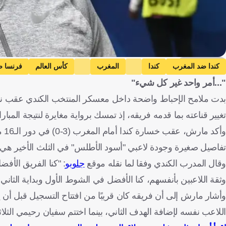
Getty Images
كندا ضد المغرب
كندا
المغرب
كأس العالم
فرنسا ض
"...أمر واحد غير كل شيء"
بدت ملامح الإحباط واضحة داخل معسكر المنتخب الكندي عقب نه
تغيير قناعته بما قدمه فريقه، إذ تمسك برواية مغايرة لنتيجة المبار
تفاصيل صغيرة وجودة لاعبي "أسود الأطلس" في الثلث الأخير هي 
وقال المدرب الكندي وفقا لما نقله موقع
جلوبو
: "كنا الفريق الأف
وثقة اللاعبين بأنفسهم، كنا الأفضل في الشوط الأول وبداية الثاني
وأشار مارش إلى أن فريقه كان قريبًا من افتتاح التسجيل قبل أن 
اللاعب نفسه لإضافة الهدف الثاني، بينما اختتم سفيان رحيمي الثلا