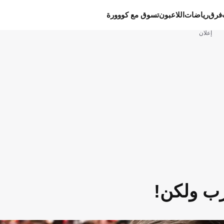
فرق
رياضات
اللاعبون
تسوق مع كووورة
إعلان
رب ولكن!