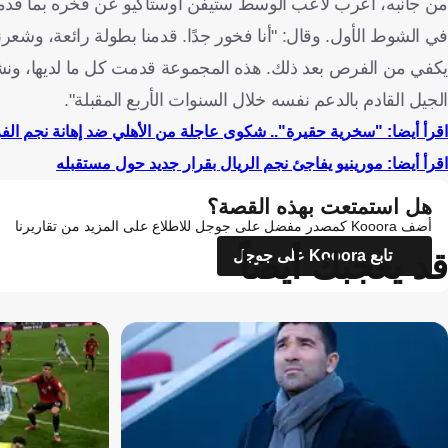
من جانبه، أعرب لاعب الوسط ستيفن أوستاكيو عن فخره بما قدمه ا
في الشوط الأول. وقال: "أنا فخور جدًا. قدمنا بطولة رائعة، وشعرنا
يكفي من الفرص بعد ذلك. هذه المجموعة قدمت كل ما لديها، ونشع
الجيل القادم بالدعم نفسه خلال السنوات الأربع المقبلة".
اقرأ أيضا: "سخرية حقيرة".. شكوى عاجلة من الأهلي ضد إهانة نجم الف
اقرأ أيضا: مورينيو يفاجئ نجم الريال بقرار جديد حول مستقبله
هل استمتعت بهذه القصة؟
أضف Kooora كمصدر مفضل على جوجل للاطلاع على المزيد من تقاريرنا
قد يعجبك أيضاً
تابع Kooora على جوجل