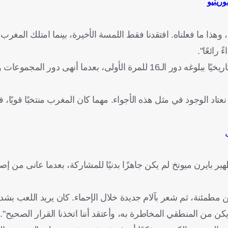
ورينيو
ذا ما فعلناه. افتقدنا فقط اللمسة الأخيرة، بينما امتلك المغرب 
رائعًا".
ورغم وداع البطولة، اعتبر مارش أن المنتخب الكندي حقق إنجازًا تاريخيًا ببلوغه دور الـ16 للمرة الأولى، بع
 الوجود في مثل هذه الأجواء. مهما كان المغرب منتخبًا قويًا، فأ
 بايرن ميونخ لم يكن جاهزًا بدنيًا للمشاركة، بعدما عانى من إص
مطمئنة، ثم شعر بآلام جديدة خلال الإحماء. كان يريد اللعب بشد
 يكن من المنطقي المخاطرة به، وأعتقد أننا اتخذنا القرار الصحيح".