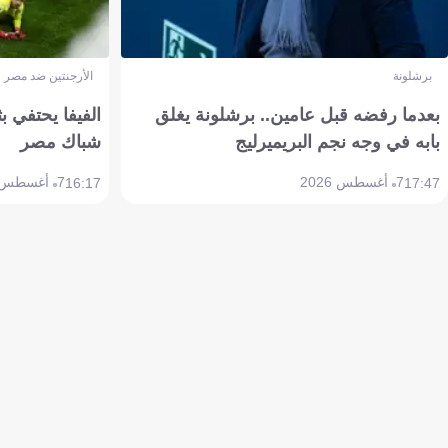
برشلونة
الأرجنتين ضد مصر
بعدما رفضه قبل عامين.. برشلونة يغلق
الفيفا يحتفي بث
بابه في وجه نجم البريميرليج
شباك مصر
7 أغسطس 2026
7 أغسطس 2026
16:17
17:47