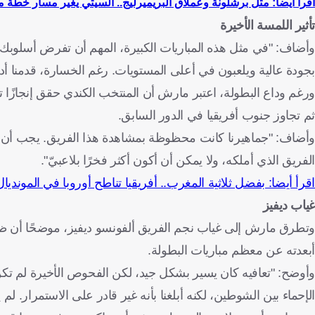
اقرأ أيضا: مثل برشلونة وعملاق البريميرليج.. السيتي يغير مسار خطة م
تأثير اللمسة الأخيرة
وأضاف: "في مثل هذه المباريات الكبيرة، المهم أن تفرض أسلوبك، وه
بجودة عالية ويلعبون في أعلى المستويات. رغم الخسارة، قدمنا أداءً 
ثم تجاوز جنوب أفريقيا في الدور السابق.
وأضاف: "جماهيرنا كانت محظوظة بمشاهدة هذا الفريق. يجب أن نعتاد
الفريق الذي أملكه، ولا يمكن أن أكون أكثر فخرًا بلاعبيّ".
اقرأ أيضا: بفضل ثلاثية المغرب.. أفريقيا تناطح أوروبا في المونديال
غياب ديفيز
وتطرق مارش إلى غياب نجم الفريق ألفونسو ديفيز، موضحًا أن ظهير
أبعدته عن معظم مباريات البطولة.
وأوضح: "تعافيه كان يسير بشكل جيد، لكن الفحوص الأخيرة لم تكن 
الإحماء بين الشوطين، لكنه أبلغنا بأنه غير قادر على الاستمرار. لم