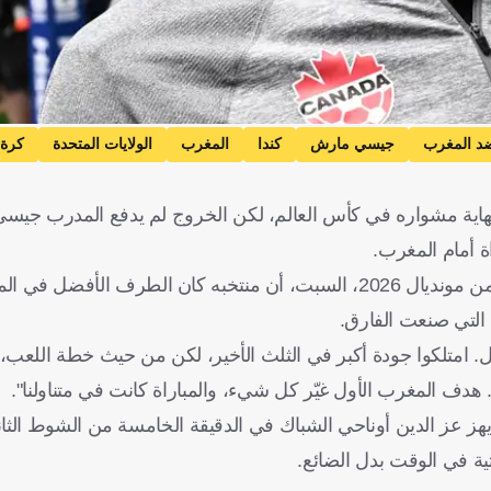
د المغرب
جيسي مارش
كندا
المغرب
الولايات المتحدة
كرة 
اية مشواره في كأس العالم، لكن الخروج لم يدفع المدرب جيس
اة أمام المغرب.
وأكد مارش، عقب خسارة كندا أمام المغرب (3-0) في دور الـ16 من مونديال 2026، السبت، أن منتخبه كان الطر
التي صنعت الفارق.
ضل. امتلكوا جودة أكبر في الثلث الأخير، لكن من حيث خطة اللعب، 
. هدف المغرب الأول غيّر كل شيء، والمباراة كانت في متناولنا".
يهز عز الدين أوناحي الشباك في الدقيقة الخامسة من الشوط الثان
ثية في الوقت بدل الضائع.