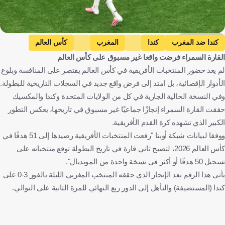
Getty Images
كندا ضد المغرب
كندا
المغرب
كأس العالم
القارة السمراء فرضت واقعا غير مسبوق على كأس العالم
سفيان رحيمي
عز الدين أوناحي
كندا
المغرب
لم يعد حضور المنتخبات الأفريقية في كأس العالم يقتصر على المنافسة وبلوغ
الولايات المتحدة
كرة قدم
الأدوار الإقصائية، بل امتد إلى فرض واقع جديد في السجلات التاريخية للبطولة.
وفي النسخة الحالية الجارية في كل من الولايات المتحدة وكندا والمكسيك
حققت القارة السمراء إنجازًا جماعيًا غير مسبوق في تاريخها، يعكس التطور
الكبير الذي تشهده كرة القدم الأفريقية.
ووفقا لبيانات شبكة أوبتا "رفعت المنتخبات الأفريقية رصيدها إلى 51 هدفًا في
كأس العالم 2026، لتصبح ثاني قارة في تاريخ البطولة توقع منتخباته على
تسجيل 50 هدفًا أو أكثر في نسخة واحدة من المونديال".
يأتي هذا الرقم بعد الإنجاز الذي حققه المنتخب المغربي الليلة بالفوز 3-0 على
كندا (المستضيفة) والتأهل إلى الدور ربع النهائي للمرة الثانية على التوالي.