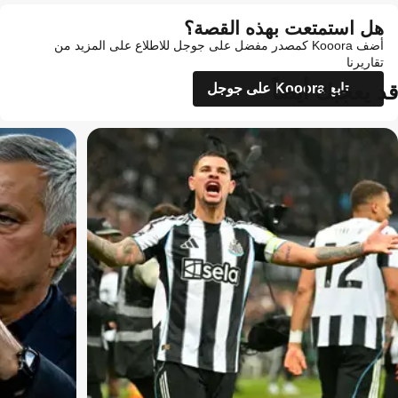
هل استمتعت بهذه القصة؟
أضف Kooora كمصدر مفضل على جوجل للاطلاع على المزيد من
تقاريرنا
قد يعجبك أيضاً
تابع Kooora على جوجل