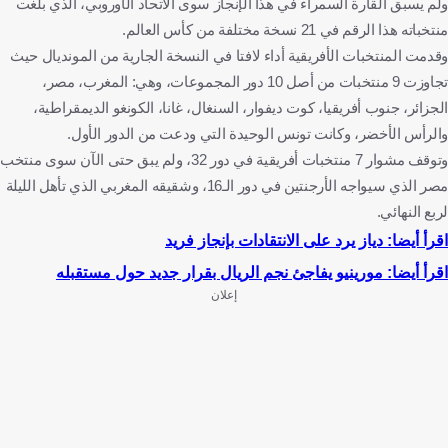
ولم يسبق القارة السمراء في هذا الإنجاز سوى الاتحاد الأوروبي، الذي بلغت
منتخباته هذا الرقم في 21 نسخة مختلفة من كأس العالم.
وقدمت المنتخبات الأفريقية أداء لافتا في النسخة الجارية من المونديال حيث
تجاوزت 9 منتخبات من أصل 10 دور المجموعات، وهي: المغرب، مصر،
الجزائر، جنوب أفريقيا، كوت ديفوار، السنغال، غانا، الكونغو الديمقراطية،
والرأس الأخضر، وكانت تونس الوحيدة التي ودعت من الدور الأول.
وتوقف مشوار 7 منتخبات أفريقية في دور 32، ولم يبق حتى الآن سوى منتخب
مصر الذي سيواجه الأرجنتين في دور الـ16، وشقيقه المغربي الذي تأهل الليلة
لربع النهائي.
اقرأ أيضا: دياز يرد على الانتقادات بإنجاز فريد
اقرأ أيضا: مورينيو يفاجئ نجم الريال بقرار جديد حول مستقبله
إعلان