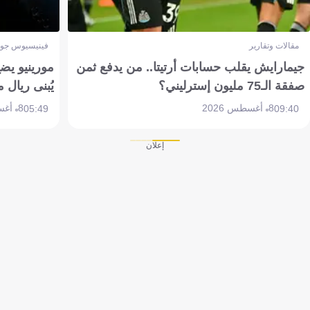
مقالات وتقارير
فينيسيوس جون
جيمارايش يقلب حسابات أرتيتا.. من يدفع ثمن
مورينيو يض
صفقة الـ75 مليون إسترليني؟
يُبنى ريال 
8 أغسطس 2026
8 أغسطس 2026
05:49
09:40
إعلان