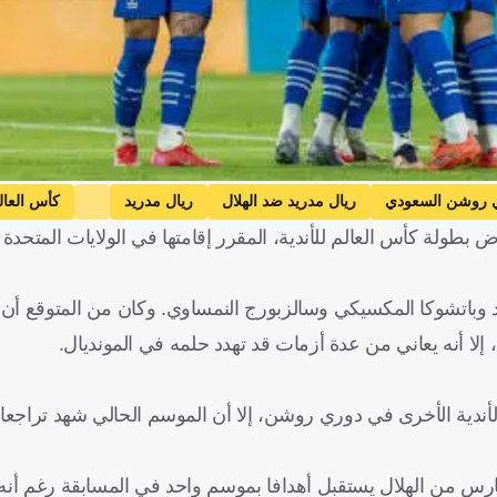
 روشن السعودي
ريال مدريد ضد الهلال
ريال مدريد
كأس العالم
طولة كأس العالم للأندية، المقرر إقامتها في الولايات المتحدة ا
يدو كوليبالي
ياسين بونو
ألكساندر ميتروفيتش
محمد العويس
سير
إسبانيا
الولايات المتحدة
البرتغال
السنغال
المغرب
صربيا
د وباتشوكا المكسيكي وسالزبورج النمساوي. وكان من المتوقع أن 
إلا أنه يعاني من عدة أزمات قد تهدد حلمه في المونديال.
ندية الأخرى في دوري روشن، إلا أن الموسم الحالي شهد تراجعا 
روشن، ليصبح أكثر حارس من الهلال يستقبل أهدافا بموسم واحد في المسابقة رغم 