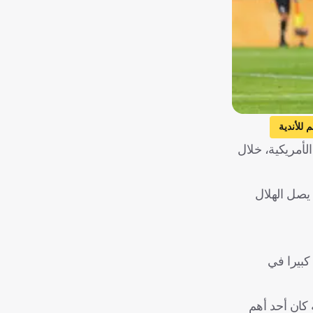
 للأندية
لأمريكية، خلال
جيو كونسيساو
إيطاليا
يصل الهلال
كبيرا في
أنه كان أحد أهم