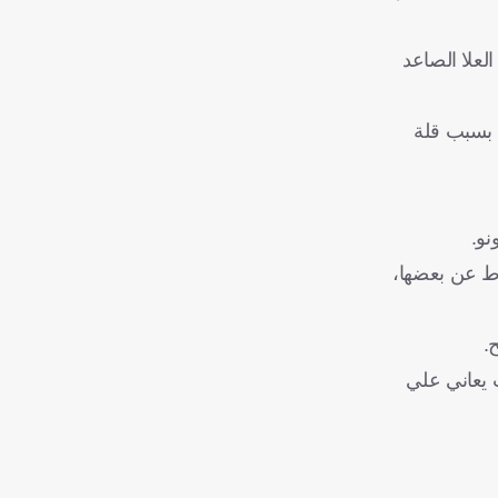
لعلا الصاعد
 بسبب قلة
نو.
وط عن بعضها،
.
 يعاني علي