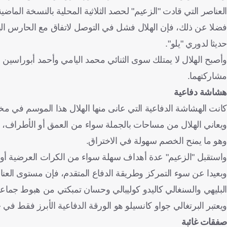
العناصر التي قادت "الزعيم" لحصد الثلاثية المحلية بالنسخة الماضية
فضلا عن ذلك، فإن الهلال فشل في التوصل لاتفاق مع الحارس البد
حديثا لدوري "يلو".
وأصبح الهلال لا يمتلك سوى الثنائي محمد اليامي وأحمد أبوراسي
مشاركتهما.
هشاشة دفاعية
كانت الهشاشة الدفاعية التي عانى منها الهلال هذا الموسم في م
ويعاني الهلال من مساحات بالجملة سواء من العمق أو الأطراف، ب
وهو ما يمنح الخصم سهولة في الاختراق.
واستقبل "الزعيم" عدة أهداف سهلة سواء من الكرات العرضية أو التم
وبعيدا عن سوء التمركز وطريقة الدفاع المتقدم، فإن مستوى العن
البليهي والسنغالي كاليدو كوليبالي وحسان تمبكتي من هبوط جماعي،
ويعتبر البرتغالي جواو كانسيلو هو الورقة الدفاعية الأبرز فقط ف
صفقات غائبة