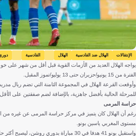
الإنتقالات
الهلال ضد القادسية
الهلال
القادسية
دوري
يواجه الهلال العديد من الأزمات القوية قبل أقل من شهر على خوض ب
محمد الشلهوب
جورج جيسوس
علي البليهي
جواو كانسيلو
خال
الفترة من 15 يونيو/حزيران حتى 13 يوليو/تموز المقبل.
ماركو سيلفا
سيموني إنزاجي
نونو سانتو
المملكة العربية السعودية
وأوقعت القرعة الهلال في المجموعة الثامنة التي تضم ريال مدري
كرة قدم
للمرحلة الحالية بأفضل جاهزية، بالإضافة لضم صفقتين على الأقل، 
حراسة المرمى
رغم أن الهلال كان يتميز في مركز حراسة المرمى عن غيره من الأ
مستوى المغربي ياسين بونو.
واستقبل بونو 41 هدفا في 30 مباراة بدوري 