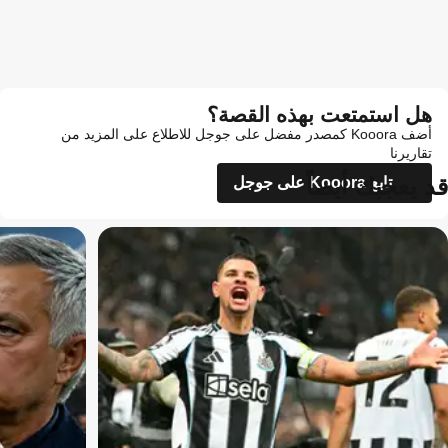
هل استمتعت بهذه القصة؟
أضف Kooora كمصدر مفضل على جوجل للاطلاع على المزيد من
تقاريرنا
قد يعجبك أيضاً
تابع Kooora على جوجل