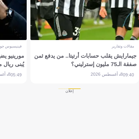
مقالات وتقارير
فينيسيوس جون
جيمارايش يقلب حسابات أرتيتا.. من يدفع ثمن
مورينيو يض
صفقة الـ75 مليون إسترليني؟
يُبنى ريال 
8 أغسطس 2026
8 أغسطس 2026
05:49
09:40
إعلان