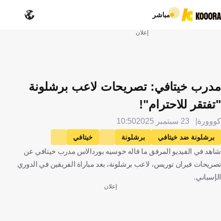
مباشر
إعلان
مدرب خيتافي: تصريحات لاعب برشلونة
"تفتقر للاحترام"!
كووورة
23 سبتمبر 2025
10:50
برشلونة ضد خيتافي
برشلونة
خيتافي
شاهد في الفيديو المرفق ما قاله خوسيه بوردالاس مدرب خيتافي عن
الدوري الإسباني
إسبانيا
كرة قدم
تصريحات فيران توريس، لاعب برشلونة، بعد مباراة الفريقين في الدوري
الإسباني.
إعلان