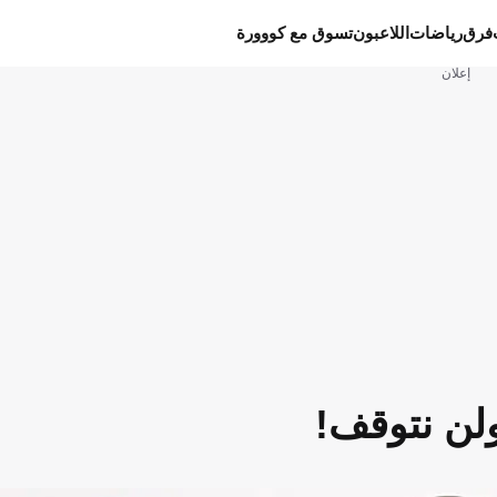
فرق
رياضات
اللاعبون
تسوق مع كووورة
إعلان
ولن نتوقف!