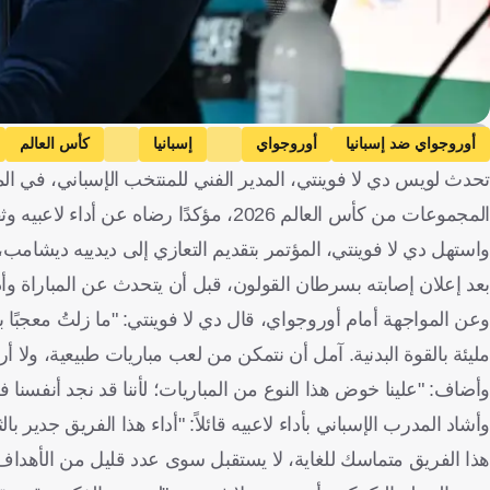
Getty Images
أوروجواي ضد إسبانيا
أوروجواي
إسبانيا
كأس العالم
تحدث لويس دي لا فوينتي، المدير الفني للمنتخب الإسباني، في 
المجموعات من كأس العالم 2026، مؤكدًا رضاه عن أداء لاعبيه وثقته في استمرار الفريق على نفس النسق خلال الأدوار الإقصائية المقبلة.
واستهل دي لا فوينتي، المؤتمر بتقديم التعازي إلى ديدييه ديشام
بعد إعلان إصابته بسرطان القولون، قبل أن يتحدث عن المباراة وأد
وعن المواجهة أمام أوروجواي، قال دي لا فوينتي: "ما زلتُ معجبًا ب
مليئة بالقوة البدنية. آمل أن نتمكن من لعب مباريات طبيعية، ولا أر
وأضاف: "علينا خوض هذا النوع من المباريات؛ لأننا قد نجد أنفسنا
وأشاد المدرب الإسباني بأداء لاعبيه قائلاً: "أداء هذا الفريق جدير 
هذا الفريق متماسك للغاية، لا يستقبل سوى عدد قليل من الأهداف، 