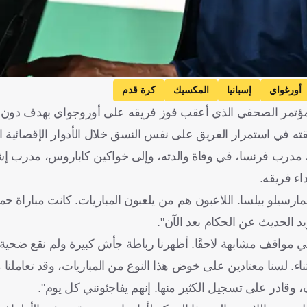
أورغواي
إسبانيا
المكسيك
كرة قدم
المؤتمر الصحفي الذي أعقب فوز فريقه على أوروجواي بهدف دون 
ب، مدرب فرنسا، في وفاة والدته، وإلى خواكين كاباروس، مدرب إشب
اء فريقه.
مارسيلو بيلسا. اللاعبون هم من يلعبون المباريات. كانت مباراة حما
يد الحديث عن الحكام بعد الآن".
 في مواقف مشابهة لاحقًا. أظهرنا رباطة جأش كبيرة ولم نقع ضحية
بالثناء. لسنا معتادين على خوض هذا النوع من المباريات، وقد تعاملنا
وقادر على تسجيل الكثير منها. إنهم يفاجئونني كل يوم".