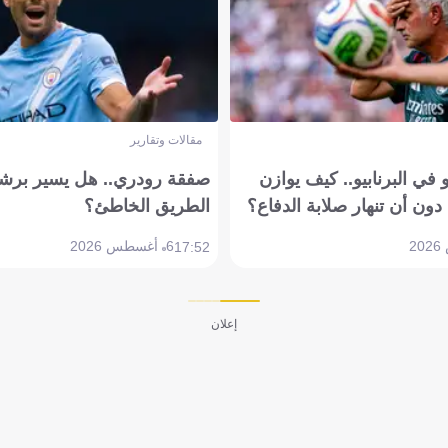
مقالات وتقارير
في البرنابيو.. كيف يوازن
صفقة رودري.. هل يسير برشل
دون أن تنهار صلابة الدفاع؟
الطريق الخاطئ؟
6 أغسطس 2026
17:52
إعلان