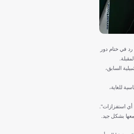
رد في ختام دور
يلية السابق،
سية للغاية،
 أي استفزازات".
 معها بشكل جيد.