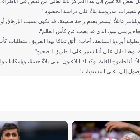
قل بعض اللاعبين إلى هذا المركز لأننا نعاني من نقص في الأطراف"
م بتغييرات مدروسة بناءً على دراسة الخصوم".
ويليامز قائلاً: "يشعر بعدم راحة طفيفة، قد تكون بسبب الإرهاق أو
جاه يريمي بينو، الذي قد يغيب عن كأس العالم".
طولة أوروبا السابقة، أجاب: "أثق تمامًا بهذا الفريق. متطلبات كأ
 "أنا طموح للغاية، وكذلك اللاعبون. نبلي بلاءً حسنًا، وبإمكاننا مو
صول إلى أعلى المستويات".