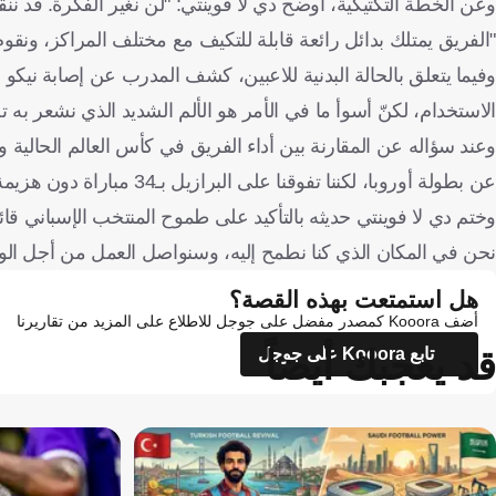
وعن الخطة التكتيكية، أوضح دي لا فوينتي: "لن نغير الفكرة. قد نن
"الفريق يمتلك بدائل رائعة قابلة للتكيف مع مختلف المراكز، ونقو
وفيما يتعلق بالحالة البدنية للاعبين، كشف المدرب عن إصابة نيكو 
الاستخدام، لكنّ أسوأ ما في الأمر هو الألم الشديد الذي نشعر به ت
وعند سؤاله عن المقارنة بين أداء الفريق في كأس العالم الحالية وب
عن بطولة أوروبا، لكننا تفوقنا على البرازيل بـ34 مباراة دون هزيمة، وهذا دليل على أننا نسير على الطريق الصحيح".
وختم دي لا فوينتي حديثه بالتأكيد على طموح المنتخب الإسباني قائلاً:
نحن في المكان الذي كنا نطمح إليه، وسنواصل العمل من أجل الو
هل استمتعت بهذه القصة؟
أضف Kooora كمصدر مفضل على جوجل للاطلاع على المزيد من تقاريرنا
قد يعجبك أيضاً
تابع Kooora على جوجل