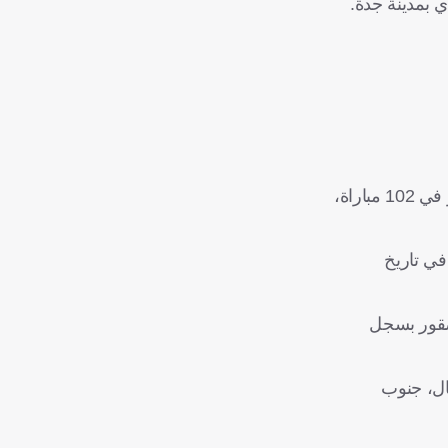
 بمدينة جدة.
وتحمل مواجهة المنتخب الجزائري، الرقم 263 على مستوى المباريات الودية الدولية، حيث خاض المنتخب السعودي 262 مباراة، فاز في 102 مباراة،
اراة تعد الأولى في تاريخ
صقور بسجل
سنغال، جنوب