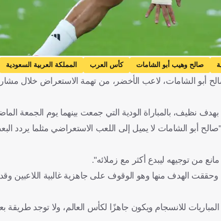
ة
صالح وهيب أبو الشامات
كأس العرب
المملكة العربية السعودية
الح أبو الشامات، لاعب الأخضر، من تهمة الاستعراض خلال مشار
هدف نظيف، بالمباراة الودية التي جمعت بينهما يوم الجمعة الماض
لح أبو الشامات لا يميل إلى اللعب الاستعراضي مثلما يردد البع
انع من توجيهه ليبدع أكثر مع زملائه".
ة وحققت الهدف منها وهو الوقوف على جاهزية غالبية اللاعبين وقد
المباريات للانسجام ويكون جاهزًا لكأس العالم، ولا توجد طريقة بع