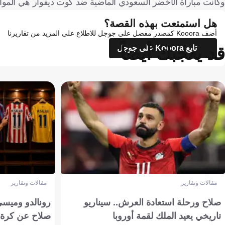
وكانت مباراة الأخضر السعودي الماضية ضد كوت ديفوار هي المواجهة رقم 60 التي يلعب فيها الأخضر ضد 
هل استمتعت بهذه القصة؟
أضف Kooora كمصدر مفضل على جوجل للاطلاع على المزيد من تقاريرنا
قد يعجبك أيضاً
تابع Kooora على جوجل
مقالات وتقارير
مقالات وتقارير
صلاح ورحلة استعادة العرش.. سيناريو
رونالدو وميسي
تاريخي يعيد الملك لقمة أوروبا
صلاح عن كرة 