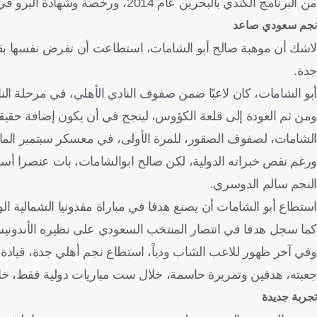
من البرنامج الكندي بالبحرين عام 2014، ورخصة وشهادة البرو في كرة القدم.
نجم سعودي صاعد
لاشك أن موهبة صالح أبو الشامات، استطاعت أن تفرض نفسها بقوة 
جدة.
أبو الشامات، كان لاعبًا ضمن صفوف النادي الأهلي، في مرحلة الناش
ومن ثم العودة إلى قلعة الكؤوس، لينجح في أن يكون إضافة حقيقية 
الشامات، لصفوف الصقور، للمرة الأولى، في معسكر سبتمبر الم
ورغم نقص خبراته الدولية، لكن صالح ابوالشامات، بات عنصرا أسا
النجم سالم الدوسري.
استطاع أبو الشامات أن يصنع هدفا في مباراة مقدونيا الشمالية ا
كما سجل هدفا في انتصار المنتخب السعودي على نظيره الأندونيسي با
وفي آخر ظهور للاعب الشاب ودياً، استطاع نجم أهلي جدة، قياد
جعبته، هدفين وتمريرة حاسمة، خلال ست مباريات دولية فقط، خا
تجربة جديدة