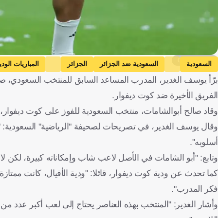
Getty Images
السعودية
السعودية ضد الجزائر
الجزائر
المباريات الودي
برّأ يوسف الغدير، المدرب المساعد السابق للمنتخب السعودي، ص
كرة قدم
الفريق الأخيرة ضد كوت ديفوار.
وقاد صالح أبوالشامات، منتخب السعودية للفوز على كوت ديفوار، ب
وقال يوسف الغدير، في تصريحات لصحيفة "الرياضية" السعودية: "صا
أسلوبه".
وتابع: "أبو الشامات في الأصل لاعب شاب وإمكاناته كبيرة، لكن لا م
كما تحدث عن ودية كوت ديفوار، قائلا: "ودية الأفيال، كانت ممتاز
فكر المدرب".
وأشار الغدير: "المنتخب بهذه العناصر يحتاج إلى لعب أكبر عدد من 