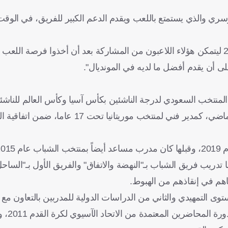
لدوسري والذي يستمتع باللعب ويقدم الدعم الكبير للفريق، في الوقت
واختتم قائلا: "في الأخير نحمد الله على تأهلنا إلى كأس العالم 2026 ليتمكن هؤلاء اللاعبون من المشاركة بعد أن أخذوا
لى أن يقدم أفضل ما لديه في المونديال".
نتخب السعودي لدرجة الناشئين بكأس آسيا وكأس العالم للناشئين 89
ويمتلك الغدير سيرة ذاتية قوية، حيث عمل في فبراير من العام الماضي، كمدير فني 
ا تدريب فريق الشباب بـ"النهضة والاتفاق" والفريق الأول بـ"الساح
اهم في إنقاذهم من الهبوط.
ى التمهيدي والثاني من الدراسات الدولية للمدربين بالتعاون مع ال
للتدريب عام 2004 