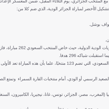
 المنتخب الجزائري، يوم الثلاثاء المقبل، ضمن المعسكر الإعدادي
كيل الأخضر لمباراة الجزائر الودية، الذي ضم كلا من:
 نواف بوشل.
ن.
وانضم المنتخب الإيفواري إلى قائمة طويلة من منافسي المنتخب السعودي، التي تضم 123 منتخبًا، علما بأن هذه المب
يد الرسمي أو الودي، أمام منتخبات القارة السمراء وتمتع ال
الأول في أفريقيا (المغرب، مصر، الجزائر، تونس، غانا، نيجيريا، الكاميرون، ال