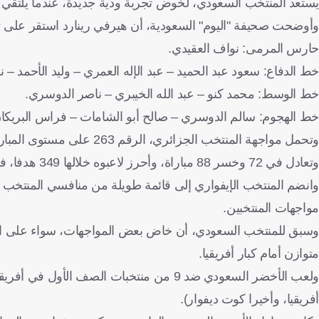
يستعد المنتخب السعودي، لخوض تجربة ودية جديدة، عندما يلتقي مع
وأوضحت صحيفة "اليوم" السعودية، أن هيرفي رينارد استقر على تش
حارس المرمى: نواف العقيدي.
خط الدفاع: سعود عبد الحميد – عبد الإله العمري – وليد الأحمد –
خط الوسط: محمد كنو – عبد الله الخيبري – ناصر الدوسري.
خط الهجوم: سالم الدوسري – صالح أبو الشامات – فراس البريكا
وتعادل في 72 وخسر 88 مباراة، وأحرز لاعبوه خلالها 349 هدفا، فيما استقبلت شباكه 296 هدفا.
مواجهات المنتخبين.
وسبق للمنتخب السعودي، أن خاض بعض المواجهات، سواء على الصع
متوازن أمام كبار أفريقيا.
ولعب الأخضر السعودي ضد 9 من منتخبات الصف 
أفريقيا، وأخيرا كوت ديفوار).