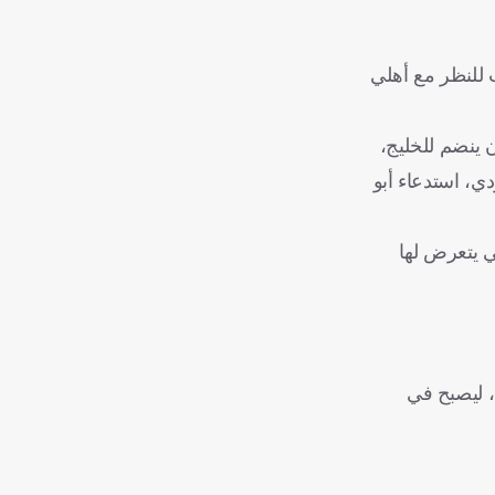
 للنظر مع أهلي
ن ينضم للخليج،
ي، استدعاء أبو
ي يتعرض لها
، ليصبح في