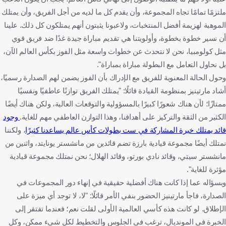
ملتزمًا تمامًا تجاه المجموعة، وأن يقدم كل ما لديه من أجل الفريق، وأن يمتلك
الموهبة لهزيمة أفضل المنتخبات، ولاعبونا يثبتون أنهم يمتلكون كل ذلك. علينا
أن نسير خطوة بخطوة، وأولويتنا هي تقديم مباراة جيدة غدًا ضد فريق قوي
مثل كولومبيا، نحن لا نتحدث عن خطوات واسعة مثل الفوز بكأس العالم الآن،
بل نحاول التعامل مع البطولة مباراة بمباراة".
وحول الحالة المعنوية للفريق مع الإدراك بأن الفوز يضمن لهم الصدارة رسميًا،
أشاد مارتينيز بمنظومة القيادة قائلًا: "يمتلك الفريق توازنًا عاطفيًا ونفسيًا
ممتازًا؛ لأن هناك شعورًا كبيرًا بالمسؤولية والتوقعات العالية، ولكن هناك أيضًا
الكثير من الثقة والتركيز على أهدافنا، وهذا التوازن العاطفي مهم للغاية.
وجود
قائد يمتلك خبرة المشاركة في ست بطولات كأس عالم يساعدنا كثيرًا
، ولكننا
نمتلك أيضًا مجموعة قيادية بارزة تضم قائدين من مانشستر يونايتد، واثنين من
مانشستر سيتي، وقائد نادي بورتو، وقائد الهلال؛ نحن نمتلك مجموعة قيادية
مؤثرة للغاية".
وبسؤاله عما إذا كانت هناك أفضلية حقيقية في إنهاء دور المجموعات في
الصدارة، فاجأ مارتينيز الحضور بنفي الأمر قائلًا: "لا، لا توجد أي ميزة على
الإطلاق. لو كانت هذه كأسي العالمية الأولى لقلت نعم؛ فعندما تفتقر إلى
الخبرة في المونديال، ترغب في الجلوس والتخطيط لكل شيء ممكن، وكل