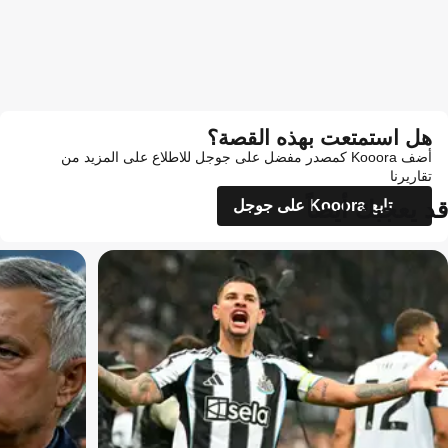
هل استمتعت بهذه القصة؟
أضف Kooora كمصدر مفضل على جوجل للاطلاع على المزيد من
تقاريرنا
قد يعجبك أيضاً
تابع Kooora على جوجل