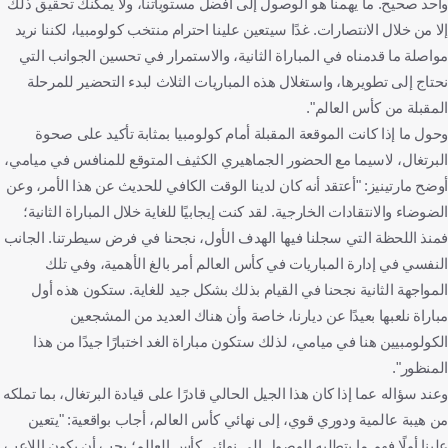
واحد صحيح. ما يهمنا هو الوصول إلى أفضل مستوياتنا، ولا يمكنك تحقيق ذلك
إلا من خلال الانتصارات. غدًا سيتعين علينا احترام منتخب كولومبيا، لكننا نريد
مواصلة ما قدمناه في المباراة الثانية، والاستمرار في تحسين الجوانب التي
نحتاج إلى تطويرها، واستغلال هذه المباريات الثلاث لبدء التحضير للمرحلة
المقبلة من كأس العالم".
وحول ما إذا كانت الموقعة المقبلة أمام كولومبيا بمثابة تأكيد على صحوة
البرتغال، لاسيما مع الحضور الجماهيري الكثيف المتوقع للمنافس في ميامي،
أوضح مارتينيز: "أعتقد أنه كان لدينا الوقت الكافي للحديث عن هذا الأمر، وعن
الضوضاء والانتقادات الخارجية. لقد كنت إيجابيًا للغاية خلال المباراة الثانية؛
فمنذ اللحظة التي سجلنا فيها الهدف الأول، نجحنا في فرض سيطرتنا. الجانب
النفسي في إدارة المباريات في كأس العالم أمر بالغ الأهمية، وفي تلك
المواجهة الثانية نجحنا في القيام بذلك بشكل جيد للغاية. ستكون هذه أول
مباراة نلعبها بعيدًا عن ديارنا، خاصة وأن هناك العديد من المشجعين
الكولومبيين هنا في ميامي، لذلك ستكون مباراة الغد اختبارًا جيدًا من هذا
المنظور".
وعند سؤاله عما إذا كان هذا الجيل الحالي قادرًا على قيادة البرتغال، بما تملكه
من هيبة عالمية ودوري قوي، إلى نهائي كأس العالم، أجاب بواقعية: "يتعين
علينا أولًا فهم ما يتطلبه الوصول إلى نهائي كأس العالم؛ يجب أن يكون اللاعب