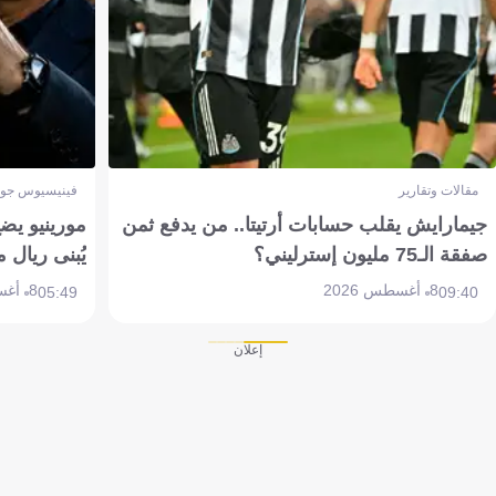
مقالات وتقارير
فينيسيوس جون
جيمارايش يقلب حسابات أرتيتا.. من يدفع ثمن
مورينيو يض
صفقة الـ75 مليون إسترليني؟
يُبنى ريال 
8 أغسطس 2026
8 أغسطس 2026
05:49
09:40
إعلان