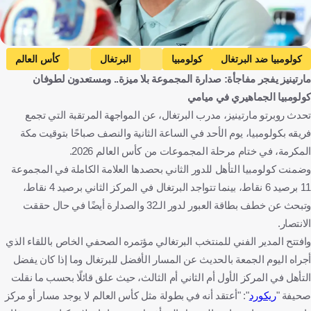
Getty Images
كولومبيا ضد البرتغال
كولومبيا
البرتغال
كأس العالم
مارتينيز يفجر مفاجأة: صدارة المجموعة بلا ميزة.. ومستعدون لطوفان
روبرتو مارتينيز
الأرجنتين
كولومبيا
البرتغال
كولومبيا الجماهيري في ميامي
الولايات المتحدة
إسبانيا
الأرجنتين
كرة قدم
تحدث روبرتو مارتينيز، مدرب البرتغال، عن المواجهة المرتقبة التي تجمع
فريقه بكولومبيا، يوم الأحد في الساعة الثانية والنصف صباحًا بتوقيت مكة
المكرمة، في ختام مرحلة المجموعات من كأس العالم 2026.
وضمنت كولومبيا التأهل للدور الثاني بحصدها العلامة الكاملة في المجموعة
11 برصيد 6 نقاط، بينما تتواجد البرتغال في المركز الثاني برصيد 4 نقاط،
وتبحث عن خطف بطاقة العبور لدور الـ32 والصدارة أيضًا في حال حققت
الانتصار.
وافتتح المدير الفني للمنتخب البرتغالي مؤتمره الصحفي الخاص باللقاء الذي
أجراه اليوم الجمعة بالحديث عن المسار الأفضل للبرتغال وما إذا كان يفضل
التأهل في المركز الأول أم الثاني أم الثالث، حيث علق قائلًا بحسب ما نقلت
صحيفة "
ريكورد
": "أعتقد أنه في بطولة مثل كأس العالم لا يوجد مسار أو مركز