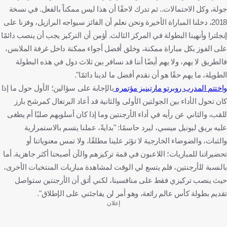
جولة، وكل الاحتمالات.. ثم تدرك لاحقًا أن هذا ليس ممكناً بالفعل. في نسخة
2018، دخلنا المباراة الأخيرة ونحن نعلم أن الفائز سيواجه البرازيل، وفزنا على
إنجلترا وأنهينا البطولة في المركز الثالث. أؤمن أن التركيز يجب أن ينصب دائمًا
على الفوز بكل مباراة ممكنة، وخلق أفضل أجواء ممكنة داخل غرفة الملابس،
فالطريق لا يهم، ولا يهم أيضًا أننا قد نسافر بين ثلاث دول في هذه البطولة
الطويلة، ما يهم حقًا هو أن نقدم أفضل ما لدينا دائمًا".
واختتم المدرب روبرتو مارتينيز مؤتمره
بالإجابة على سؤالين؛ الأول حول ما إذا
كان تحول الأداء بين الجولتين الأولى والثانية قد أعاد البرتغال كمرشح بارز
للقب، والثاني عن رأيه في أداء الأرجنتين وما إذا كان أسلوبهم صلبًا أم يطغى
عليه بريق ليونيل ميسي، ليرد حاسمًا: "بدايةً، عملنا يتسم بالاستمرارية
والثبات، والضوضاء الخارجية لا تؤثر علينا مطلقًا، ولا تمس معنوياتنا أو
تحضيراتنا للمباريات؛ اللاعبون في قمة تركيزهم والآن أصبحنا أكثر جاهزية. أما
بالنسبة للأرجنتين، فلم يتسع لي الوقت لمشاهدة مباريات المنتخبات الأخرى،
حيث ينصب تركيزي فقط على منافسينا، لكني أثق أن الأرجنتين ستواصل
تقديم بطولة كأس عالم رائعة، وهو أمر لن يفاجئني على الإطلاق".
إعلان