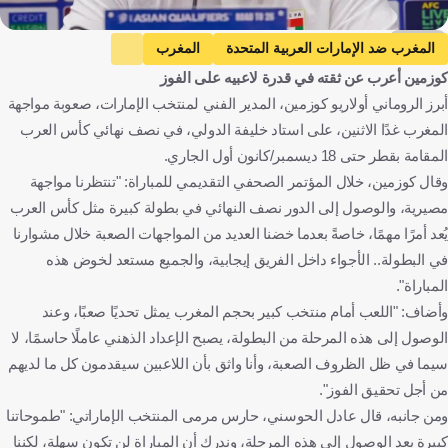
كووورة
المغرب ضد الإمارات العربية المتحدة
المغرب
كوزمين أعرب عن ثقته في قدرة لاعبيه على الفوز
الإمارات العربية المتحدة
كأس العرب
كوزمين أولارويو
أبرز الروماني أولاريو كوزمين، المدير الفني لمنتخب الإمارات، صعوبة مواجهة
المغرب
الإمارات العربية المتحدة
رومانيا
كرة قدم
المغرب غدًا الاثنين، على استاد خليفة الدولي، في نصف نهائي كأس العرب
المقامة بقطر حتى 18 ديسمبر/كانون أول الجاري.
وقال كوزمين، خلال المؤتمر الصحفي التقديمي للمباراة: "تنتظرنا مواجهة
مصيرية، والوصول إلى الدور نصف النهائي في بطولة كبيرة مثل كأس العرب
يُعد أمرًا مهمًا، خاصةً بعدما خضنا العديد من المواجهات الصعبة خلال مشوارنا
في البطولة.. الأجواء داخل الفريق إيجابية، والجميع مستعد لخوض هذه
المباراة".
وأضاف: "اللعب أمام منتخب كبير بحجم المغرب يمثل تحديًا صعبًا، وعند
الوصول إلى هذه المرحلة من البطولة، يصبح الإعداد الذهني عاملًا حاسمًا، لا
سيما في ظل الظروف الصعبة، وأنا واثق بأن اللاعبين سيقدمون كل ما لديهم
من أجل تحقيق الفوز".
ومن جانبه، قال عادل الحوسني، حارس مرمى المنتخب الإماراتي: "طموحاتنا
كبيرة بعد الوصول إلى هذه المرحلة، وندرك أن المباراة لن تكون سهلة، لكننا