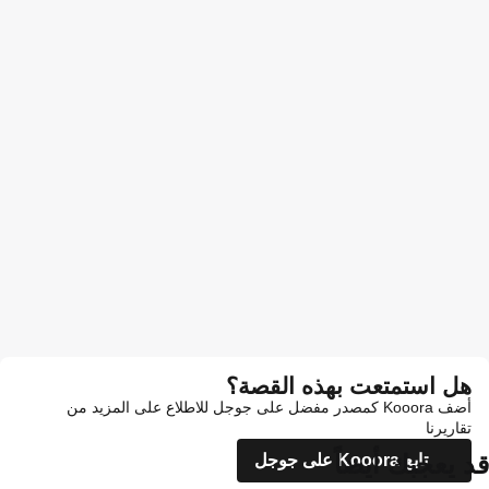
هل استمتعت بهذه القصة؟
أضف Kooora كمصدر مفضل على جوجل للاطلاع على المزيد من
تقاريرنا
قد يعجبك أيضاً
تابع Kooora على جوجل