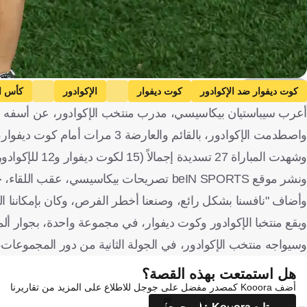
Getty Images
كوت ديفوار ضد الإكوادور
كوت ديفوار
الإكوادور
كأس ال
أعرب سيباستيان بيكاسيسي، مدرب منتخب الإكوادور، عن أسفه لما 
واصطدمت الإكوادور، بالقائم والعارضة 3 مرات أمام كوت ديفوار، التي فازت بفضل هدف قاتل عن طريق أماد ديالو.
وشهدت المباراة 27 تسديدة إجمالاً (15 لكوت ديفوار و12 للإكوادور)، بينما ارتطمت الكرة بالقائم أو العارضة في 4 مناسبات.
ونشر موقع beIN SPORTS تصريحات بيكاسيسي، عقب اللقاء، حيث قال "الأمر مؤلم لأنها كانت هزيمة غير عادلة".
وأضاف "نافسنا بشكل رائع، وصنعنا أخطر الفرص، وكان بإمكاننا الف
ويقع منتخبا الإكوادور وكوت ديفوار، في مجموعة واحدة، بجوار ألماني
وسيواجه منتخب الإكوادور، في الجولة الثانية من دور المجموعات، كو
هل استمتعت بهذه القصة؟
أضف Kooora كمصدر مفضل على جوجل للاطلاع على المزيد من تقاريرنا