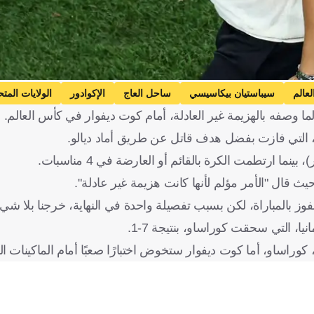
عالم
سيباستيان بيكاسيسي
ساحل العاج
الإكوادور
الولايات المتح
وصفه بالهزيمة غير العادلة، أمام كوت ديفوار في كأس العالم.
وز بالمباراة، لكن بسبب تفصيلة واحدة في النهاية، خرجنا بلا شيء
ا، التي سحقت كوراساو، بنتيجة 7-1.
راساو، أما كوت ديفوار ستخوض اختبارًا صعبًا أمام الماكينات الأل