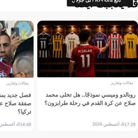
قد يعجبك أيضاً
تابع Kooora على جوجل
مقالات وتقارير
مقالات وتقارير
رونالدو وميسي نموذجًا.. هل تخلى محمد
فصل جديد بمقاي
صلاح عن كرة القدم في رحلة طرابزون؟
صفقة صلاح عن
تركيا؟
5 أغسطس 2026
5 أغسطس 2026
14:49
17:29