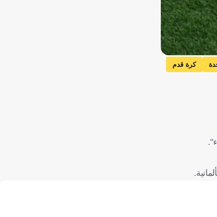
دة
كرة قدم
".
مانية.