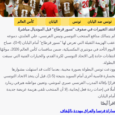
Getty Images
تونس ضد اليابان
تونس
اليابان
كأس العالم
انتقد التغييرات في صفوف "نسور قرطاج" قبل المونديال مباشرةً
تونس ضد هولندا
هولندا
علي العابدي
هيرفي رينارد
لم يتمالك مدافع المنتخب التونسي ونيس الفرنسي، علي العابدي، دموعه
صبري لموشي
تونس
اليابان
المكسيك
هولندا
عقب الهزيمة الثقيلة التي تعرض لها "نسور قرطاج" أمام اليابان (4-0)، صباح
الولايات المتحدة
فرنسا
كرة قدم
اليوم الأحد في مونتيري المكسيكية، ضمن منافسات كأس العالم 2026، موجّهًا
انتقادات حادة إلى الاتحاد التونسي لكرة القدم، والخيارات الفنية التي سبقت
البطولة.
وودعت تونس البطولة بصورة مخيبة، بعدما كانت قد استهلت مشوارها
بخسارة قاسية أخرى أمام السويد بنتيجة (5-1)، قبل أن يتخذ الاتحاد التونسي
قرارًا بإقالة المدرب الفرنسي صبري لموشي، وتعيين مواطنه هيرفي رينارد
أملًا في إحداث ردة فعل إيجابية، إلا أن المنتخب تلقى هزيمة عريضة جديدة
أمام اليابان.
اقرأ أيضًا
مباراة فرنسا والعراق مهددة بالإيقاف