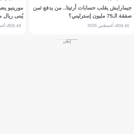
جيمارايش يقلب حسابات أرتيتا.. من يدفع ثمن
مورينيو يض
صفقة الـ75 مليون إسترليني؟
يُبنى ريال 
8 أغسطس 2026
8 أغسطس 2026
05:49
09:40
إعلان