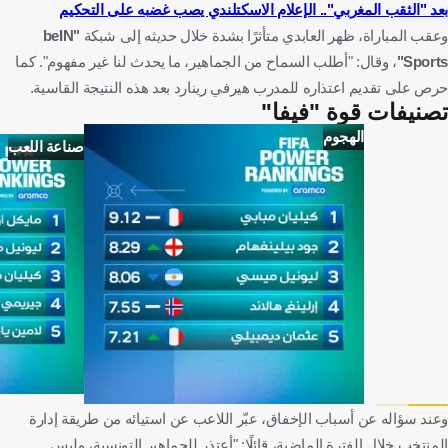
بعد "الثقب المغربي".. الإعلام الاسكتلندي يصب غضبه على التحكيم
وعقب المباراة، ظهر العابدي متأثرًا بشدة خلال حديثه إلى شبكة
"beIN
Sports"
، وقال: "أطلب السماح من الجماهير، ما يحدث لنا غير مفهوم". كما
حرص على تقديم اعتذاره للمدرب هيرفي رينارد بعد هذه النتيجة القاسية.
تصنيفات قوة "فيفا"
الهجوم
صناعة اللعب
وعند سؤاله عن أسباب الإخفاق، عبّر اللاعب عن استيائه من طريقة إدارة
المنتخب خلال الفترة الماضية، قائلًا: "أعتذر للجماهير التونسية، وليس