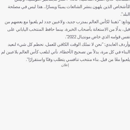
للأشخاص الذين يلهون بنشر الشائعات يمينًا ويسارًا.. هذا ليس في مصلحة
البلد".
وتابع: "ذهبنا لكأس العالم بمدرب جديد، ولاعبين جدد لم يلعبوا مع بعضهم من
قبل، بدلًا من الاستعانة بأصحاب الخبرة، بينما حافظ المنتخب الياباني على
نفس قوامه الذي خاض مونديال 2022".
وأردف العابدي: "نحن لا نملك الوقت الكافي للعمل، نحطم كل شيء لنعيد
البناء في كل مرة، بدلاً من تصحيح الأخطاء. نأتي لنلعب كأس العالم بلاعبين لم
يلعبوا معًا من قبل. بناء منتخب تنافسي يتطلب وقتًا واستقرارًا".
إعلان