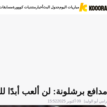
مباريات اليوم
جدول البث
أخبار
منتديات كووورة
مسابقات
مدافع برشلونة: لن ألعب أبدًا لل
رامي أبو الوليد
09 أكتوبر 2025
15:52