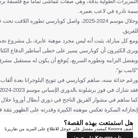
التمريرات الطولية بدقة، وهي صفات تتماشى تماما مع فلسفة برش
سمة نادرة في لاعب بعمره.
وخلال موسم 2024-2025، واصل كوبارسي تطوره ا
للفريق.
ومع كل مباراة، يثبت أنه ليس مجرد موهبة عابرة، بل مشروع نجم
ويرى الكثيرون أن كوبارسي يسير على خطى أساطير الدفاع الكتالو
وبفضل التزامه وتطوره السريع، يُتوقع أن يكون له مستقبل مشرق
"كامب نو".
ورغم حداثة سنه، ساهم كوبارسي في تتويج البلوجرانا بعدة ألقاب 
فقد شارك في فوز برشلونة بالدوري الإسباني موسم 2023-2024، وكان جزءاً من تشكيلة الفريق التي نالت كأس السوبر الإسباني في العام نفسه.
إنجازاته المبكرة تعكس موهبته الكبيرة وقدرته على الظهور بثقة 
هل استمتعت بهذه القصة؟
أضف Kooora كمصدر مفضل على جوجل للاطلاع على المزيد من تقاريرنا
تابع Kooora على جوجل