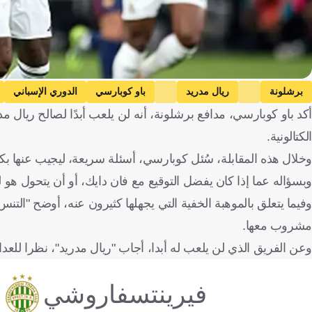
برشلونة
ريال مدريد
باو كوبارسي
الدوري الإسباني
أكد باو كوبارسي، مدافع برشلونة، أنه لن يلعب أبدًا لصالح ريال مد
الكتالونية.
وخلال هذه المقابلة، سُئل كوبارسي، أسئلة سريعة، ليجيب عنها بكل
وبسؤاله عما إذا كان يفضل التوقيع مع فان دايك، أو أن يتحول هو ل
وفيما يتعلق بالموهبة الخفية التي يجهلها كثيرون عنه، أوضح "التنس
مشروب معها.
وعن الفريق الذي لن يلعب له أبدا، أجاب "ريال مدريد"، نظرا للعداو
فيرينتسفاروشي