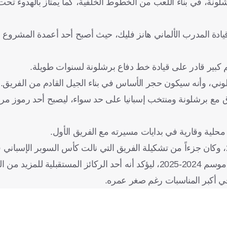
لونة، في بناء اللعب من الخطوط الخلفية، كما يمتاز بالهدوء ت
للافت تحت قيادة المدرب الألماني هانز فليك، حيث أصبح أحد أعمدة المشروع
 كبير قادر على قيادة خط دفاع برشلونة لسنوات طويلة.
ني، وأنه سيكون حجر الأساس في بناء الجيل القادم من الفريق.
 مع برشلونة ومنتخب إسبانيا على حد سواء، ليصبح أحد رموز مرح
محلية وقارية في بدايات مسيرته مع الفريق الأول.
كما ساهم في مشوار الفريق الناجح في دوري أبطال أوروبا خلال موسم 2024-2025، ليؤكد أنه أحد الركائز الم
في أكبر المناسبات رغم صغر عمره.