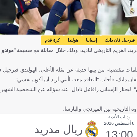
فيرجيل فان دايك
إسبانيا
هولندا
كرة قدم
ريد، الغريم التاريخي لناديه، وذلك خلال مقابلة مع صحيفة "
موندو د
مات مقتضبة، من بينها حديثه عن مثله الأعلى، الهولندي فيرجيل ف
فان دايك، فأجاب "التعاقد معه، لأنني أريد أن أكون نفسي".
"، ليختار الإسباني رافائيل نادال، عند سؤاله عن الشخصية الشهيرة 
ة التاريخية بين الميرنجي والبارسا.
وديات الأندية
8 أغسطس 2026
ريال مدريد
13:00