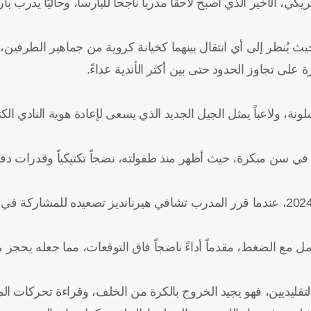
كي، الأخير الذي أصبح لاحقاً مدرباً ناجحاً للبارسا، وحاليًا يدرب 
حيث يُنظر إلى أي انتقال بينهما كخيانة كروية من جماهير الطرفين،
 على تجاوز الحدود حتى بين أكثر الأندية عداءً.
نة، ولاعباً يمثل الجيل الجديد الذي يسعى لإعادة هوية النادي الك
كاديمية برشلونة في سن مبكرة، حيث أظهر منذ طفولته، نضجاً تكتيكياً وقدرات 
وبرز اسم كوبارسي لأول مرة مع الفريق الأول في موسم 2023-2024، عندما قرر المدرب تشافي هيرنانديز تصعيده للم
 الضغط، مقدماً أداءً ناضجاً فاق التوقعات، مما جعله يحجز مكانا
لتقليديين، فهو يجيد الخروج بالكرة من الخلف، وقراءة تحركات الم