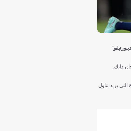
يبورتيفو
"
ان دايك.
التي يريد تناول