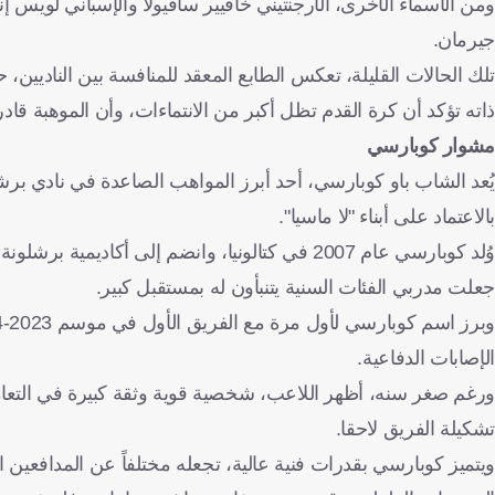
ومن الأسماء الأخرى، الأرجنتيني خافيير سافيولا والإسباني لويس إنري
جيرمان.
تلك الحالات القليلة، تعكس الطابع المعقد للمنافسة بين الناديين، 
ذاته تؤكد أن كرة القدم تظل أكبر من الانتماءات، وأن الموهبة قادرة
مشوار كوبارسي
يُعد الشاب باو كوبارسي، أحد أبرز المواهب الصاعدة في نادي برشلو
بالاعتماد على أبناء "لا ماسيا".
وُلد كوبارسي عام 2007 في كتالونيا، وانضم إلى أ
جعلت مدربي الفئات السنية يتنبأون له بمستقبل كبير.
الإصابات الدفاعية.
ورغم صغر سنه، أظهر اللاعب، شخصية قوية وثقة كبيرة في التعامل مع
تشكيلة الفريق لاحقا.
ويتميز كوبارسي بقدرات فنية عالية، تجعله مختلفاً عن المدافعين ا