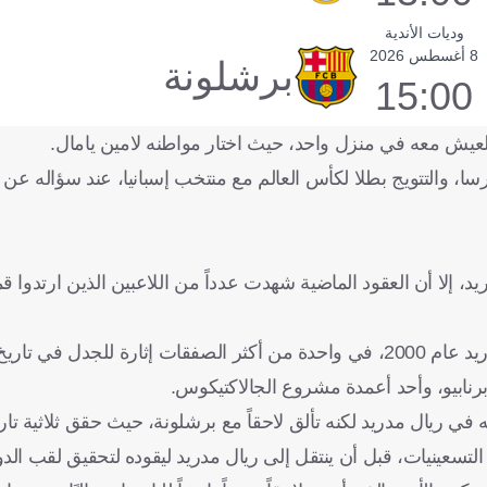
وديات الأندية
8 أغسطس 2026
برشلونة
15:00
العيش معه في منزل واحد، حيث اختار مواطنه لامين يامال.
سا، والتتويج بطلا لكأس العالم مع منتخب إسبانيا، عند سؤاله عن 
د، إلا أن العقود الماضية شهدت عدداً من اللاعبين الذين ارتدوا 
ومن أبرز هؤلاء لويس فيجو، الذي انتقل من برشلونة إلى ريال مدريد عام 2000، في واحدة من أكثر الصفقات إثارة ل
 برنابيو، وأحد أعمدة مشروع الجالاكتيكوس.
في ريال مدريد لكنه تألق لاحقاً مع برشلونة، حيث حقق ثلاثية تاريخية 
لتسعينيات، قبل أن ينتقل إلى ريال مدريد ليقوده لتحقيق لقب الدو