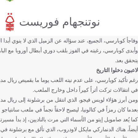
نوتنجهام فوريست
وفاجأ كوبارسي، الجميع، عند سؤاله عن الزميل الذي لا ينوي أبدا 
وأبدى كوبارسي، رغبته في الفوز بلقب دوري أبطال أوروبا مع البار
يتحقق بعد.
لاعبون دخلوا التاريخ
رغم تأكيد كوبارسي، على عدم نيته اللعب يوما ما بقميص ريال مدري
في انتقالات تركت أثراً كبيراً داخل وخارج الملعب.
بعدما كان رمزاً في كتالونيا، ليصبح لاحقاً نجماً في ملعب سانتياجو
كما يُعد صامويل إيتو من الأسماء التي مرت بالناديين، إذ بدأ مسيرته 
أيضاً، هناك الدنماركي مايكل لاودروب، الذي تألق مع برشلونة في ا