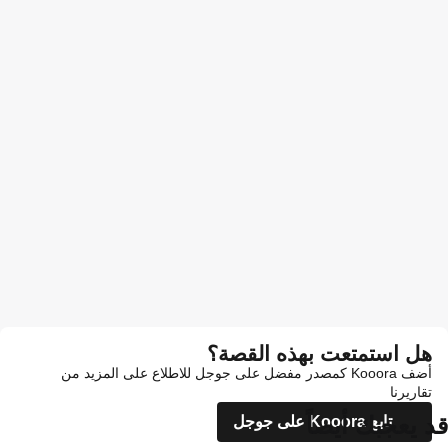
هل استمتعت بهذه القصة؟
أضف Kooora كمصدر مفضل على جوجل للاطلاع على المزيد من
تقاريرنا
قد يعجبك أيضاً
تابع Kooora على جوجل