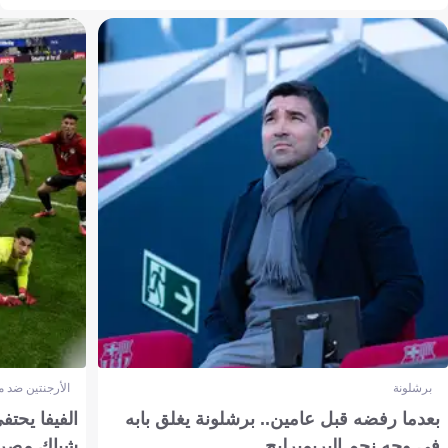
برشلونة
الأرجنتين ضد 
بعدما رفضه قبل عامين.. برشلونة يغلق بابه
الفيفا يحتفي
في وجه نجم البريميرليج
شباك مصر