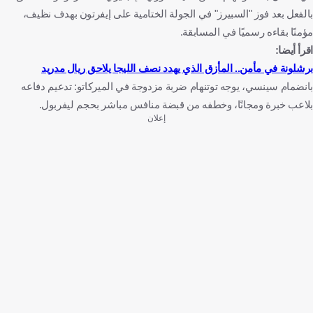
بالفعل بعد فوز "السبيرز" في الجولة الختامية على إيفرتون بهدف نظيف،
مؤمنًا بقاءه رسميًا في المسابقة.
اقرأ أيضا:
برشلونة في مأمن.. المأزق الذي يهدد نصف الليجا يلاحق ريال مدريد
بانضمام سينسي، يوجه توتنهام ضربة مزدوجة في الميركاتو: تدعيم دفاعه
بلاعب خبرة ومجانًا، وخطفه من قبضة منافس مباشر بحجم ليفربول.
إعلان