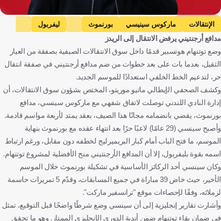
Getty Images
الإنتقالات
ماركوس سينيسي
بورنموث
ليفربول
مدافع أرجنتيني يرفض الانتقال إلى الريدز
توتنهام هوتسبير
الأرجنتين
إنجلترا
كرة قدم
وضع توتنهام هوتسبير قدمًا داخل سوق الانتقالات الصيفية بصفقة من العيار
الثقيل، بعدما بات على بعد خطوات من ضم مدافع أرجنتيني في صفقة انتقال
حر، لتدعيم الخط الخلفي استعدادًا للموسم الجديد.
وكشف الصحفي الإيطالي ماتيو موريتو، المختص بشؤون سوق الانتقالات، أن
إدارة النادي اللندني توصلت لاتفاق شفهي مع ماركوس سينسي، مدافع
بورنموث، يقضي بانضمامه مجانًا هذا الصيف، بعقد يمتد لأربعة مواسم قادمة.
وأصبح سينسي (29 عامًا) لاعبًا حرًا بعد انتهاء عقده مع بورنموث بنهاية
الموسم، ما فتح الباب أمام كبار البريميرليج لخطفه دون مقابل، ورغم ارتباط
اسمه بقوة بليفربول، إلا أن المدافع الأرجنتيني منح الأفضلية لمشروع توتنهام.
وكان سينسي أحد الركائز الأساسية في تشكيلة بورنموث خلال الموسم
الأخير، حيث خاض 39 مباراة في جميع المسابقات، وقدّم 5 تمريرات حاسمة
لزملائه، وفقًا لإحصاءات موقع "ترانسفير ماركت".
وأشارت تقارير إنجليزية إلى أن سينسي وضع شرطًا واضحًا قبل التوقيع، تمثل
في ضمان بقاء توتنهام ضمن أندية الدوري الإنجليزي الممتاز. وهو ما تحقق