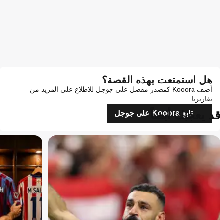
هل استمتعت بهذه القصة؟
أضف Kooora كمصدر مفضل على جوجل للاطلاع على المزيد من
تقاريرنا
قد يعجبك أيضاً
تابع Kooora على جوجل