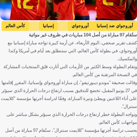
Getty Images
أوروجواي ضد إسبانيا
أوروجواي
إسبانيا
كأس العالم
ستُقام 97 مباراة من أصل 104 مباريات في ظروف غير مواتية
إسبانيا ضد السعودية
السعودية
أورغواي
إسبانيا
كشف تقرير صحفي، اليوم الأربعاء، عن أزمة كبيرة تواجه مباراة إسبانيا مع
المكسيك
المملكة العربية السعودية
الولايات المتحدة
كرة قدم
أوروجواي، في بطولة كأس العالم، التي ستنطلق بعد أيام في أمريكا وكندا
والمكسيك.
وتقام البطولة وسط الكثير من الأزمات التي أثارت قلق المنتخبات المشاركة
في النسخة المرتقبة من كأس العالم.
وقالت صحيفة "موندو ديبورتيفو"، إن مباراة أوروجواي وإسبانيا، المقرر إقامتها
في 27 يونيو المقبل، تخضع للتدقيق بسبب ارتفاع درجات الحرارة الذي سيؤثر
على أداء اللاعبين ويبطئ وتيرة المباراة، وفقًا لدراسة أجرتها مؤسسة "كلايمت
سنترال".
وتواجه البطولة خطر ارتفاع درجات الحرارة الذي سيؤثر بشكل مباشر على
مواجهات كأس العالم.
بحسب دراسة أجرتها مؤسسة "كلايمت سنترال"، ستُقام 97 مباراة من أصل