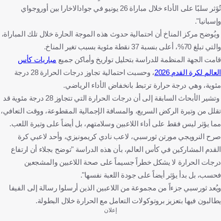
تُؤثر سلبًا على الأداء خلال مباراة 26 يونيو في جوادالاخارا بين أوروجواي
وإسبانيا".
ويُوضح مركز المناخ أن احتمالية حدوث هذه الموجة الحارة خلال تلك المباراة،
والتي تبلغ 70%، أعلى بنسبة 37 نقطة مئوية بسبب تغير المناخ.
قامت الجهة المنظمة للدراسة بتحليل تواريخ وأماكن جميع
مباريات كأس
العالم لكرة القدم 2026
، وحسبت احتمالية تجاوز درجات الحرارة 28 درجة
مئوية، وهي درجة حرارة ترتبط بانخفاض الأداء الرياضي.
وتشير الأبحاث السابقة إلى أن درجات الحرارة التي تتجاوز 28 درجة مئوية قد
تقلل من وتيرة الركض السريع، والمسافة الإجمالية المقطوعة، ووقت التعافي،
مما يؤثر ليس فقط على أداء اللاعبين وسلامتهم، بل أيضاً على وتيرة اللعب.
صرح النرويجي مورتن ثورسبي، لاعب نادي كريمونيزي، وأحد لاعبي كرة
القدم المشاركين في كأس العالم، بأن هذه الدراسة "توضح بجلاء أن ارتفاع
درجات الحرارة لا يشكل خطراً جسيماً على صحة اللاعبين والمشجعين
فحسب، بل بدأ يؤثر أيضاً على جودة اللعبة نفسها".
ويُعد ثورسبي جزءاً من مجموعة من اللاعبين الذين أرسلوا رسالة إلى الفيفا
يطالبون فيها بتعزيز بروتوكولات التعامل مع الحرارة خلال البطولة.
إعلان