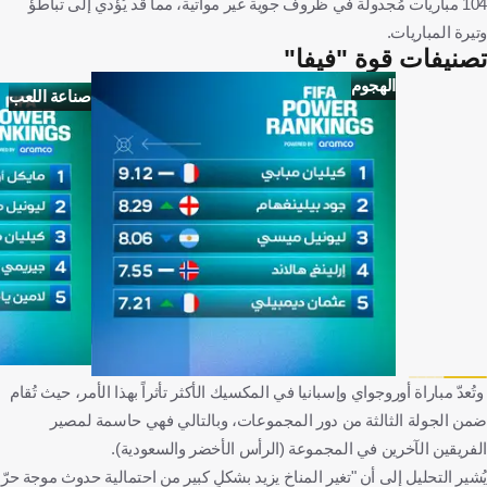
104 مباريات مُجدولة في ظروف جوية غير مواتية، مما قد يُؤدي إلى تباطؤ
وتيرة المباريات.
تصنيفات قوة "فيفا"
الهجوم
صناعة اللعب
وتُعدّ مباراة أوروجواي وإسبانيا في المكسيك الأكثر تأثراً بهذا الأمر، حيث تُقام
ضمن الجولة الثالثة من دور المجموعات، وبالتالي فهي حاسمة لمصير
الفريقين الآخرين في المجموعة (الرأس الأخضر والسعودية).
يُشير التحليل إلى أن "تغير المناخ يزيد بشكلٍ كبير من احتمالية حدوث موجة حرّ