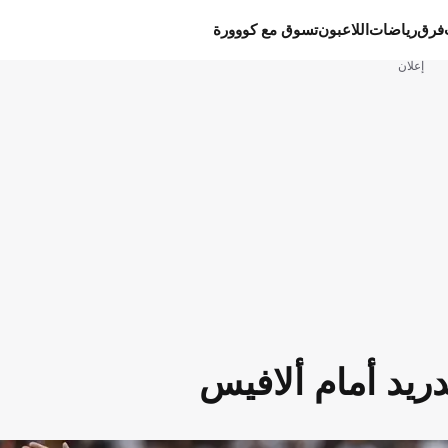
فرق
رياضات
اللاعبون
تسوق مع كووورة
إعلان
دريد أمام ألافيس