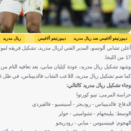
EPA
ديبورتيفو ألافيس ضد ريال مدريد
ديبورتيفو ألافيس
ريال مدريد
أعلن تشابي ألونسو، المدير الفني لريال مدريد، تشكيل فريقه لموا
17 من الليجا.
وشهد تشكيل ريال مدريد، عودة كيليان مبابي، بعد تعافيه التام من
كما ضم تشكيل ريال مدريد، اللاعب الشاب فالديبيناس، في ظل غياب 
وجاء تشكيل ريال مدريد كالتالي:
حراسة المرمى: تيبو كورتوا
الدفاع: فالديبيناس - روديجر - أسينسيو - فالفيردي
الوسط: بيلينجهام - تشواميني - جولر
الهجوم: فينيسيوس - مبابي - رودريجو