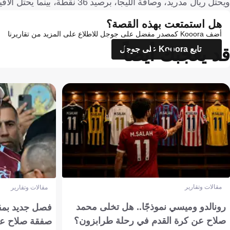
ويحتل ريال مدريد، وصافة الليجا، برصيد 36 نقطة، بينما يحتل ألافيس، المركز 12 برصيد 18 نقطة.
هل استمتعت بهذه القصة؟
أضف Kooora كمصدر مفضل على جوجل للاطلاع على المزيد من تقاريرنا
قد يعجبك أيضاً
تابع Kooora على جوجل
مقالات وتقارير
مقالات وتقارير
رونالدو وميسي نموذجًا.. هل تخلى محمد
فصل جديد بمقاي
صلاح عن كرة القدم في رحلة طرابزون؟
صفقة صلاح عن