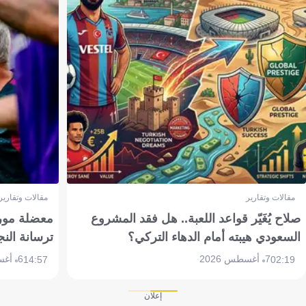
مقالات وتقارير
مقالات وتقارير
صلاح يُغَيّر قواعد اللعبة.. هل فقد المشروع
معضلة مورين
السعودي هيبته أمام الدهاء التركي؟
ترسانة النج
7 أغسطس 2026
6 أغسطس 2026
14:57
02:19
إعلان