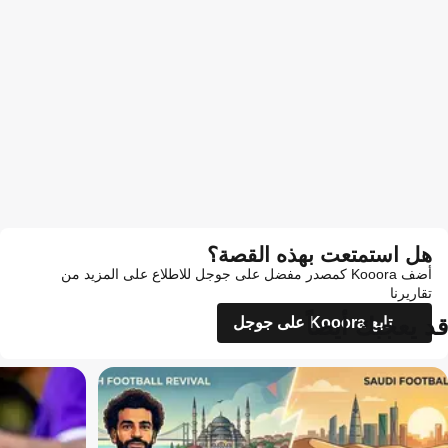
هل استمتعت بهذه القصة؟
أضف Kooora كمصدر مفضل على جوجل للاطلاع على المزيد من
تقاريرنا
قد يعجبك أيضاً
تابع Kooora على جوجل