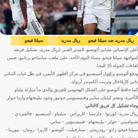
Getty Images
ريال مدريد ضد سيلتا فيجو
ريال مدريد
سيلتا فيجو
أعلن الإسباني تشابي ألونسو، المدير الفني لريال مدريد، تشكيل فريقه
الدوري الإسباني
كيليان مبابي
تشابي ألونسو
إسبانيا
فرنسا
لمواجهة سيلتا فيجو، مساء اليوم الأحد، على ملعب سانتياجو برنابيو، ضمن
كرة قدم
لقاءات الجولة 15 لليجا.
ودفع ألونسو براؤول أسينسيو في مركز الظهير الأيمن، في ظل غياب الثنائي
داني كارفاخال وترينت ألكسندر أرنولد.
كما حافظ ألونسو على الشكل الهجومي للفريق والذي بدأ مباراة بيلباو
الأخيرة، ويضم كيليان مبابي وفينيسيوس جونيور وجود بيلينجهام وأردا جولر.
وجاء تشكيل كل فريق كالتالي:
ريال مدريد: كورتوا - جارسيا - كاريراس - ميليتاو - أسينسيو - فالفيردي -
تشواميني - جولر - بيلينجهام - فينيسيوس – مبابي.
سيلتا فيجو: رادو - رودريجيز - ستارفيلت - ألونسو - كاريرا - رومان - موريبا -
مونجويزا - دوران - إجليسياس – زاراجوزا.