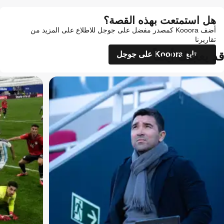
هل استمتعت بهذه القصة؟
أضف Kooora كمصدر مفضل على جوجل للاطلاع على المزيد من
تقاريرنا
قد يعجبك أيضاً
تابع Kooora على جوجل