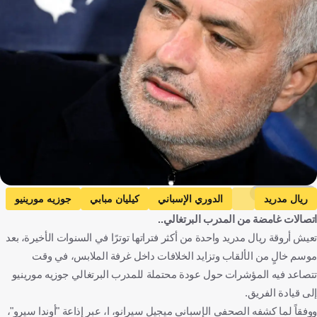
Getty Images
ريال مدريد
الدوري الإسباني
كيليان مبابي
جوزيه مورينيو
اتصالات غامضة من المدرب البرتغالي..
إسبانيا
فرنسا
البرتغال
كرة قدم
تعيش أروقة ريال مدريد واحدة من أكثر فتراتها توترًا في السنوات الأخيرة، بعد
موسم خالٍ من الألقاب وتزايد الخلافات داخل غرفة الملابس، في وقت
تتصاعد فيه المؤشرات حول عودة محتملة للمدرب البرتغالي جوزيه مورينيو
إلى قيادة الفريق.
ووفقاً لما كشفه الصحفي الإسباني ميجيل سيرانو، ا، عبر إذاعة "أوندا سيرو"،