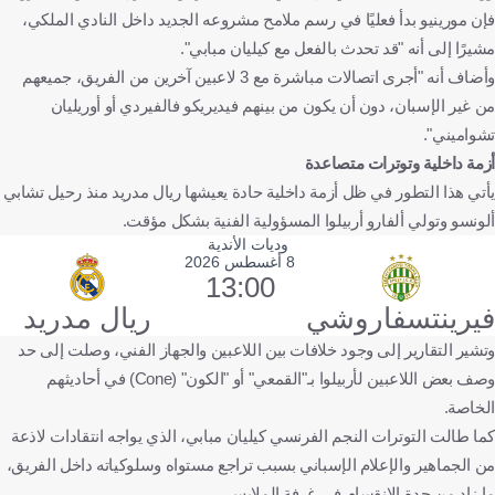
فإن مورينيو بدأ فعليًا في رسم ملامح مشروعه الجديد داخل النادي الملكي،
مشيرًا إلى أنه "قد تحدث بالفعل مع كيليان مبابي".
وأضاف أنه "أجرى اتصالات مباشرة مع 3 لاعبين آخرين من الفريق، جميعهم
من غير الإسبان، دون أن يكون من بينهم فيديريكو فالفيردي أو أوريليان
تشواميني".
أزمة داخلية وتوترات متصاعدة
يأتي هذا التطور في ظل أزمة داخلية حادة يعيشها ريال مدريد منذ رحيل تشابي
ألونسو وتولي ألفارو أربيلوا المسؤولية الفنية بشكل مؤقت.
وديات الأندية
8 أغسطس 2026
13:00
فيرينتسفاروشي
ريال مدريد
وتشير التقارير إلى وجود خلافات بين اللاعبين والجهاز الفني، وصلت إلى حد
وصف بعض اللاعبين لأربيلوا بـ"القمعي" أو "الكون" (Cone) في أحاديثهم
الخاصة.
كما طالت التوترات النجم الفرنسي كيليان مبابي، الذي يواجه انتقادات لاذعة
من الجماهير والإعلام الإسباني بسبب تراجع مستواه وسلوكياته داخل الفريق،
ما زاد من حدة الانقسام في غرفة الملابس.