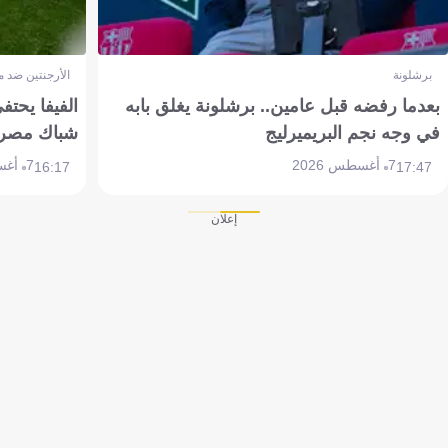
برشلونة
الأرجنتين ضد 
بعدما رفضه قبل عامين.. برشلونة يغلق بابه
الفيفا يحتفي
في وجه نجم البريميرليج
شباك مصر
7 أغسطس 2026
7 أغسطس 2026
16:17
17:47
إعلان