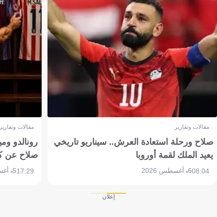
مقالات وتقارير
مقالات وتقارير
صلاح ورحلة استعادة العرش.. سيناريو تاريخي
رونالدو وم
يعيد الملك لقمة أوروبا
صلاح عن ك
6 أغسطس 2026
5 أغسطس 2026
17:29
08:04
إعلان