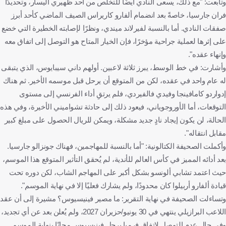
وتابعت: "مع ذلك، يسعى النادي أيضًا للتخلص من أحد ظهيري اليسار، وتحديدًا
فران جارسيا، خاصةً بعد انضمام ألفارو كاريراس الصيف الماضي كأحد أبرز
صفقات النادي. أما بالنسبة لفيرلاند ميندي، ونظرًا لإصابته الخطيرة التي خضع
على إثرها لعملية جراحية مؤخرًا، فإن الخيار المتاح هو التوصل إلى اتفاق معه
وإنهاء عقده".
وأشارت: في خط الوسط، يبرز ثلاثة لاعبين. أولهم داني سيبايوس، الذي يتبقى
له عام واحد في عقده، لكن من المتوقع أن يرحل قبل موسمه الأخير. ثم هناك
إدواردو كامافينجا وفيدي فالفيردي، فلم يرتقِ أداء الفرنسي إلى مستوى
التوقعات، أما الأوروجوياني، فيعود ذلك إلى حادثة تشواميني الأخيرة، وفي هذه
الحالة، لن يكون إيجاد نادٍ جديد مشكلة، ويمكن للريال الحصول على مبلغ كبير
مقابل انتقاله".
وأكملت الصحيفة الكتالونية: "أما بالنسبة للمهاجمين، فهناك جونزالو جارسيا.
بعد أدائه المميز في كأس العالم للأندية، لم يُحقق التأثير المتوقع هذا الموسم،
حيث اعتمد تشابي ألونسو بشكل أكبر على المهاجم الشاب، لكن دوره تحت
قيادة ألفارو أربيلوا كان محدودًا، ولم يشارك فعليًا إلا في نهاية الموسم".
وتساءلت الصحيفة في نهاية التقرير: ما مصير فينيسيوس؟ مشيرة إلى أن عقد
اللاعب البرازيلي ينتهي في 30 يونيو/حزيران 2027، ولم يُعلن بعد عن أي تجديد،
وفي حال عدم التوصل لاتفاق فرمبا يرحل فينيسيوس مجانًا بنهاية الموسم