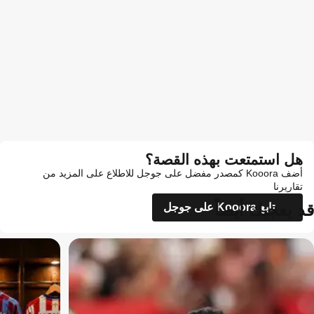
هل استمتعت بهذه القصة؟
أضف Kooora كمصدر مفضل على جوجل للاطلاع على المزيد من
تقاريرنا
قد يعجبك أيضاً
تابع Kooora على جوجل