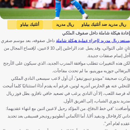
Getty Images
ريال مدريد ضد أتلتيك بيلباو
ريال مدريد
أتلتيك بيلباو
إعادة هيكلة شاملة داخل صفوف الملكي
الدوري الإسباني
فينيسيوس جونيور
غونزالو غارسيا
يستعد ريال مدريد لإجراء عملية هيكلة شاملة
داخل صفوفه، بعد موسم صفري
إدواردو كامافينجا
أندري لونين
فيديريكو فالفيردي
فيران جارسيا
ثانٍ على التوالي، وقد يصل عدد الراحلين إلى 10 لاعبين، لإفساح المجال من
داني كارفاخال
دافيد ألابا
فيرلان ميندي
داني سيبايوس
أجل إتمام صفقات جديدة.
جوزيه مورينيو
إسبانيا
البرازيل
فرنسا
أوكرانيا
أورغواي
لكن هذه التغييرات تتطلب موافقة المدرب الجديد، الذي سيكون على الأرجح
البرتغالي جوزيه مورينيو، ما لم تحدث مفاجآت.
النمسا
البرتغال
كرة قدم
وذكرت صحيفة "موندو ديبورتيفو"، أن أول لاعب سيسعى النادي الملكي
للتخلي عنه هو الحارس أندريه لونين، فرغم أنه يقدم أداءً استثنائيًا كلما أتيحت
له فرصة اللعب، إلا أن النادي يرغب في تصعيد خافي نافارو، بطل فوز ريال
مدريد بدوري الشباب، إلى الفريق الأول.
وأضافت: "في خط الدفاع، من المؤكد رحيل لاعبين اثنين مع انتهاء عقديهما:
داني كارفاخال وديفيد ألابا. أما الألماني أنطونيو روديجر فسيبقى بعد تجديد
عقده لعام آخر".