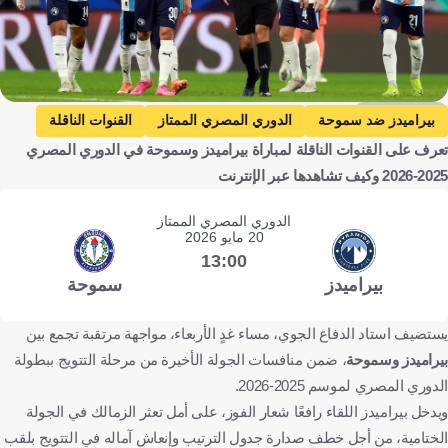
Getty Images
بيراميدز ضد سموحة
الدوري المصري الممتاز
القنوات الناقلة
تعرف على القنوات الناقلة لمباراة بيراميدز وسموحة في الدوري المصري
بيراميدز
الأهلي
سموحة
مصر
الجزائر
2025-2026 وكيف تشاهدها عبر الإنترنت
الأردن
المغرب
تونس
كرة قدم
الدوري المصري الممتاز
20 مايو 2026
13:00
بيراميدز
سموحة
يستضيف استاد الدفاع الجوي، مساء غدٍ الأربعاء، مواجهة مرتقبة تجمع بين
بيراميدز وسموحة
، ضمن منافسات الجولة الأخيرة من مرحلة التتويج ببطولة
الدوري المصري لموسم 2025-2026.
ويدخل بيراميدز اللقاء رافعًا شعار الفوز، على أمل تعثر الزمالك في الجولة
الختامية، من أجل خطف صدارة جدول الترتيب وإنعاش آماله في التتويج بلقب