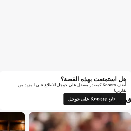
هل استمتعت بهذه القصة؟
أضف Kooora كمصدر مفضل على جوجل للاطلاع على المزيد من
تقاريرنا
قد يعجبك أيضاً
تابع Kooora على جوجل