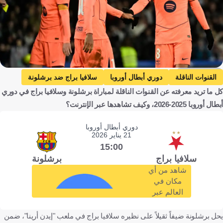
Getty Images
القنوات الناقلة
دوري أبطال أوروبا
سلافيا براج ضد برشلونة
كل ما تريد معرفته عن القنوات الناقلة لمباراة برشلونة وسلافيا براج في دوري
سلافيا براج
برشلونة
إسبانيا
التشيك
كرة قدم
أبطال أوروبا 2025-2026، وكيف تشاهدها عبر الإنترنت؟
دوري أبطال أوروبا
21 يناير 2026
15:00
سلافيا براج
برشلونة
شاهد من أي
مكان في
العالم عبر
يحل برشلونة ضيفاً ثقيلاً على نظيره سلافيا براج في ملعب "إيدن أرينا"، ضمن