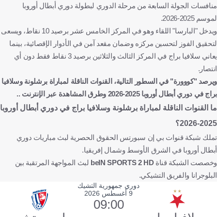
منافسات الجولة السابعة من مرحلة الدوري لبطولة دوري أبطال أوروبا
لموسم 2025-2026.
ويدخل "البارسا" اللقاء وهو في المركز الخامس عشر برصيد 10 نقاط، ويسعى
لتحقيق الفوز لتحسين مركزه وضمان مقعد آمن في الأدوار الإقصائية، بينما
يعاني سلافيا براج في المركز الثالث والثلاثين برصيد 3 نقاط فقط دون أي
انتصار.
ويرصد "كووورة" في السطور التالية، القنوات الناقلة لمباراة برشلونة وسلافيا
براج في دوري أبطال أوروبا 2025-2026 وطرق المشاهدة عبر الإنترنت ..
ما القنوات الناقلة لمباراة برشلونة وسلافيا براج في دوري أبطال أوروبا
2025-2026؟
تملك شبكة قنوات بي إن سبورتس الحقوق الحصرية لبث مباريات دوري
أبطال أوروبا في الشرق الأوسط وشمال إفريقيا.
وخصصت الشبكة قناة
beIN SPORTS 2 HD
لبث المواجهة المرتقبة بين
البلوجرانا والفريق التشيكي.
دوري جمهورية التشيك
9 أغسطس 2026
09:00