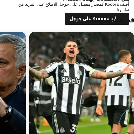
أضف Kooora كمصدر مفضل على جوجل للاطلاع على المزيد من
تقاريرنا
قد يعجبك أيضاً
تابع Kooora على جوجل