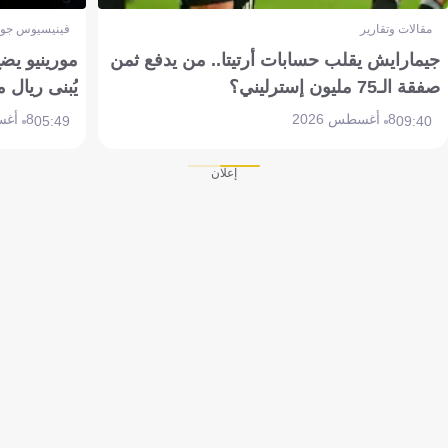
مقالات وتقارير
فينيسيوس جون
جيمارايش يقلب حسابات أرتيتا.. من يدفع ثمن
مورينيو يض
صفقة الـ75 مليون إسترليني؟
يُبنى ريال 
8 أغسطس 2026
8 أغسطس 2026
05:49
09:40
إعلان