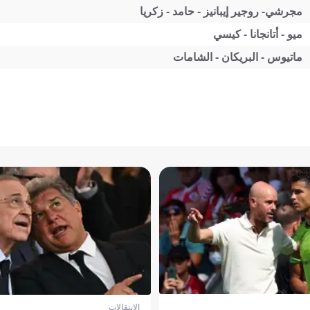
مجرشي- روجير إيبانيز - حامد - زكريا
ميو - أتانجانا - كيسي
ماتيوس - البريكان - الشامات
الإنتقالات