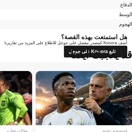
الدفاع
الوسط
الهجوم
هل استمتعت بهذه القصة؟
أضف Kooora كمصدر مفضل على جوجل للاطلاع على المزيد من تقاريرنا
قد يعجبك أيضاً
تابع Kooora على جوجل
فينيسيوس جونيور
مقالات وتقارير