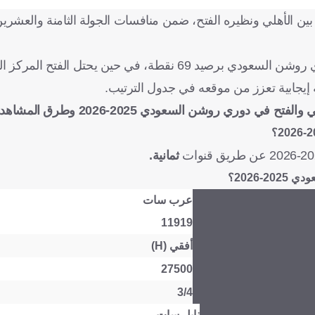
ع بين الأهلي ونظيره الفتح، ضمن منافسات الجولة الثامنة والعشر
ويدخل أهلي جدة اللقاء وهو في المركز الثالث بجدول ترتيب دوري روشن السعودي برصيد 69 نقطة، في حين يح
ي والفتح
في دوري روشن السعودي 2025-2026 وطرق المشاهدة عبر الإنترنت.
ثمانية.
-2026؟
عرب سات
11919
أفقي (H)
27500
3/4
نايل سات