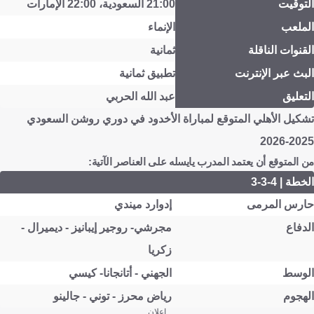
التوقيت
21:00 السعودية، 22:00 الإمارات
الملعب
الإنماء
القنوات الناقلة
ثمانية
البث عبر الإنترنت
تطبيق ثمانية
التعليق
عبد الله الحربي
تشكيل الأهلي المتوقع لمباراة الأخدود في دوري روشن السعودي
2025-2026
من المتوقع أن يعتمد المدرب يايسله على العناصر الآتية:
الخطة | 4-3-3
حارس المرمى
إدوارد ميندي
الدفاع
مجرشي- روجير إيبانيز - ديميرال -
زكريا
الوسط
الجهني - أتانجانا- كيسي
الهجوم
رياض محرز - توني - جالينو
إعلان