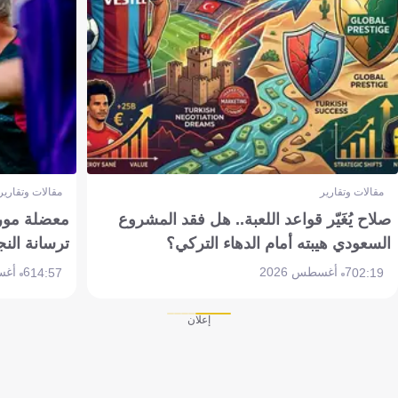
مقالات وتقارير
مقالات وتقارير
صلاح يُغَيّر قواعد اللعبة.. هل فقد المشروع
معضلة مورين
السعودي هيبته أمام الدهاء التركي؟
ترسانة النج
7 أغسطس 2026
6 أغسطس 2026
14:57
02:19
إعلان