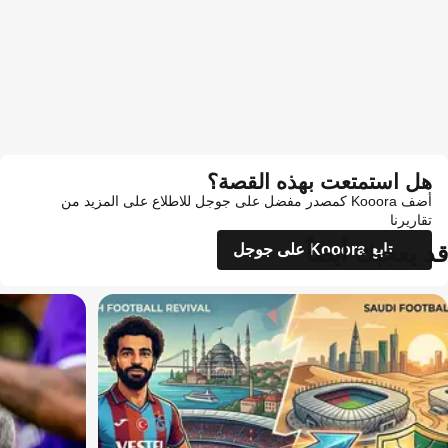
هل استمتعت بهذه القصة؟
أضف Kooora كمصدر مفضل على جوجل للاطلاع على المزيد من
تقاريرنا
قد يعجبك أيضاً
تابع Kooora على جوجل