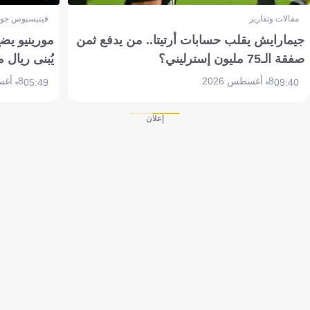
مقالات وتقارير
فينيسيوس جون
جيمارايش يقلب حسابات أرتيتا.. من يدفع ثمن
مورينيو يض
صفقة الـ75 مليون إسترليني؟
يُبنى ريال 
8 أغسطس 2026
8 أغسطس 2026
05:49
09:40
إعلان