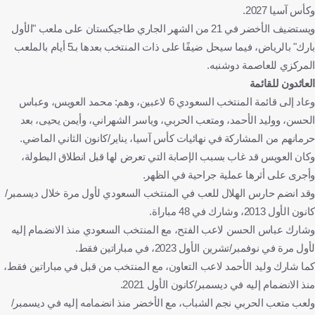
وكأس آسيا 2027.
ويستضيف الأخضر في 21 من الشهر الجاري طاجيكستان على ملعب "الأول
بارك" بالرياض، فيما سيحل ضيفًا على ذات المنتخب بعدها بـ5 أيام بالملعب
المركزي للعاصمة دوشنبه.
العائدون للقائمة
وعاد إلى قائمة المنتخب السعودي 6 لاعبين، وهم: محمد العويس، وعباس
الحسن، ووليد الأحمد، ومتعب الحربي، وياسر الشهراني، وأيمن يحيى، بعد
حرمانهم من المشاركة في نهائيات كأس آسيا، يناير/كانون الثاني الماضي.
وكان العويس قد غاب بسبب الإصابة التي تعرض لها قبل انطلاق البطولة،
وأجرى على أثرها عملية جراحية في الظهر.
وقد انضم حارس الهلال للعب في المنتخب السعودي لأول مرة خلال ديسمبر/
كانون الأول 2013، وشارك في 48 مباراة.
وشارك عباس الحسن لاعب الفتح، مع المنتخب السعودي منذ الانضمام إليه
لأول مرة في نوفمبر/تشرين الأول 2023، في مباراتين فقط.
كما شارك وليد الأحمد لاعب التعاون، مع المنتخب من قبل في مباراتين فقط،
منذ الانضمام إليه في ديسمبر/كانون الأول 2021.
ولعب متعب الحربي نجم الشباب، مع الأخضر منذ انضمامه إليه في ديسمبر/