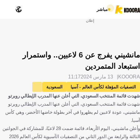
مباشر
إعلان
مانشيني يفرج عن 6 لاعبين.. واستمرار
استبعاد المتمردين
KOOORA
13 مارس 2024
11:17
التصفيات المؤهلة لكأس العالم - آسيا
السعودية
شهدت قائمة المنتخب السعودي، التي أعلن عنها المدرب الإيطالي روبرتو
المملكة العربية السعودية
طاجيكستان
طاجيكستان
شهدت قائمة المنتخب السعودي، التي أعلن عنها المدرب الإيطالي روبرتو
روبرتو مانشيني
إيطاليا
ياسر الشهراني
محمد العويس
مانشيني، عودة لاعبين لم يظهروا في آخر بطولة خاضها الأخضر، وهي كأس
أيمن أحمد
متعب الحربي
وليد عبدالوهاب الأحمد
كرة قدم
آسيا.
وأعلن مانشيني، اليوم الأربعاء، قائمة ضمت 28 لاعبًا، للمشاركة في الجولتين
الثالثة والرابعة من الدور الثاني من التصفيات الآسيوية لكأس العالم 2026