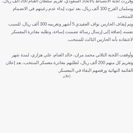
وقررت لجنة الانضباط بالاتحاد السعودي، تغريم سلطان الغنام 200 ألف ريال،
وسلمان الفرج 100 ألف ريال، بعد ثبوت إبداء عدم رغبتهم في الانضمام
للمنتخب.
وتم إيقاف الحارس نواف العقيدي 5 أشهر وتغريمه 300 ألف ريال، للسبب
نفسه، إضافة إلى إرسال رسالة تضمنت إساءة، وطلبه مغادرة المعسكر
لاعتقاده بأنه الحارس الثالث للمنتخب.
وأوقفت اللجنة الثلاثي محمد مران، خالد الغنام، علي هزازي، لمدة شهر
وتغريم كل منهم 200 ألف ريال، لطلبهم مغادرة معسكر المنتخب، بعد إعلان
القائمة النهائية ورفضهم البقاء في المعسكر.
إعلان