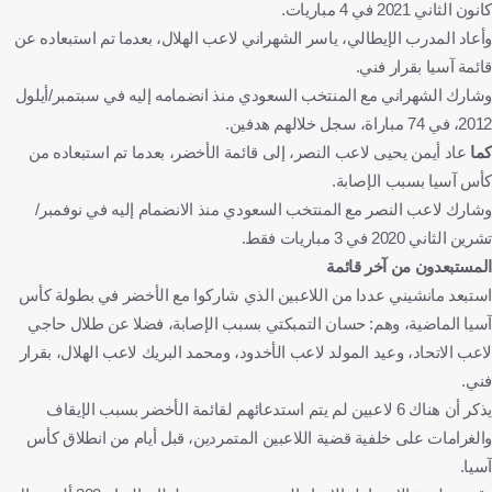
كانون الثاني 2021 في 4 مباريات.
وأعاد المدرب الإيطالي، ياسر الشهراني لاعب الهلال، بعدما تم استبعاده عن
قائمة آسيا بقرار فني.
وشارك الشهراني مع المنتخب السعودي منذ انضمامه إليه في سبتمبر/أيلول
2012، في 74 مباراة، سجل خلالهم هدفين.
كما
عاد أيمن يحيى لاعب النصر، إلى قائمة الأخضر، بعدما تم استبعاده من
كأس آسيا بسبب الإصابة.
وشارك لاعب النصر مع المنتخب السعودي منذ الانضمام إليه في نوفمبر/
تشرين الثاني 2020 في 3 مباريات فقط.
المستبعدون من آخر قائمة
استبعد مانشيني عددا من اللاعبين الذي شاركوا مع الأخضر في بطولة كأس
آسيا الماضية، وهم: حسان التمبكتي بسبب الإصابة، فضلا عن طلال حاجي
لاعب الاتحاد، وعيد المولد لاعب الأخدود، ومحمد البريك لاعب الهلال، بقرار
فني.
يذكر أن هناك 6 لاعبين لم يتم استدعائهم لقائمة الأخضر بسبب الإيقاف
والغرامات على خلفية قضية اللاعبين المتمردين، قبل أيام من انطلاق كأس
آسيا.