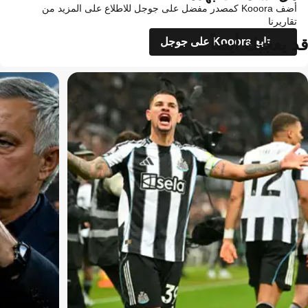
أضف Kooora كمصدر مفضل على جوجل للاطلاع على المزيد من
تقاريرنا
قد يعجبك أيضاً
تابع Kooora على جوجل