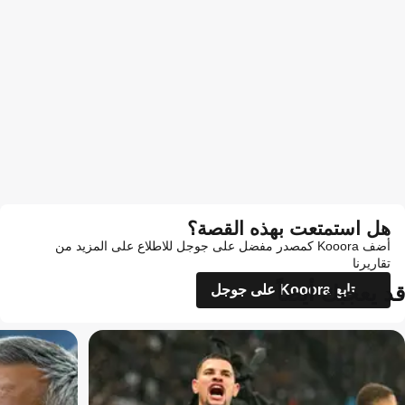
هل استمتعت بهذه القصة؟
أضف Kooora كمصدر مفضل على جوجل للاطلاع على المزيد من
تقاريرنا
قد يعجبك أيضاً
تابع Kooora على جوجل