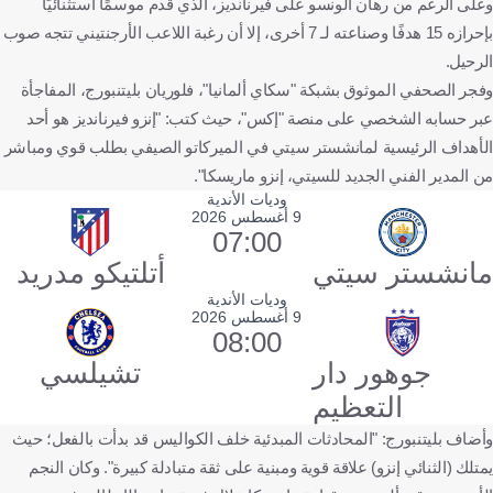
وعلى الرغم من رهان ألونسو على فيرنانديز، الذي قدم موسمًا استثنائيًا
بإحرازه 15 هدفًا وصناعته لـ 7 أخرى، إلا أن رغبة اللاعب الأرجنتيني تتجه صوب
الرحيل.
وفجر الصحفي الموثوق بشبكة "سكاي ألمانيا"، فلوريان بليتنبورج، المفاجأة
عبر حسابه الشخصي على منصة "إكس"، حيث كتب: "إنزو فيرنانديز هو أحد
الأهداف الرئيسية لمانشستر سيتي في الميركاتو الصيفي بطلب قوي ومباشر
من المدير الفني الجديد للسيتي، إنزو ماريسكا".
وديات الأندية
9 أغسطس 2026
07:00
مانشستر سيتي
أتلتيكو مدريد
وديات الأندية
9 أغسطس 2026
08:00
جوهور دار
تشيلسي
التعظيم
وأضاف بليتنبورج: "المحادثات المبدئية خلف الكواليس قد بدأت بالفعل؛ حيث
يمتلك (الثنائي إنزو) علاقة قوية ومبنية على ثقة متبادلة كبيرة". وكان النجم