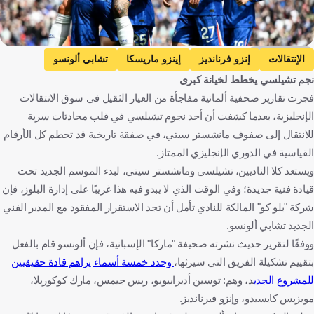
Getty Images
الإنتقالات
إنزو فرنانديز
إينزو ماريسكا
تشابي ألونسو
نجم تشيلسي يخطط لخيانة كبرى
تشيلسي
مانشستر سيتي
الدوري الإنجليزي الممتاز
فجرت تقارير صحفية ألمانية مفاجأة من العيار الثقيل في سوق الانتقالات
الأرجنتين
إيطاليا
إسبانيا
إنجلترا
كرة قدم
الإنجليزية، بعدما كشفت أن أحد نجوم تشيلسي في قلب محادثات سرية
للانتقال إلى صفوف مانشستر سيتي، في صفقة تاريخية قد تحطم كل الأرقام
القياسية في الدوري الإنجليزي الممتاز.
ويستعد كلا الناديين، تشيلسي ومانشستر سيتي، لبدء الموسم الجديد تحت
قيادة فنية جديدة؛ وفي الوقت الذي لا يبدو فيه هذا غريبًا على إدارة البلوز، فإن
شركة "بلو كو" المالكة للنادي تأمل أن تجد الاستقرار المفقود مع المدير الفني
الجديد تشابي ألونسو.
ووفقًا لتقرير حديث نشرته صحيفة "ماركا" الإسبانية، فإن ألونسو قام بالفعل
بتقييم تشكيلة الفريق التي سيرثها،
وحدد خمسة أسماء يراهم قادة حقيقيين
للمشروع الجدي
د، وهم: توسين أديرابيويو، ريس جيمس، مارك كوكوريلا،
مويزيس كايسيدو، وإنزو فيرنانديز.