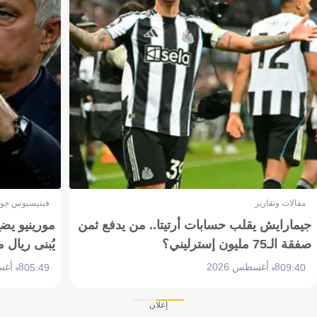
مقالات وتقارير
فينيسيوس جون
جيمارايش يقلب حسابات أرتيتا.. من يدفع ثمن
مورينيو يض
صفقة الـ75 مليون إسترليني؟
يُبنى ريال 
8 أغسطس 2026
8 أغسطس 2026
05:49
09:40
إعلان