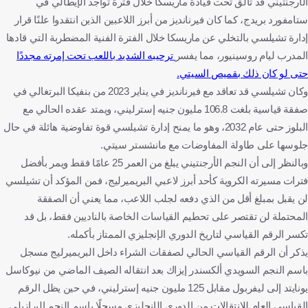
الأرجنتيني قد تألق تحت قيادة ماريسكا خلال فترة تواجد الإيطالي في
ستامفورد بريدج، كما كان فيرنانديز من أبرز اللاعبين الذين انتقدوا علنًا قرار
إدارة تشيلسي بالتخلي عن ماريسكا خلال الفترة الفنية المضطربة التي قادها
المدرب ليام روسينيور، مما يفسر
ترحيبه الشديد باللعب تحت إمرته مجددًا
حتى لو كان ذلك بقميص السيتي.
وكان تشيلسي قد تعاقد مع فيرنانديز في يناير 2023 من بنفيكا البرتغالي في
صفقة قياسية بلغت 106.8 مليون جنيه إسترليني، ويمتد عقده الحالي مع
البلوز حتى عام 2032، وهو ما يمنح إدارة تشيلسي قوة تفاوضية هائلة في حال
جلوسها على طاولة المفاوضات مع مانشستر سيتي.
وبالنظر إلى أن النجم الأرجنتيني يبلغ من العمر 25 عامًا فقط ويمر بأفضل
فترات مسيرته الكروية كأحد أبرز لاعبي البريميرليج، فمن المؤكد أن تشيلسي
لن يقبل بمبلغ أقل من الذي دفعه لجلب اللاعب، مما يعني أن الصفقة
المحتملة لن تقتصر على تحطيم القياسات الخاصة بالناديين فقط، بل قد
تكسر الرقم القياسي لتاريخ الدوري الإنجليزي الممتاز بأكمله.
يذكر أن الرقم القياسي الحالي لصفقات الشراء داخل البريميرليج مسجل
باسم النجم السويدي ألكسندر إيزاك بعد انتقاله الصيف الماضي من نيوكاسل
يونايتد إلى ليفربول مقابل 125 مليون جنيه إسترليني، في حين يظل الرقم
القياسي العام للانتقالات من الدوري الإنجليزي مسجلًا باسم النجم البرازيلي