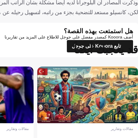
وذكرت المصادر أن البلوجرانا لديه أيضا مشكلة بشأن الراتب المرتفع
لكن، كانسيلو مستعد للتضحية بجزء من راتبه، لتسهيل رحيله عن 
هل استمتعت بهذه القصة؟
أضف Kooora كمصدر مفضل على جوجل للاطلاع على المزيد من تقاريرنا
قد يعجبك أيضاً
تابع Kooora على جوجل
مقالات وتقارير
مقالات وتقارير