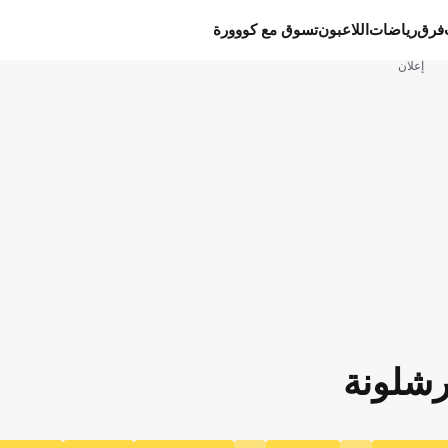
فرق
رياضات
اللاعبون
تسوق مع كووورة
إعلان
شلونة