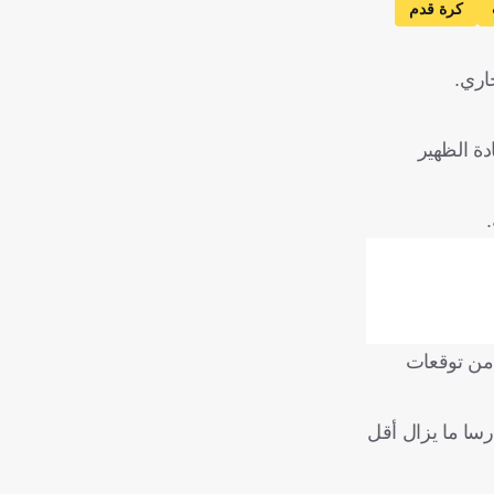
كرة قدم
اري.
 يفكر النادي الإنجليزي إعادة الظهير
 من توقعات
رسا ما يزال أقل