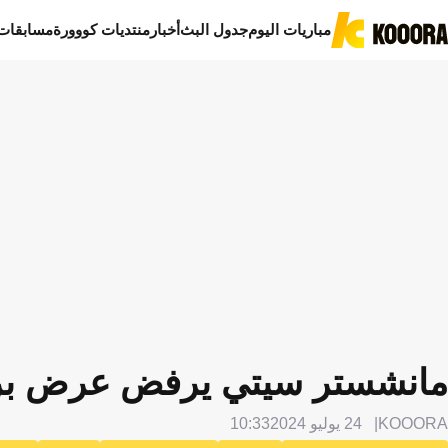
مباريات اليوم
جدول البث
أخبار
منتديات كووورة
مسابقات
مانشستر سيتي يرفض عرض بر
KOOORA
24 يوليو 2024
10:33