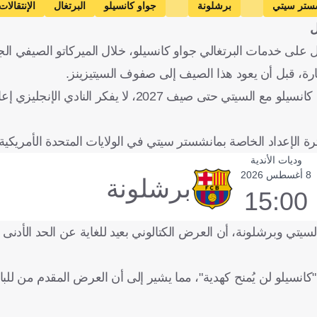
ستر سيتي
برشلونة
جواو كانسيلو
البرتغال
الإنتقالات
ل
ى خدمات البرتغالي جواو كانسيلو، خلال الميركاتو الصيفي الج
رة، قبل أن يعود هذا الصيف إلى صفوف السيتيزينز.
ووفقا لصحيفة "موندو ديبورتيفو" الإسبانية، فبالرغم من امتداد عقد كانسيلو مع السيتي حتى صيف 2027، لا
رة الإعداد الخاصة بمانشستر سيتي في الولايات المتحدة الأمريكية.
وديات الأندية
8 أغسطس 2026
برشلونة
15:00
ي وبرشلونة، أن العرض الكتالوني بعيد للغاية عن الحد الأدنى
نسيلو لن يُمنح كهدية"، مما يشير إلى أن العرض المقدم من للبا