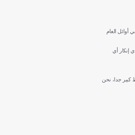
 أوائل العام
، يواصل مسؤولو النادي إنكار أي
 كبير جدا، نحن