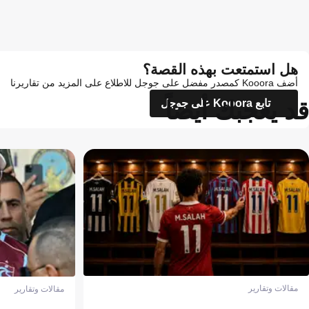
هل استمتعت بهذه القصة؟
أضف Kooora كمصدر مفضل على جوجل للاطلاع على المزيد من تقاريرنا
قد يعجبك أيضاً
تابع Kooora على جوجل
مقالات وتقارير
مقالات وتقارير