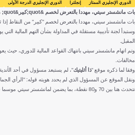
الدوري الإنجليزي الممتاز
إنجلترا
الدوري الإنجليزي الدرجة الأولى
بات مانشستر سيتي، مهددا بالتعرض لخصم &quot;كبير&quot; من النقاط إذا
بات مانشستر سيتي، مهددا بالتعرض لخصم "كبير" من النقاط إذا ثبتت إدانته بارتكاب 115 انته
وستبدأ لجنة تأديبية مستقلة في المداولة بشأن التهم المالية التي
المقبل.
مخالفات.
وفقا لما ذكره موقع "
ذا أثليتيك
"، لم يستبعد مسؤول في أحد الأندية بال
ونقل الموقع عن المسؤول الذي لم يحدد هويته قوله: "الرأي الجم
نتحدث هنا بين 70 و80 نقطة، بما يضمن لمانشستر سيتي موسما في دوري التشامبيونشيب".