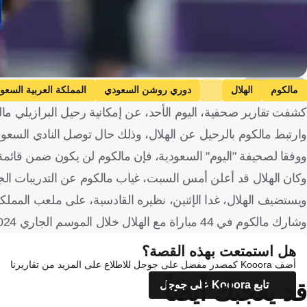
Getty Images
مالكوم
الهلال
دوري روشن السعودي
المملكة العربية السعو
كشفت تقارير صحفية، اليوم الأحد، عن إمكانية رحيل البرازيلي م
وارتبط مالكوم بالرحيل عن الهلال، وذلك حال توصل النادي السعودي لا
ووفقا لصحيفة "اليوم" السعودية، فإن مالكوم لن يكون ضمن قائمة الزعيم
وكان الهلال قد أعلن أمس السبت، غياب مالكوم عن التدريبات ال
ويستضيف الهلال، غدا الإثنين، نظيره القادسية، على ملعب الممل
وشارك مالكوم في 44 مباراة مع الهلال خلال الموسم الجاري 2024-2025 بمختلف المسابقات، وسجل 13 هدفًا وصنع 17 آخرين.
هل استمتعت بهذه القصة؟
أضف Kooora كمصدر مفضل على جوجل للاطلاع على المزيد من تقاريرنا
قد يعجبك أيضاً
تابع Kooora على جوجل