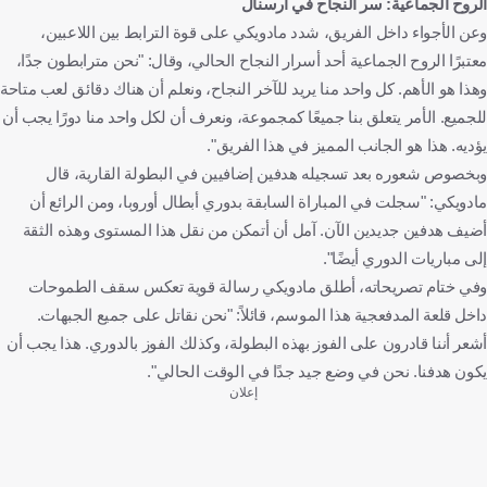
الروح الجماعية: سر النجاح في آرسنال
وعن الأجواء داخل الفريق، شدد مادويكي على قوة الترابط بين اللاعبين،
معتبرًا الروح الجماعية أحد أسرار النجاح الحالي، وقال: "نحن مترابطون جدًا،
وهذا هو الأهم. كل واحد منا يريد للآخر النجاح، ونعلم أن هناك دقائق لعب متاحة
للجميع. الأمر يتعلق بنا جميعًا كمجموعة، ونعرف أن لكل واحد منا دورًا يجب أن
يؤديه. هذا هو الجانب المميز في هذا الفريق".
وبخصوص شعوره بعد تسجيله هدفين إضافيين في البطولة القارية، قال
مادويكي: "سجلت في المباراة السابقة بدوري أبطال أوروبا، ومن الرائع أن
أضيف هدفين جديدين الآن. آمل أن أتمكن من نقل هذا المستوى وهذه الثقة
إلى مباريات الدوري أيضًا".
وفي ختام تصريحاته، أطلق مادويكي رسالة قوية تعكس سقف الطموحات
داخل قلعة المدفعجية هذا الموسم، قائلاً: "نحن نقاتل على جميع الجبهات.
أشعر أننا قادرون على الفوز بهذه البطولة، وكذلك الفوز بالدوري. هذا يجب أن
يكون هدفنا. نحن في وضع جيد جدًا في الوقت الحالي".
إعلان