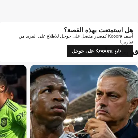
هل استمتعت بهذه القصة؟
أضف Kooora كمصدر مفضل على جوجل للاطلاع على المزيد من
تقاريرنا
قد يعجبك أيضاً
تابع Kooora على جوجل