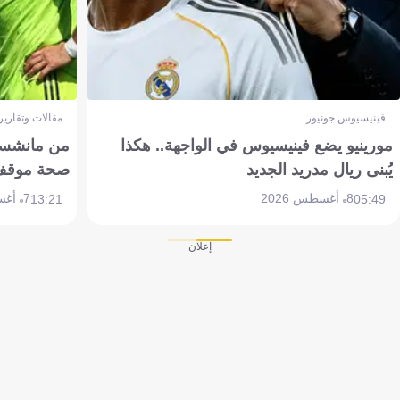
فينيسيوس جونيور
مقالات وتقارير
مورينيو يضع فينيسيوس في الواجهة.. هكذا
من مانشستر
يُبنى ريال مدريد الجديد
صحة موقف تين 
8 أغسطس 2026
7 أغسطس 2026
13:21
05:49
إعلان