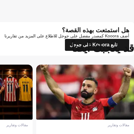
هل استمتعت بهذه القصة؟
أضف Kooora كمصدر مفضل على جوجل للاطلاع على المزيد من تقاريرنا
قد يعجبك أيضاً
تابع Kooora على جوجل
مقالات وتقارير
مقالات وتقارير