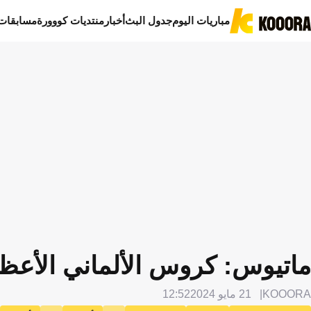
مباريات اليوم
جدول البث
أخبار
منتديات كووورة
مسابقات
ماتيوس: كروس الألماني الأعظم
KOOORA
21 مايو 2024
12:52