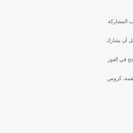
قب المشاركة
موند يوم 1 يونيو/ حزيران المقبل، قبل أن يشارك
جح في الفوز
حي في القمة، كروس