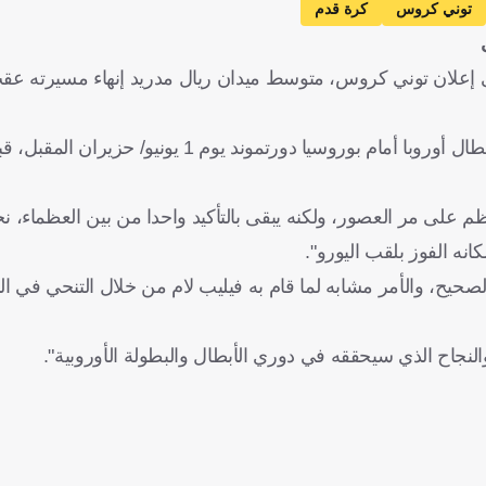
توني كروس
كرة قدم
 على إعلان توني كروس، متوسط ميدان ريال مدريد إنهاء مسيرته ع
ويخوض كروس آخر مباراة له رفقة ريال مدريد في نهائي دوري أبطال أوروبا أمام بوروسيا دورت
عظم على مر العصور، ولكنه يبقى بالتأكيد واحدا من بين العظماء، ن
نه الفوز بلقب اليورو".
كرة الذهبية عام 1990: "هذا هو الوقت الصحيح، والأمر مشابه لما قام به فيليب لام من خلال التن
والنجاح الذي سيحققه في دوري الأبطال والبطولة الأوروبية".