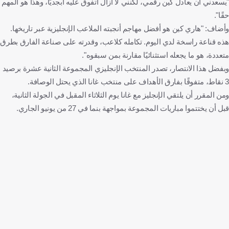
"يسعدني أن يعادل كين رقمي، لكنني لا أزال أتفوق عليه أبجديًا، وهذا هو المهم
حقًا".
وأضاف: "هاري كين هو أفضل مهاجم أنجبته الملاعب الإنجليزية عبر تاريخها.
هذه قناعة راسخة لدي اليوم. تكامله كلاعب، وقدرته على صناعة الفارق بطرق
متعددة، هو ما يجعله استثنائيًا مقارنة بمن سبقوه".
وبفضل هذا الانتصار، تصدر المنتخب الإنجليزي المجموعة الثانية عشرة برصيد
3 نقاط، متفوقًا بفارق الأهداف على منتخب غانا الذي يحتل الوصافة.
ومن المقرر أن يلتقي الإنجليز مع غانا يوم الثلاثاء المقبل في الجولة الثانية،
قبل أن يختتموا مباريات المجموعة بمواجهة بنما في 27 من يونيو الجاري.