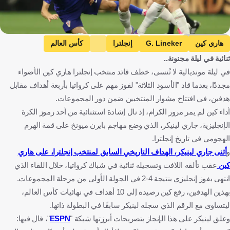
Getty Images
هاري كين
G. Lineker
إنجلترا
كأس العالم
ثنائية في ليلة مجنونة..
إنجلترا ضد كرواتيا
كرواتيا
إنجلترا
كرواتيا
في ليلة مونديالية لا تُنسى، خطف قائد منتخب إنجلترا هاري كين الأضواء
الولايات المتحدة
كرة قدم
مجددًا، بعدما قاد "الأسود الثلاثة" لفوز مهم على كرواتيا بأربعة أهداف مقابل
هدفين، في افتتاح مشوار المنتخبين ضمن دور المجموعات.
أداء كين لم يمر مرور الكرام، إذ نال إشادة استثنائية من أحد رموز الكرة
الإنجليزية، جاري لينيكر، الذي وضع مهاجم بايرن ميونخ على قمة الهرم
الهجومي في تاريخ إنجلترا.
و
أثنى جاري لينيكر، الهداف التاريخي السابق لمنتخب إنجلترا، على هاري
كين
عقب تألقه اللافت وتسجيله ثنائية في شباك كرواتيا، خلال اللقاء الذي
انتهى بفوز إنجليزي بنتيجة 4-2 في الجولة الأولى من مرحلة المجموعات.
بهذين الهدفين، رفع كين رصيده إلى 10 أهداف في نهائيات كأس العالم،
ليتساوى مع الرقم الذي سجله لينيكر سابقًا في البطولة ذاتها.
وعلق لينيكر على هذا الإنجاز بتصريحات أبرزتها شبكة "
ESPN
"، قال فيها: