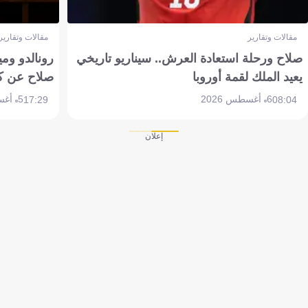
مقالات وتقارير
مقالات وتقارير
صلاح ورحلة استعادة العرش.. سيناريو تاريخي
رونالدو وم
يعيد الملك لقمة أوروبا
صلاح عن ك
6 أغسطس 2026
5 أغسطس 2026
17:29
08:04
إعلان