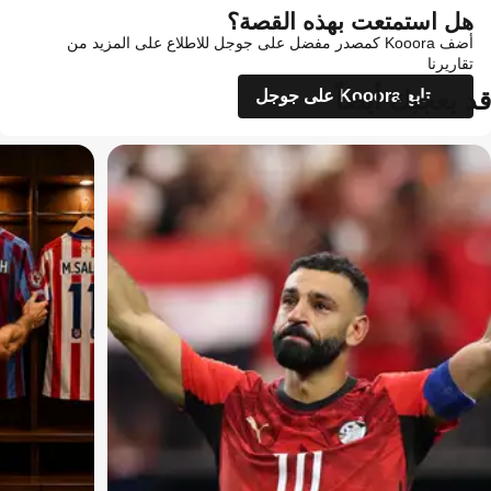
هل استمتعت بهذه القصة؟
أضف Kooora كمصدر مفضل على جوجل للاطلاع على المزيد من
تقاريرنا
قد يعجبك أيضاً
تابع Kooora على جوجل