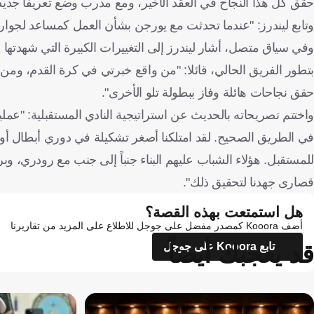
حقق كل هذا النجاح في العقد الأخير، ومع مدرب وضع تعريفاً جديداً
وتابع ليندرز: "عندما تحدثت مع يورجن بشأن العمل كمساعد لجوارديو
وفي سياق متصل، أشار ليندرز إلى التغييرات الكبيرة التي شهدتها قا
بتطور الفريق الحالي، قائلا: "من واقع خبرتي في كرة القدم، وم
حقق نجاحات هائلة وفاز ببطولة تلو الأخرى".
واختتم تصريحاته بالحديث عن استراتيجية النادي المستقبلية: "عملية ا
للمستقبل. هؤلاء الشباب عليهم البناء جنباً إلى جنب مع رودري، و
قصارى جهدنا لتحقيق ذلك".
هل استمتعت بهذه القصة؟
أضف Kooora كمصدر مفضل على جوجل للاطلاع على المزيد من تقاريرنا
قد يعجبك أيضاً
تابع Kooora على جوجل