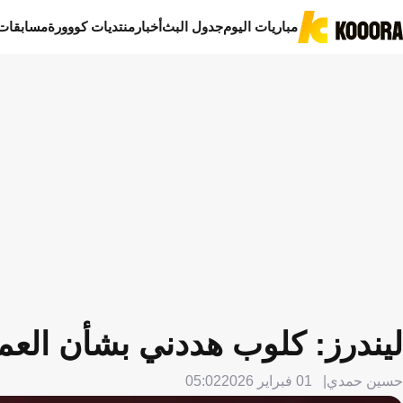
مباريات اليوم
جدول البث
أخبار
منتديات كووورة
مسابقات
ليندرز: كلوب هددني بشأن العمل
حسين حمدي
01 فبراير 2026
05:02