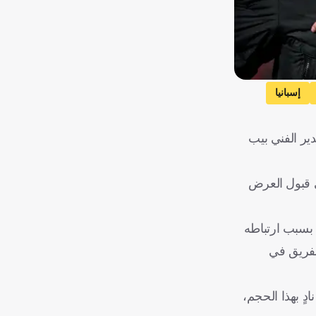
إسبانيا
دير الفني بيب
ي قبول العرض
 بسبب ارتباطه
لفريق في
دٍ بهذا الحجم،