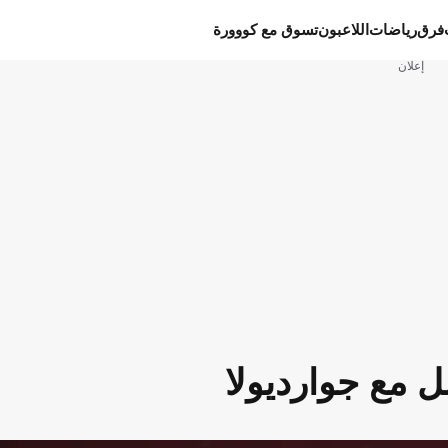
فرق
رياضات
اللاعبون
تسوق مع كووورة
إعلان
 مع جوارديولا