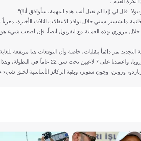
 لكرة القدم".
لا، قال لي (إذا لم تقبل أنت هذه المهمة، سأوافق أنا!)".
ئمة مانشستر سيتي خلال نوافذ الانتقالات الثلاث الأخيرة، معرباً 
ن خلال مروري بهذه العملية مع ليفربول أيضاً، فإن أصعب شيء هو
لتجديد تمر دائماً بتقلبات، خاصة وأن التوقعات هنا مرتفعة للغاية، 
في الطريق الصحيح. لقد امتلكنا أصغر تشكيلة في دوري أبطال أوروبا، واعتمدنا على 7 لاعبين تحت سن 
برناردو، وروبن، وجون ستونز، وبقية الركائز الأساسية لخلق شيء ج