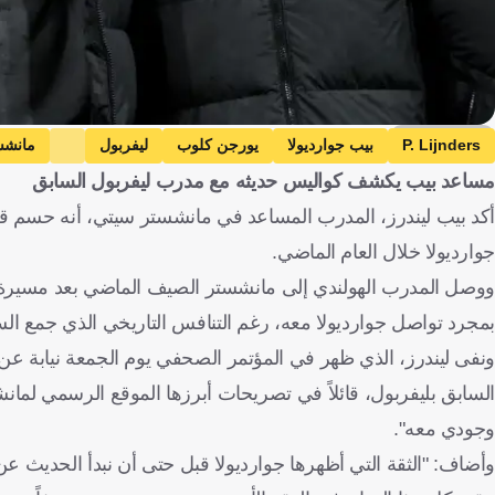
Getty Images
P. Lijnders
بيب جوارديولا
يورجن كلوب
ليفربول
مانشس
مساعد بيب يكشف كواليس حديثه مع مدرب ليفربول السابق
ألمانيا
إنجلترا
كرة قدم
أكد بيب ليندرز، المدرب المساعد في مانشستر سيتي، أنه حسم قراره
جوارديولا خلال العام الماضي.
ووصل المدرب الهولندي إلى مانشستر الصيف الماضي بعد مسيرة 
بمجرد تواصل جوارديولا معه، رغم التنافس التاريخي الذي جمع السي
ونفى ليندرز، الذي ظهر في المؤتمر الصحفي يوم الجمعة نيابة ع
السابق بليفربول، قائلاً في تصريحات أبرزها الموقع الرسمي لمانش
وجودي معه".
وأضاف: "الثقة التي أظهرها جوارديولا قبل حتى أن نبدأ الحديث عن كي