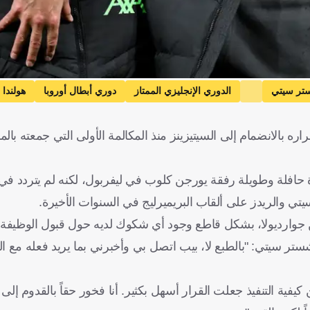
تر سيتي
الدوري الإنجليزي الممتاز
دوري أبطال أوروبا
هولندا
 بالانضمام إلى السيتيزينز منذ المكالمة الأولى التي جمعته بالم
حافلة وطويلة رفقة يورجن كلوب في ليفربول، لكنه لم يتردد ف
تي والريدز على ألقاب البريميرليج في السنوات الأخيرة.
ن جوارديولا، بشكل قاطع وجود أي شكوك لديه حول قبول الوظيفة
ستر سيتي: "بالطبع لا، بيب اتصل بي وأخبرني بما يريد فعله مع ا
فية التنفيذ جعلت القرار أسهل بكثير. أنا فخور حقاً بالقدوم إلى نا