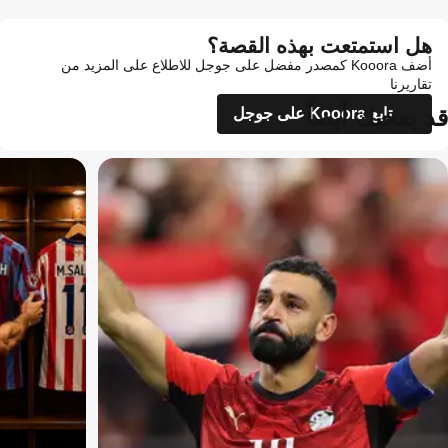
هل استمتعت بهذه القصة؟
أضف Kooora كمصدر مفضل على جوجل للاطلاع على المزيد من
تقاريرنا
قد يعجبك أيضاً
تابع Kooora على جوجل