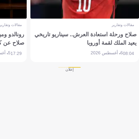
مقالات وتقارير
مقالات وتقارير
صلاح ورحلة استعادة العرش.. سيناريو تاريخي
رونالدو وم
يعيد الملك لقمة أوروبا
صلاح عن ك
6 أغسطس 2026
5 أغسطس 2026
17:29
08:04
إعلان