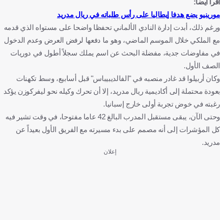
اقرأ أيضا:
مورينيو يضع هدفا إيطاليا على رأس طلباته في ريال مدريد
ورغم ذلك، أبدت إدارة النادي الألماني تحفظا واضحا على مستواه الذي قدمه
مع الملكي خلال الموسم الماضي، وهو ما دفعها لرفض العرض وعدم الدخول
في مفاوضات جدية، مفضلة البحث عن اسم يملك سجلاً أطول في دوريات
الصف الأول.
وكان أربيلوا قد غادر منصبه في "الفالديبيباس" قبل أسابيع، وسط تكهنات
بعودة محتملة إلى أكاديمية ريال مدريد، إلا أن تحرك وكيله نحو ليفركوزن يؤكد
رغبته في خوض تجربة أولى خارج إسبانيا.
وحتى الآن، يبقى مستقبل المدرب البالغ 42 عاما مفتوحا، في وقت تشير فيه
كل المؤشرات إلى أنه مصمم على بدء مسيرته مع الفريق الأول بعيداً عن
مدريد.
إعلان