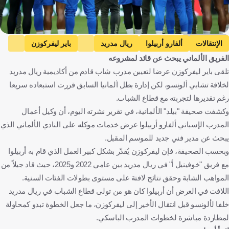
Getty Images
الإنتقالات
ألفارو أربيلوا
ريال مدريد
باير ليفركوزن
الفريق الألماني يبحث عن قائد لمشروعه
إسبانيا
ألمانيا
كرة قدم
تلقى باير ليفركوزن عرضا لتعيين مدرب شاب قادم من أكاديمية ريال مدريد
لخلافة تشابي ألونسو، لكن إدارة بطل ألمانيا السابق قررت استبعاده سريعا
رغم تقديرها لتجربته مع قطاع الشباب.
وكشفت صحيفة "بيلد" الألمانية، في تقرير نشرته اليوم، أن وكيل أعمال
المدرب الإسباني ألفارو أربيلوا عرض خدمات موكله على النادي الألماني الذي
يبحث عن مدير فني جديد للموسم المقبل.
وبحسب الصحيفة، فإن ليفركوزن يُقدّر بشكل كبير العمل الذي قام به أربيلوا
مع فريق "خوفينيل أ" في ريال مدريد بين عامي 2022 و2025، حيث قاد جيلاً من
المواهب الشابة وحقق نتائج لافتة على مستوى بطولات الفئات السنية.
اللافت في العرض أن أربيلوا كان هو من تولى قطاع الشباب في ريال مدريد
خلفا لألونسو قبل انتقال الأخير إلى ليفركوزن، ما جعل الخطوة تبدو كمحاولة
لمطاردة مباشرة لخطوات المدرب الباسكي.