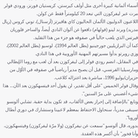
أسماء ألمانية كبيرة أخرى مثل أولف كيرستن، كريستيان فورنز، ورودي فولر
مرت عبر ليفركوزن التي تبعد 20 كيلومتراً فقط عن كولن.
اللاعبون الدوليون الألمان الحاليون كاي هافيرتز (آرسنال)، توني كروس (ريال
مدريد) وبرند لينو (فولهام) دافعوا عن ألوان النادي أيضاً، والساحر فلوريان
فيرتس الذي يلعب حالياً في صفوفه هو جزء من هذا التقليد.
كما أن البرازيليين جورجينيو (بطل العالم 1994)، لوسيو (بطل العالم 2002)،
وزي روبرتو بدأوا مسيرتهم المهنية الأوروبية في هذا النادي.
في المقابل، انضم رودي فولر إلى ليفركوزن بعد أن لعب مع روما الإيطالي
ومارسيليا الفرنسي، قبل أن يصبح مديراً رياضياً في صفوفه في الأوّل من
حزيران/يوليو 1996، مباشرة بعد اعتزاله كلاعب.
وقال فولر الخميس "على أقل تقدير، لن يقول أحد فيتسهكوزن بعد الآن... هذا
شيء أغضبني على مرّ السنين".
وتابع "بالإضافة إلى إحراز بعض الألقاب، قد تكون بداية حقبة. تشابي ألونسو
سيبقى مدرباً، سنحاول الاحتفاظ بمعظم لاعبينا وسنشارك في دوري أبطال
أوروبا".
بدوره، قال ألونسو "سمعت عن نيفركوزن (ولا مرّة ليفركوزن) وفيتسهكوزن،
وأنا فخور" بأن أكسر هذه العقدة.