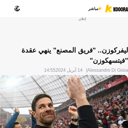
مباشر
إعلان
ليفركوزن.. "فريق المصنع" ينهي عقدة
"فيتسهكوزن"
Alessandro Di Gioia
14 أبريل 2024
14:55