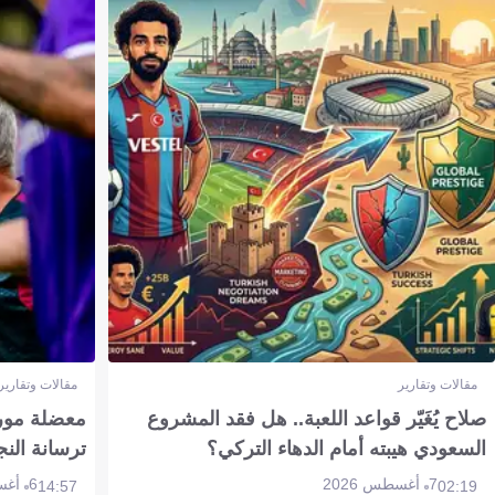
مقالات وتقارير
مقالات وتقارير
صلاح يُغَيّر قواعد اللعبة.. هل فقد المشروع
معضلة مورين
السعودي هيبته أمام الدهاء التركي؟
ترسانة النج
7 أغسطس 2026
6 أغسطس 2026
14:57
02:19