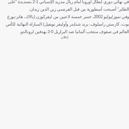
في نهائي دوري أبطال أوروبا أمام ريال مدريد الإسباني 1-2 بتسديدة "على
الطاير" أصبحت أسطورية من قبل الفرنسي زين الدين زيدان.
وفي تموز/يوليو 2002، خسر خمسة لاعبين من ليفركوزن (بالاك، هانز-يورغ
بوت، كارستن راميلوف، برند شنايدر وأوليفر نويفيل) المباراة النهائية لكأس
العالم في صفوف منتخب ألمانيا ضد البرازيل 0-2 بهدفين لرونالدو.
إعلان