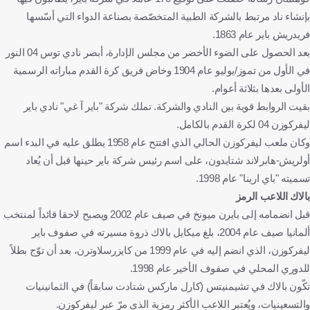
بإنشاء ناد مرتبط بالشركة الطبية المتخصّصة بصناعة الدواء التي أسّسها
فريدريش باير عام 1863.
بعد الحصول على الضوء الأخضر من مجلس الإدارة، أبصر نادي توس 04 النور
في الأول من تموز/يوليو عام 1904 وخاض فريق كرة القدم مباراته الرسمية
الأولى بعدها بثلاثة أعوام.
بقيت الروابط قوية بين النادي والشركة. تملك شركة "باير آ غي" نادي باير
ليفركوزن 04 لكرة القدم بالكامل.
وكان ملعب ليفركوزن الحالي الذي افتتح عام 1958 يطلق عليه في البدء اسم
أولريش-هابرلاند شتايدون، على اسم رئيس شركة باير حينها قبل أن يُعاد
تسميته "باي ارينا" عام 1998.
بالاك اللاعب الرمز
قبل انضمامه إلى بايرن ميونخ في صيف عام 2002 ويصبح لاحقا قائداً لمنتخب
ألمانيا صيف عام 2004، بلغ ميكايل بالاك ذروة مسيرته في صفوف باير
ليفركوزن، الذي انضم إليه في عام 1999 من كايزرسلاوترن، بعد أن توّج بطلاً
للدوري المحلي في صفوف الأخير عام 1998.
تكّون بالاك في تشيمنيتس (كارل ماركس شتادت سابقاً) في الثمانينيات
والتسعينيات، ويُعتبر اللاعب الأكثر رمزية الذي مرّ عبر ليفركوزن.