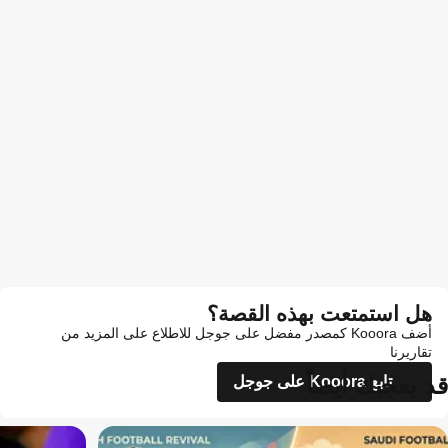
هل استمتعت بهذه القصة؟
أضف Kooora كمصدر مفضل على جوجل للاطلاع على المزيد من
تقاريرنا
قد يعجبك أيضاً
تابع Kooora على جوجل