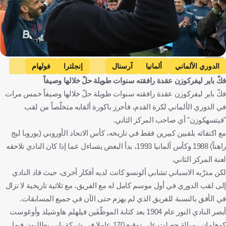
AFP
الدوري الألماني
ألمانيا
آرسنال
إنجلترا
فولهام
فكّ باير ليفركوزن عقدة رافقته سنوات طويلة حلّ خلالها وصيفاً
ريال مدريد
إسبانيا
باير ليفركوزن
بايرن ميونخ
فكّ باير ليفركوزن عقدة رافقته سنوات طويلة حلّ خلالها وصيفاً خمس مرات
فيردر بريمن
زي روبرتو
البرازيل
مايكل بالاك
في الدوري الألماني لكرة القدم، فأحرز باكورة ألقابه متخلّصاً من لقب
توني كروس
جورجينيو
بيرنارد لينو
كاي هافرتيس
"فيتسهكوزن" أي صاحب المركز الثاني.
فلوريان فيرتز
كرة قدم
مع اكتفائه بلقبين كبيرين فقط في تاريخه، كأس الاتحاد الأوروبي (يوروبا ليج
راهناً) 1988 وكأس ألمانيا 1993، بدأ البعض يتساءل عما إذا كان النادي تلاحقه
لعنة المركز الثاني.
لكن مدرّبه الاسباني تشابي ألونسو كانت لديه أفكار أخرى، حيث قاد النادي
إلى لقب الدوري في أول موسم كامل له مع الفريق، مع ثلاثية تاريخية لا تزال
في الأفق بالنسبة للفريق الذي لم يهزم حتى الآن في جميع المسابقات.
أبصر النادي النور عام 1904 بعد كتابة الموظّفَين فيلهلم هاوشيلد وأوغوست
كوهلمان رسالة حصلت على توقيع 170 عاملا في شركة باير، يطالبون فيها