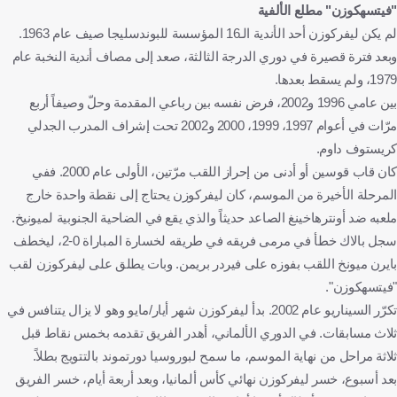
"فيتسهكوزن" مطلع الألفية
لم يكن ليفركوزن أحد الأندية الـ16 المؤسسة للبوندسليجا صيف عام 1963.
وبعد فترة قصيرة في دوري الدرجة الثالثة، صعد إلى مصاف أندية النخبة عام
1979، ولم يسقط بعدها.
بين عامي 1996 و2002، فرض نفسه بين رباعي المقدمة وحلّ وصيفاً أربع
مرّات في أعوام 1997، 1999، 2000 و2002 تحت إشراف المدرب الجدلي
كريستوف داوم.
كان قاب قوسين أو أدنى من إحراز اللقب مرّتين، الأولى عام 2000. ففي
المرحلة الأخيرة من الموسم، كان ليفركوزن يحتاج إلى نقطة واحدة خارج
ملعبه ضد أونترهاخينغ الصاعد حديثاً والذي يقع في الضاحية الجنوبية لميونيخ.
سجل بالاك خطأ في مرمى فريقه في طريقه لخسارة المباراة 0-2، ليخطف
بايرن ميونخ اللقب بفوزه على فيردر بريمن. وبات يطلق على ليفركوزن لقب
"فيتسهكوزن".
تكرّر السيناريو عام 2002. بدأ ليفركوزن شهر أيار/مايو وهو لا يزال يتنافس في
ثلاث مسابقات. في الدوري الألماني، أهدر الفريق تقدمه بخمس نقاط قبل
ثلاثة مراحل من نهاية الموسم، ما سمح لبوروسيا دورتموند بالتتويج بطلاً.
بعد أسبوع، خسر ليفركوزن نهائي كأس ألمانيا، وبعد أربعة أيام، خسر الفريق