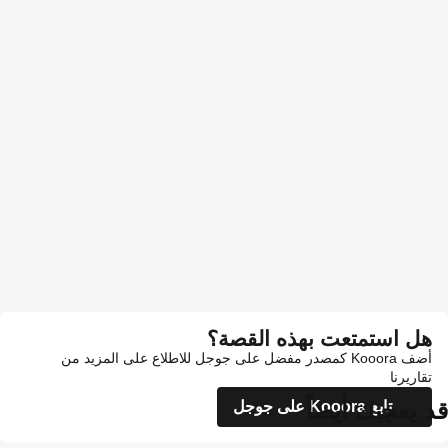
هل استمتعت بهذه القصة؟
أضف Kooora كمصدر مفضل على جوجل للاطلاع على المزيد من
تقاريرنا
قد يعجبك أيضاً
تابع Kooora على جوجل