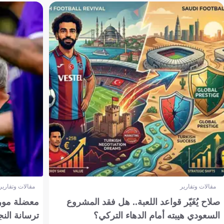
مقالات وتقارير
مقالات وتقارير
صلاح يُغَيّر قواعد اللعبة.. هل فقد المشروع
معضلة مورين
السعودي هيبته أمام الدهاء التركي؟
ترسانة النج