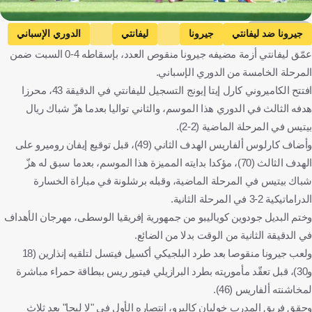
Getty Images
جيرونا ضد ليفانتي
جيرونا
ليفانتي
الدوري الإسباني
عمّق ليفانتي أزمة مضيفه جيرونا منقوص العدد، بإسقاطه 4-0 السبت ضمن
إسبانيا
كرة قدم
المرحلة الخامسة من الدوري الإسباني.
افتتح الكاميروني كارل إيتا إيونج التسجيل لليفانتي في الدقيقة 43، محرزا
هدفه الثالث في الدوري هذا الموسم، والثاني تواليا بعدما هزّ شباك ريال
بيتيس في المرحلة الماضية (2-2).
وأضاف كارلوس ألفاريس الهدف الثاني (49)، قبل توقيع إيفان روميرو على
الهدف الثالث (70)، مؤكدا بدايته المميزة هذا الموسم، بعدما سبق له هزّ
شباك بيتيس في المرحلة الماضية، وقبله برشلونة في مباراة الخسارة
الدراماتيكية 2-3 في المرحلة الثانية.
وختم البديل جودوين كوياليبو من جمهورية إفريقيا الوسطى، مهرجان الأهداف
في الدقيقة الثانية من الوقت بدلا من الضائع.
ولعب جيرونا منقوصا بعد طرد البلجيكي أكسيل فيتسل لتلقيه إنذارين (18
و30)، قبل تعقّد مأموريته بطرد البرازيلي فيتور ريس ببطاقة حمراء مباشرة
لمخاشنته ألفاريس (46).
وحقق فريق المدرب خوليان كاليرو، انتصاره الأول في "لا ليجا" بعد ثلاث