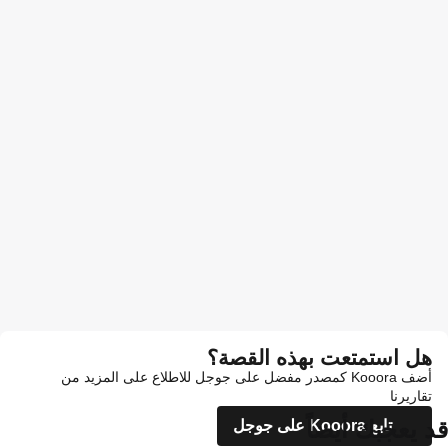
هل استمتعت بهذه القصة؟
أضف Kooora كمصدر مفضل على جوجل للاطلاع على المزيد من
تقاريرنا
قد يعجبك أيضاً
تابع Kooora على جوجل