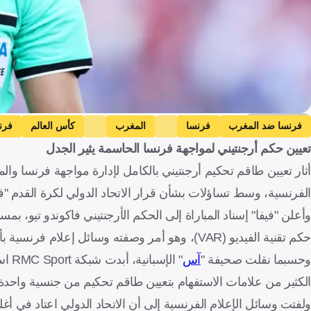
Getty Images
فرنسا ضد المغرب
فرنسا
المغرب
كأس العالم
فرن
تعيين حكم أرجنتيني لمواجهة فرنسا الحاسمة يثير الجدل
الفرنسية، وسط تساؤلات بشأن قرار الاتحاد الدولي لكرة القدم "في
وأعلن "فيفا" إسناد المباراة إلى الحكم الأرجنتيني فاكوندو تيو، 
حكم تقنية الفيديو (VAR)، وهو أمر وصفته وسائل إعلام فرنسية بأنه غير معتاد مقارنة بما جرى في معظم مباريات البطولة.
وحسبما نقلت صحيفة "
آس
" ال
الكثير من علامات الاستفهام بتعيين طاقم تحكيم من جنسية واحدة لإ
ولفتت وسائل الإعلام الفرنسية إلى أن الاتحاد الدولي اعتاد في أغ