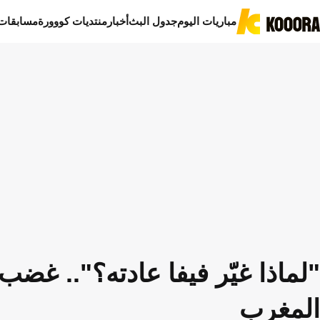
مباريات اليوم
جدول البث
أخبار
منتديات كووورة
مسابقات
"لماذا غيّر فيفا عادته؟".. غضب
المغرب