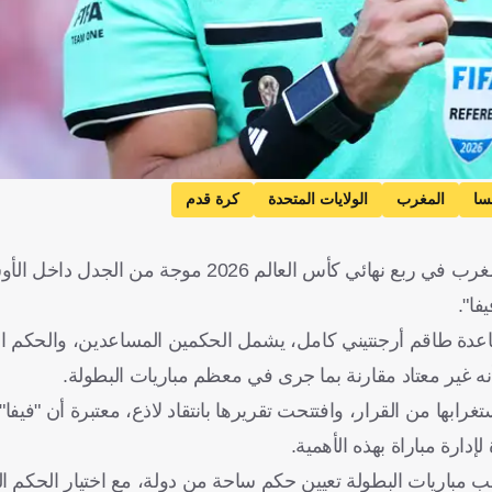
سا
المغرب
الولايات المتحدة
كرة قدم
أثار تعيين طاقم تحكيم أرجنتيني بالكامل لإدارة مواجهة فرنسا والمغرب في ربع نهائي كأس الع
فا".
بمساعدة طاقم أرجنتيني كامل، يشمل الحكمين المساعدين، والحكم ال
إسبانية، أبدت شبكة RMC Sport استغرابها من القرار، وافتتحت تقريرها بانتقاد لاذع، معتبرة أن 
دارة مباراة بهذه الأهمية.
لب مباريات البطولة تعيين حكم ساحة من دولة، مع اختيار الحكم ال