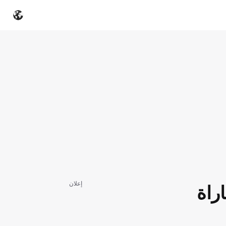
إعلان
راة