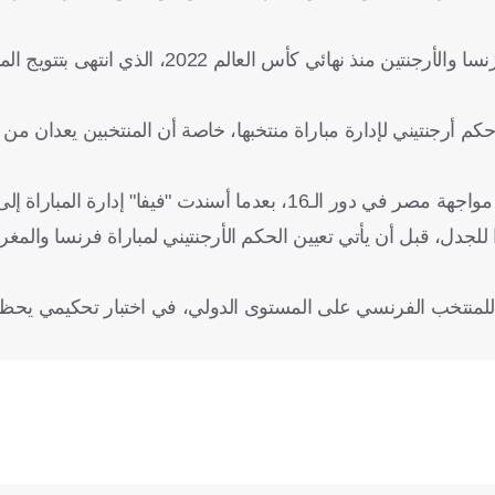
وزاد القرار من حدة الجدل بسبب العلاقة الرياضية المتوترة بين فرنسا والأرجنتين منذ 
 حكم أرجنتيني لإدارة مباراة منتخبها، خاصة أن المنتخبين يعدان من
وذكّرت الشبكة الفرنسية بأن الأرجنتين نفسها أبدت اعتراضها قبل مواجهة مصر في دور الـ16، بعدما أسندت "فيفا" إدا
ا للجدل، قبل أن يأتي تعيين الحكم الأرجنتيني لمباراة فرنسا والمغ
يو للمنتخب الفرنسي على المستوى الدولي، في اختبار تحكيمي يحظى