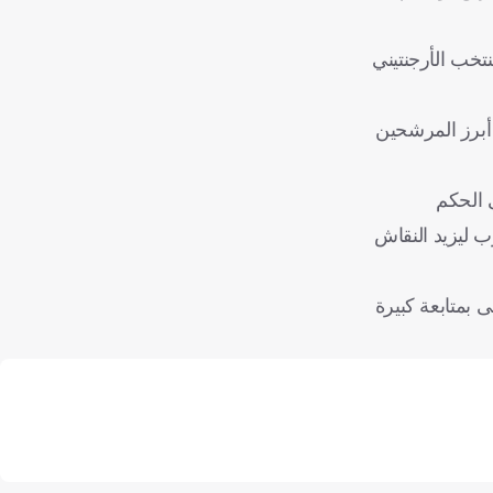
نهائي كأس العالم 2022، الذي انتهى بتتويج المنتخب الأرجنتيني
 أبرز المرشحين
رة المباراة إلى الحكم
رب ليزيد النقاش
 بمتابعة كبيرة