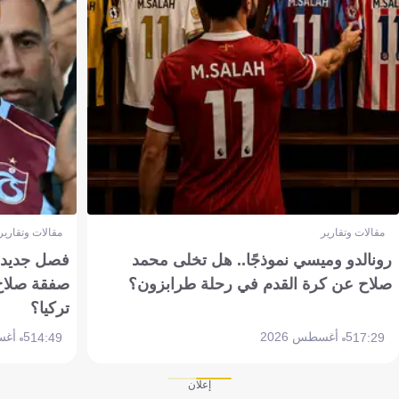
مقالات وتقارير
مقالات وتقارير
رونالدو وميسي نموذجًا.. هل تخلى محمد
فصل جديد بم
صلاح عن كرة القدم في رحلة طرابزون؟
صفقة صلاح
تركيا؟
5 أغسطس 2026
5 أغسطس 2026
14:49
17:29
إعلان