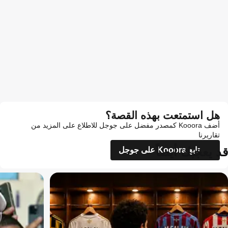
هل استمتعت بهذه القصة؟
أضف Kooora كمصدر مفضل على جوجل للاطلاع على المزيد من
تقاريرنا
قد يعجبك أيضاً
تابع Kooora على جوجل