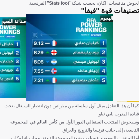
لخوض منافسات الكان، بحسب شبكة "
Stats foot"
الفرنسية.
تصنيفات قوة "فيفا"
الهجوم
صناعة اللعب
كما أن هذا التعادل يمثل أول سلسلة من مباراتين دون انتصار للسنغال، تحت
قيادة المدرب بابي ثياو.
وسيخوض المنتخب السنغالي الدور الأول من كأس العالم في المجموعة
التاسعة
،
إلى جانب فرنسا والنرويج والعراق.
أما المنتخب السعودي فسيلعب ضمن
المجموعة الثامنة، مع إسبانيا وكاب