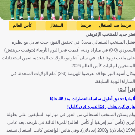
Getty Images
فرنسا ضد السنغال
فرنسا
السنغال
كأس العالم
تعثر جديد للمنتخب الإفريقي
السعودية ضد السنغال
السعودية
المباريات الودية
فشل المنتخب السنغالي مجددًا في تحقيق الفوز، حيث تعادل مع نظيره
السعودية ضد أوروجواي
أوروجواي
فرنسا
السنغال
السعودي (0-0) في مباراة ودية، أقيمت فجر اليوم الأربعاء (بتوقيت جرينتش)
الولايات المتحدة
المملكة العربية السعودية
أورغواي
كرة قدم
على ملعب تويوتا فيلد، في سان أنطونيو بالولايات المتحدة، ضمن استعدادات
المنتخبين لنهائيات كأس العالم 2026.
وكان أسود التيرانجا قد تعرضوا للهزيمة (3-2) أمام الولايات المتحدة، في
المباراة الودية السابقة.
اقرأ أيضًا
ألمانيا تحقق أطول سلسلة انتصارات منذ 46 عامًا
هاري كين يعادل رقمًا عمره قرن كامل!
ولم يتمكن المنتخب السنغالي من الفوز في مباراتيه السابقتين على بطولة
كبرى (كأس أمم إفريقيا أو كأس العالم) للمرة الثالثة في تاريخه، بعد عامي
1994 (تعادلان) و2000 (تعادلان). وفي هاتين الواقعتين كانت السنغال تستعد