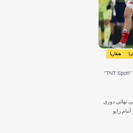
را
هنغاريا
للمرة الأولى منذ عام 1992، لن يتمكن الجمهور الإنجليزي من مشاهدة نهائي دوري أبطال أوروبا مجانًا على التلفزيون، بعد قرار قناة "TNT Sport"
، وهي أرسنال في نهائي دوري
أمام رايو