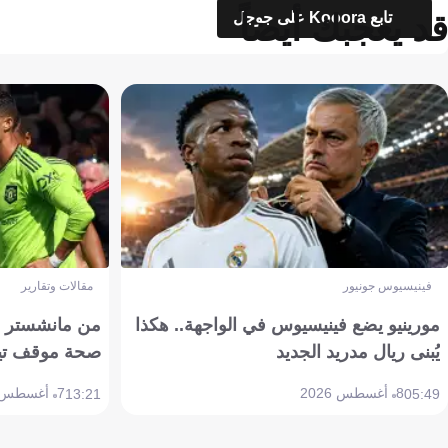
قد يعجبك أيضاً
تابع Kooora على جوجل
فينيسيوس جونيور
مقالات وتقارير
مورينيو يضع فينيسيوس في الواجهة.. هكذا
من مانشستر إل
يُبنى ريال مدريد الجديد
صحة موقف تين هاج 
8 أغسطس 2026
7 أغسطس 2026
13:21
05:49