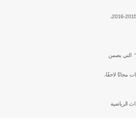
كانت TNT Sports المعروفة سابقاً بـBT Sport قد التزمت ببث نهائي دوري الأبطال مجانًا منذ حصولها على حقوق البث في موسم 2015-2016،
ج" التي يضمن
مجانًا لاحقًا،
جاني للأحداث الرياضية