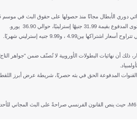
ترلينيًا، حوالي 36.90 يورو.
ر، ذلك أن نهائيات البطولات الأوروبية لا تُصنّف ضمن "جواهر التا
ولمبياد.
 القنوات المدفوعة الحق في بثه حصريًا، شريطة عرض أبرز اللقطات 
في المقابل، سيُبث نهائي دوري الأبطال مجاناً في فرنسا عبر قناة M6، حيث ينص القانون الفرنسي صراحةً على البث الم