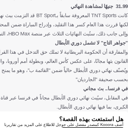
31.99 جنيهًا لمشاهدة النهائي
لكنها قررت هذا العام كسر هذا التقليد، وإدراج المباراة ضمن المحتوى المدفوع بقيمة 31.99 جنيهًا إس
وإلى جانب ذلك، ستُبث النهائيات الثلاث عبر منصة HBO Max، التي تتراوح أسعار اشتراكها بين4.99 ، و9.99 جنيه إسترليني شهريًا.
"جواهر التاج" لا تشمل دوري الأبطال
والمفارقة أن الحكومة البريطانية لا تملك حق التدخل في هذا القرا
القانون بثها مجانًا، على عكس كأس العالم، وبطولة أمم أوروبا، والأ
ويُصنّف نهائي دوري الأبطال حالياً ضمن "القائمة ب"، وهو ما يمنح
بحسب صحيفة "الجارديان"
في فرنسا.. بث مجاني
الكبرى، بما فيها نهائي دوري الأبطال.
هل استمتعت بهذه القصة؟
أضف Kooora كمصدر مفضل على جوجل للاطلاع على المزيد من تقاريرنا