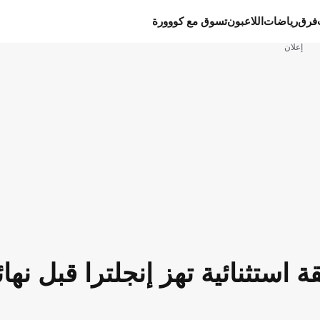
فرق
رياضات
اللاعبون
تسوق مع كووورة
إعلان
 32 عامًا.. سابقة استثنائية تهز إنجلترا قبل نه