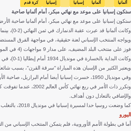
ألمانيا
ألمانيا
إسبانيا
إسبانيا
كرة قدم
ستكون إسبانيا على موعد مع نهائي مبكر، أمام ألمانيا صاحبة
ستكون إسبانيا على موعد مع نهائي مبكر، أمام ألمانيا صاحبة الأرض، ا
وكانت ألمانيا قد عبرت عقبة الدنمارك في ثمن النهائي (2-0)، بينما سحقت إسبانيا منافستها جورجيا (4-1).
ويواجه المنتخب الإسباني لعنة حقيقية، في مواجهة الفرق المستضي
فوز على منتخب البلد المضيف، على مدار 9 مواجهات (4 في المونديال و5 في بطولة أوروبا).
وكانت البداية بالخسارة في مونديال 1934 أمام إيطاليا (1-0)، في مباراة الإعادة ضمن ربع النهائي، بعد التعادل في اللقاء الأول (1-1).
ويعتبر الكثير من الإسبان هذه المباراة "سرقة القرن"، بسبب شائعا
وفي مونديال 1950، خسرت إسبانيا أيضا أمام البرازيل، صاحبة الأرض، بنتيجة عريضة (6-1).
والإضافي بالتعادل دون أهداف.
كما وضعت روسيا حدا لمسيرة إسبانيا في مونديال 2018، بالتغلب عليها في دور الـ16 بركلات الترجيح، عقب انتهاء المباراة بالتعادل (1-1).
اليورو
أما في بطولة الأمم الأوروبية، فلم يتمكن المنتخب الإسباني من التفوق على إيطاليا، في يورو 80