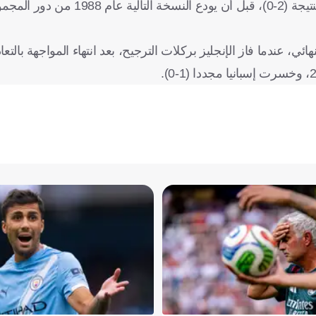
وخسر "الماتادور" أيضا نهائي البطولة في عام 1984، أمام فرنسا بنتيج