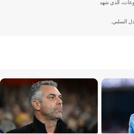
ة (2-0)، قبل أن يودع النسخة التالية عام 1988 من دور المجموعات، الذي شهد