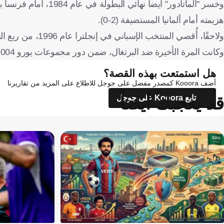
هزيمته أمام ألمانيا المستضيفة (2-0).
ولاحقًا، أُقصي المنتخب الإسباني في إنجلترا عام 1996، من ربع النهائي، عندما فاز الإنجليز بركلات الترجيح، بعد انتهاء المواجهة بالتعادل السلبي.
وكانت المرة الأخيرة ضد البرتغال، ضمن دور مجموعات يورو 2004، وخسرت إسبانيا مجددا (1-0).
هل استمتعت بهذه القصة؟
أضف Kooora كمصدر مفضل على جوجل للاطلاع على المزيد من تقاريرنا
قد يعجبك أيضاً
تابع Kooora على جوجل