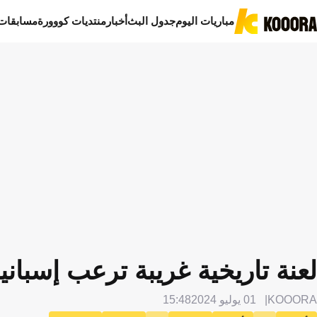
مباريات اليوم
جدول البث
أخبار
منتديات كووورة
مسابقات
لعنة تاريخية غريبة ترعب إسبانيا 
KOOORA
01 يوليو 2024
15:48