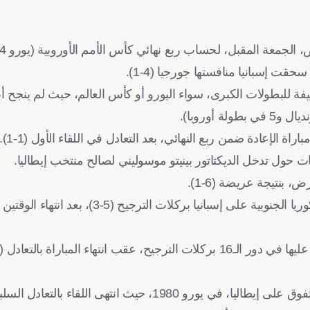
لجمعة المقبل، لحساب ربع نهائي كأس الأمم الأوروبية (يورو 2024).
فة للبطولات الكبرى، سواء اليورو أو كأس العالم، حيث لم ينجح أ
ت حول تدخل الديكتاتور بينيتو موسوليني لصالح منتخب إيطاليا.
وتكرر ذات الأمر في ربع نهائي كأس العالم 2002، عندما تفوقت كوريا الجنوبية على إسبانيا بركلات الترج
19، حيث انتهى اللقاء بالتعادل السلبي.