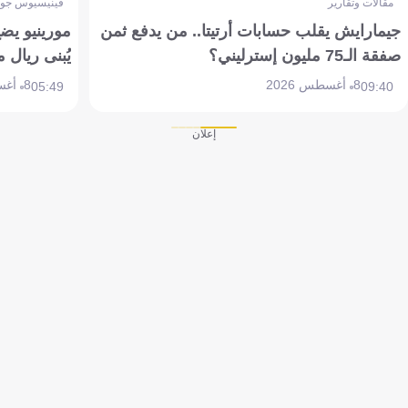
مقالات وتقارير
فينيسيوس جون
جيمارايش يقلب حسابات أرتيتا.. من يدفع ثمن
مورينيو يض
صفقة الـ75 مليون إسترليني؟
يُبنى ريال 
8 أغسطس 2026
8 أغسطس 2026
05:49
09:40
إعلان