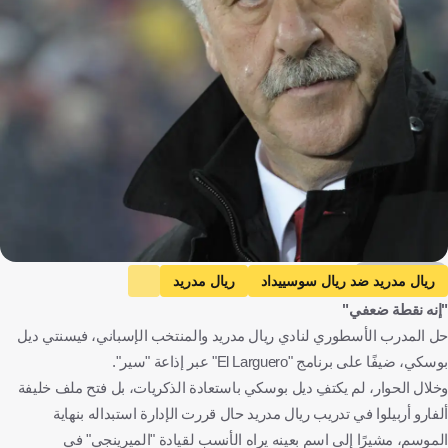
Getty Images
ريال مدريد ضد ريال سوسييداد
ريال مدريد
"إنه نقطة ضعفي"
ريال سوسييداد
الدوري الإسباني
فيسينتي ديل بوسكي
حل المدرب الأسطوري لنادي ريال مدريد والمنتخب الإسباني، فيسنتي ديل
إسبانيا
كرة قدم
بوسكي، ضيفًا على برنامج "El Larguero" عبر إذاعة "سير".
وخلال الحوار، لم يكتفِ ديل بوسكي باستعادة الذكريات، بل فتح ملف خليفة
ألفارو أربيلوا في تدريب ريال مدريد حال قررت الإدارة استبداله بنهاية
الموسم، مشيرًا إلى اسم بعينه يراه الأنسب لقيادة "الميرينجي" في