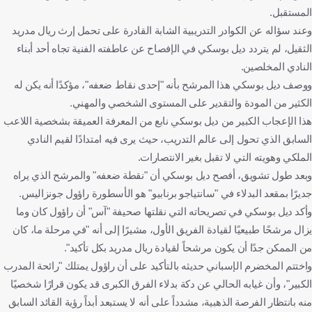
المستقبل.
وعند سؤاله عن الكوادر التدريبية الشابة القادرة على تحمل إرث ريال مدريد
الثقيل، لم يتردد ديل بوسكي في الإفصاح عن عاطفته الفنية تجاه أحد أبناء
النادي المخلصين.
ووصف ديل بوسكي هذا المرشح بأنه "إحدى نقاط ضعفه"، مؤكدًا أنه يكن له
الكثير من المودة والتقدير على المستوى الشخصي والمهني.
هذا الإعجاب الكبير من ديل بوسكي نابع من المعرفة العميقة بشخصية اللاعب
السابق الذي تحول إلى عالم التدريب، حيث يرى فيه امتدادًا لقيم النادي
الملكي وهويته التي لا تقبل بغير الانتصارات.
وبعد طول تشويق، أفصح ديل بوسكي أن "نقطة ضعفه" والمرشح الذي يراه
جديرًا بمقعد البدلاء في "سانتياجو برنابيو" هو الأسطورة راؤول جونزاليس.
وأكد ديل بوسكي في تصريحاته التي نقلتها صحيفة "آس" أن راؤول كان وما
يزال مرشحًا طبيعيًا لقيادة الفريق الأول، مشيرًا إلى أنه "في مرحلة ما، كان
من الممكن جدًا أن يكون مرشحاً لقيادة ريال مدريد بكل تأكيد".
واختتم المخضرم الإسباني حديثه بالتأكيد على أن راؤول يمتلك "رائحة المدرب
الكبير"، وأن غيابه الحالي عن دكة بدلاء الفرق الكبرى قد يكون قرارًا شخصيًا
منه بانتظار الفرصة الذهبية، مشدداً على أنه لا يستبعد أبداً رؤية القائد السابق