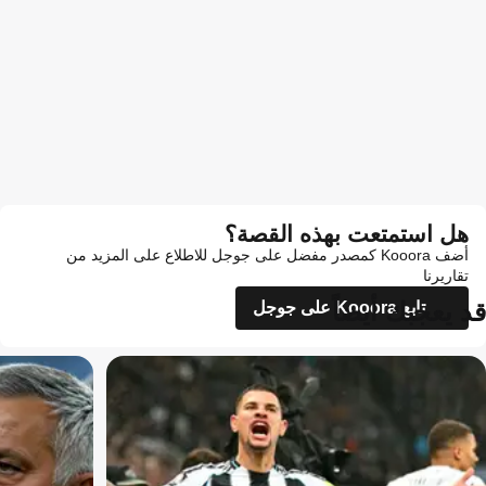
هل استمتعت بهذه القصة؟
أضف Kooora كمصدر مفضل على جوجل للاطلاع على المزيد من
تقاريرنا
قد يعجبك أيضاً
تابع Kooora على جوجل