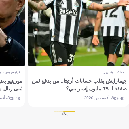
مقالات وتقارير
فينيسيوس جون
جيمارايش يقلب حسابات أرتيتا.. من يدفع ثمن
مورينيو يض
صفقة الـ75 مليون إسترليني؟
يُبنى ريال 
8 أغسطس 2026
8 أغسطس 2026
05:49
09:40
إعلان