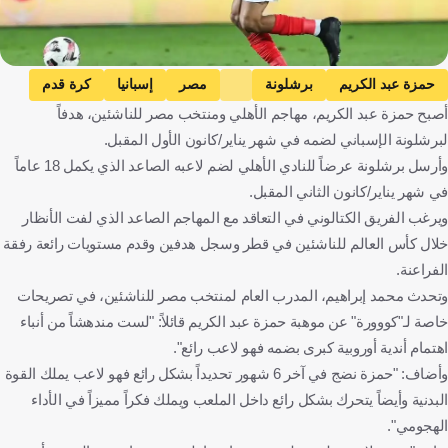
حمزة عبد الكريم
برشلونة
مصر
إسبانيا
كرة قدم
أصبح حمزة عبد الكريم، مهاجم الأهلي ومنتخب مصر للناشئين، هدفاً
لبرشلونة الإسباني لضمه في شهر يناير/كانون الأول المقبل.
وأرسل برشلونة عرضاً للنادي الأهلي لضم لاعبه الصاعد الذي يكمل 18 عاماً
في شهر يناير/كانون الثاني المقبل.
ويرغب الفريق الكتالوني في التعاقد مع المهاجم الصاعد الذي لفت الأنظار
خلال كأس العالم للناشئين في قطر وسجل هدفين وقدم مستويات رائعة رفقة
الفراعنة.
وتحدث محمد إبراهيم، المدرب العام لمنتخب مصر للناشئين، في تصريحات
خاصة لـ"كووورة" عن موهبة حمزة عبد الكريم قائلاً: "لست مندهشاً من أنباء
اهتمام أندية أوروبية كبرى بضمه فهو لاعب رائع".
وأضاف: "حمزة نضج في آخر 6 شهور تحديداً بشكل رائع فهو لاعب يملك القوة
البدنية وأيضاً يتحرك بشكل رائع داخل الملعب ويملك فكراً مميزاً في الأداء
الهجومي".