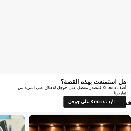
هل استمتعت بهذه القصة؟
أضف Kooora كمصدر مفضل على جوجل للاطلاع على المزيد من
تقاريرنا
قد يعجبك أيضاً
تابع Kooora على جوجل