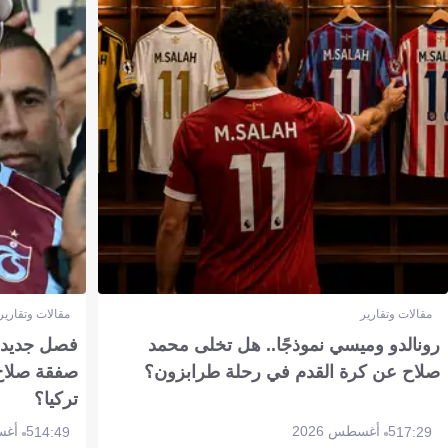
مقالات وتقارير
مقالات وتقارير
رونالدو وميسي نموذجًا.. هل تخلى محمد
فصل جديد بم
صلاح عن كرة القدم في رحلة طرابزون؟
صفقة صلاح
تركيا؟
5 أغسطس 2026
5 أغسطس 2026
14:49
17:29