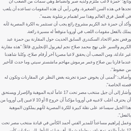
وتابع: "حمزة لاعب ملتزم ولديه صبر وانضباط وهي سمات من الصعب أن
تجدها في هذه السن الصغيرة، وفي رأيي أن هذه المقومات تساعده أن يلعب
في أفضل فرق العالم وهذا سر اهتمام برشلونة بضمه".
وأكد أن حمزة عبد الكريم مشروع رائع يجب أن تستثمر به الكرة المصرية لأنه
يملك بالفعل مقومات اللعب في أوروبا متوقعاً له مسيرة رائعة.
ورفض نجم الاتحاد السكندري السابق الحديث حول المقارنة بين حمزة عبد
الكريم والسير على نهج محمد صلاح نجم ليفربول الإنجليزي قائلاً: "هذه مقارنة
غير عادلة، ومن الصعب أن يحقق لاعبا مصريا آخر أرقام صلاح، وكلنا شاهدنا
عندما قارنا بين صلاح وعمر مرموش مهاجم مانشستر سيتي وما حدث للأخير
من ضغوط".
وأضاف: "أتمنى أن يخوض حمزة تجربته بغض النظر عن المقارنات وتكون له
قصته الخاصة".
وأشار إلى أن جيل منتخب مصر تحت 17 عاماً لديه الموهبة والإصرار ويستحق
أن يحترف أغلب لاعبيه في أوروبا مؤكداً أن خروج 8 أو 10 لاعبين إلى أوروبا من
هذا الجيل سيساعد على نقلة كبيرة للكرة المصرية لأنهم يملكون الموهبة
بالفعل".
وعمل إبراهيم مساعداً للمدير الفني أحمد الكأس في قيادة منتخب مصر تحت
17 عاماً والذي توج بلقب بطولة شمال أفريقيا ثم التأهل إلى نهائيات كأس