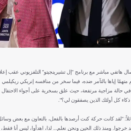
اتصال هاتفي مباشر مع برنامج "إل تشيرينجيتو" التلفزيوني عقب إعل
تهمًا إياها بالتآمر ضده، فيما سخر من منافسه إنريكي ريكيلمي قائل
ي حالة مزاجية مرتفعة، حيث علق بسخرية على أجواء الاحتفال قائل
ذكاء كل أولئك الذين يصفقون لي؟".
لاً: "لقد كانت حركة كنت أرصدها بالفعل، بالتعاون مع بعض وسائل 
 خرجوا. ومنذ ذلك الحين ونحن نعلم... لذا، اهدأوا، ليس أنا فقط،