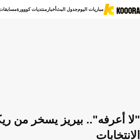
مباريات اليوم
جدول البث
أخبار
منتديات كووورة
مسابقات
"لا أعرفه".. بيريز يسخر من ري
الانتخابات