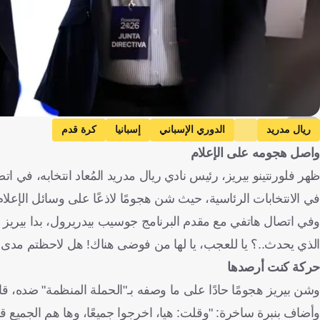
getty
ريال مدريد
الدوري الإسباني
إسبانيا
كرة قدم
واصل هجومه على الإعلام
ظهر فلورنتينو بيريز، رئيس نادي ريال مدريد المُعاد انتخابه، في 
في الانتخابات الرئاسية، حيث شن هجومًا لاذعًا على وسائل الإعلام م
وفي اتصال هاتفي مع مقدم البرنامج جوسيب بيدريرول، بدا بيريز ف
الذي يحدث..؟ يا للعجب، يا لها من فوضى هناك! هل لاحظتم مدى 
حركة كنت أرصدها
وشن بيريز هجومًا حادًا على ما وصفه بـ"الحملة المنظمة" ضده، قائ
وأضاف بنبرة ساخرة: "وقلت: هيا، اخرجوا جميعًا، وها هم الجميع قد