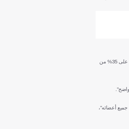
وقال: "تعلمت، أولاً، درسًا عن ريال مدريد، وأن أحدهم ارتكب خطأً عندما تقدم"، في إشارة ضمنية إلى منافسه ريكيلمي الذي حصل على 35% من
واضح".
 جميع أعضائه"،