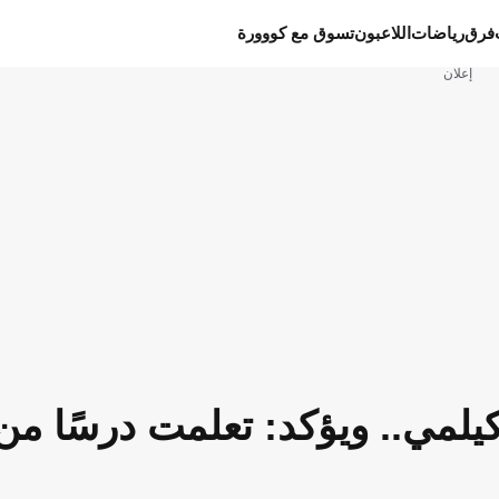
فرق
رياضات
اللاعبون
تسوق مع كووورة
إعلان
كيلمي.. ويؤكد: تعلمت درسًا من