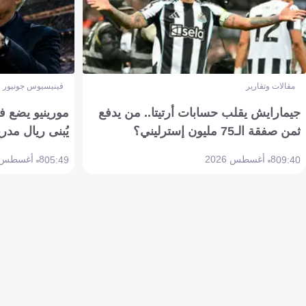
مقالات وتقارير
فينيسيوس جونيور
جيمارايش يقلب حسابات أرتيتا.. من يدفع
مورينيو يضع ف
ثمن صفقة الـ75 مليون إسترليني؟
يُبنى ريال مدري
8 أغسطس 2026
8 أغسطس 2026
05:49
09:40