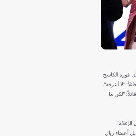
ان فوزه الكاسح
اً: "لا أعرفه".
اً: "لكن ما
الإعلام".
 بل أعضاء ريال