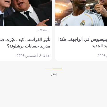
الإنتقالات
ينيسيوس في الواجهة.. هكذا
تأثير الفراشة.. كيف غيّرت ص
د الجديد
مدريد حسابات برشلونة؟
8 أغسطس 2026
04:06
إعلان