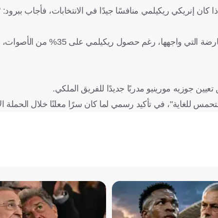
ان إنريكي ريكيلمي منافسًا جيدًا في الانتخابات، فأجاب ببرود: "
وتعكس هذه الإجابة الساخرة رغبة بيريز في التقليل من شأن المعارضة التي 
عيين جوزيه مورينيو مدربًا جديدًا للفريق الملكي.
للغاية"، في تأكيد رسمي لما كان سرًا معلنًا خلال الحملة الان