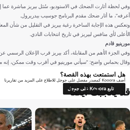
وفي لحظة أثارت الضحك في الاستوديو، سُئل بيريز مباشرة عما إذا ك
أعرفه"، ما أثار ضحك مقدم البرنامج جوسيب بيدريرول.
الأعلى لأي منافس لبيريز في تاريخ انتخابات النادي.
مورينيو قادم
وفي الجزء الأهم من المقابلة، أكد بيريز قرب الإعلان الرسمي عن ت
وقال بحماس واضح: "سيأتي مورينيو في أقرب وقت ممكن، إنه متحمس 
هل استمتعت بهذه القصة؟
أضف Kooora كمصدر مفضل على جوجل للاطلاع على المزيد من تقاريرنا
قد يعجبك أيضاً
تابع Kooora على جوجل