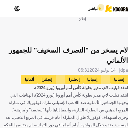
مباشر
إعلان
لام يسخر من "التصرف السخيف" للجمهور
الألماني
dpa
14 يوليو 2024
06:31
إسبانيا
إسبانيا
إنجلترا
إنجلترا
ألمانيا
انتقد فيليب لام، مدير بطولة كأس أمم أوروبا (يورو 2024)،
مارك كوكوريلا
كرة قدم
انتقد فيليب لام، مدير بطولة كأس أمم أوروبا (يورو 2024)، الهتافات التي
وجهتها الجماهير الألمانية ضد اللاعب الإسباني مارك كوكوريلا، في مباراة
المربع الذهبي من البطولة القارية، واصفا إياها بأنها "سخيفة" و"مرهقة".
وجرى استهداف كوكوريلا طوال المباراة أمام فرنسا في المربع الذهبي، بعد
لمسة يد ضده خلال المواجهة أمام ألمانيا في دور الثمانية، لم يحتسبها الحكم