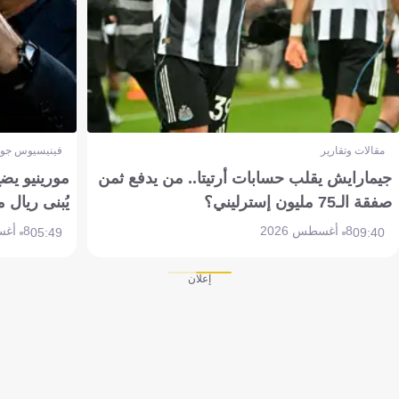
مقالات وتقارير
فينيسيوس جون
جيمارايش يقلب حسابات أرتيتا.. من يدفع ثمن
مورينيو يض
صفقة الـ75 مليون إسترليني؟
يُبنى ريال 
8 أغسطس 2026
8 أغسطس 2026
05:49
09:40
إعلان