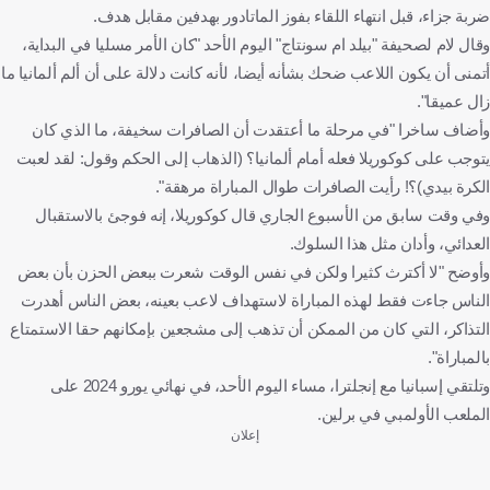
ضربة جزاء، قبل انتهاء اللقاء بفوز الماتادور بهدفين مقابل هدف.
وقال لام لصحيفة "بيلد ام سونتاج" اليوم الأحد "كان الأمر مسليا في البداية،
أتمنى أن يكون اللاعب ضحك بشأنه أيضا، لأنه كانت دلالة على أن ألم ألمانيا ما
زال عميقا".
وأضاف ساخرا "في مرحلة ما أعتقدت أن الصافرات سخيفة، ما الذي كان
يتوجب على كوكوريلا فعله أمام ألمانيا؟ (الذهاب إلى الحكم وقول: لقد لعبت
الكرة بيدي)؟! رأيت الصافرات طوال المباراة مرهقة".
وفي وقت سابق من الأسبوع الجاري قال كوكوريلا، إنه فوجئ بالاستقبال
العدائي، وأدان مثل هذا السلوك.
وأوضح "لا أكترث كثيرا ولكن في نفس الوقت شعرت ببعض الحزن بأن بعض
الناس جاءت فقط لهذه المباراة لاستهداف لاعب بعينه، بعض الناس أهدرت
التذاكر، التي كان من الممكن أن تذهب إلى مشجعين بإمكانهم حقا الاستمتاع
بالمباراة".
وتلتقي إسبانيا مع إنجلترا، مساء اليوم الأحد، في نهائي يورو 2024 على
الملعب الأولمبي في برلين.
إعلان