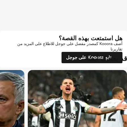
هل استمتعت بهذه القصة؟
أضف Kooora كمصدر مفضل على جوجل للاطلاع على المزيد من
تقاريرنا
قد يعجبك أيضاً
تابع Kooora على جوجل