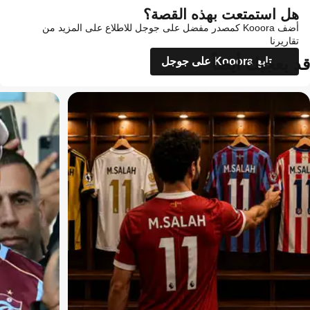
هل استمتعت بهذه القصة؟
أضف Kooora كمصدر مفضل على جوجل للاطلاع على المزيد من
تقاريرنا
قد يعجبك أيضاً
تابع Kooora على جوجل