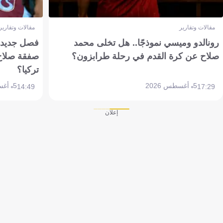
مقالات وتقارير
مقالات وتقارير
رونالدو وميسي نموذجًا.. هل تخلى محمد
فصل جديد بم
صلاح عن كرة القدم في رحلة طرابزون؟
صفقة صلاح
تركيا؟
5 أغسطس 2026
5 أغسطس 2026
14:49
17:29
إعلان