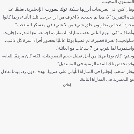
المستوى المخيب.
وقال كين، في تصريحات أبرزتها شبكة "
توك سبورت
" الإنجليزية، تعليقًا على
هذه التقارير: "لا، هذا لم يحدث، لا أعرف من أين خرجت تلك الأنباء، ربما كانوا
مجرد أشخاص يحاولون خلق شيء من لا شيء في معسكر المنتخب".
وأضاف: "في اليوم التالي عقب مباراة الدنمارك، اجتمعنا مع المدرب (جاريث
ساوثجيت) لفترة قصيرة، ثم قضينا يومًا عائليًا بحضور أفراد أسرة كل لاعب،
واستمرينا لما يقرب من 7 ساعات مع العائلة".
وختم: "كان يومًا مهمًا من أجل تقليل حجم الضغوطات، لكنه كان مرهقًا للغاية،
وقد نخفض تلك المدة الزمنية في المستقبل".
وفاز منتخب إنجلترا في المباراة الأولى على صربيا، بهدف دون رد، بينما تعادل
مع الدنمارك في المباراة الثانية.
إعلان