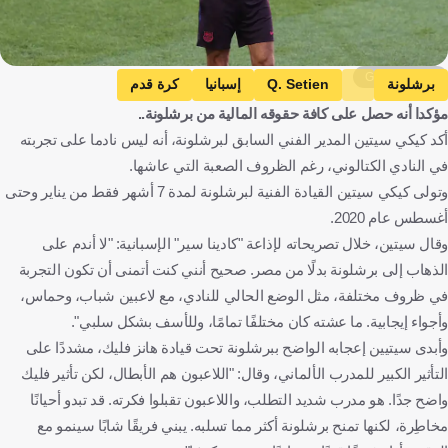
Getty Images
برشلونة
Q. Setien
إسبانيا
كرة قدم
مؤكدا أنه حصل على كافة حقوقه المالية من برشلونة..
أكد كيكي سيتين المدير الفني السابق لبرشلونة، أنه ليس نادما على تجربته
في النادي الكتالوني، رغم الظروف الصعبة التي عاشها.
وتولى كيكي سيتين القيادة الفنية لبرشلونة لمدة 7 أشهر فقط من يناير وحتى
أغسطس عام 2020.
وقال سيتين، خلال تصريحاته لإذاعة "كادينا سير" الإسبانية: "لا أندم على
الذهاب إلى برشلونة بدلًا من مصر. صحيح أنني كنت أتمنى أن تكون التجربة
في ظروف مختلفة، مثل الوضع الحالي للنادي، مع لاعبين شباب، وحماس،
وأجواء إيجابية. ما عشته كان مختلفًا تمامًا، وللأسف بشكل سلبي".
وأبدى سيتيين إعجابه الواضح ببرشلونة تحت قيادة هانز فليك، مشددًا على
التأثير الكبير للمدرب الألماني، وقال: "اللاعبون هم الأبطال، لكن تأثير فليك
واضح جدًا. هو مدرب شديد التطلب، واللاعبون تقبلوا فكرته. قد تبدو أحيانًا
مخاطِرة، لكنها تمنح برشلونة أكثر مما تسلبه. يبني فريقًا شابًا سينمو مع