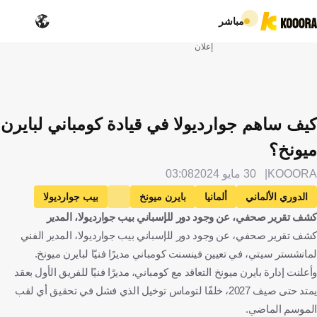
مباشر
إعلان
كيف ساهم جوارديولا في قيادة كومباني لبايرن
ميونخ؟
KOOORA
30 مايو 2024
03:08
الدوري الألماني
ألمانيا
بايرن ميونخ
بيب جوارديولا
كشف تقرير صحفي، عن وجود دور للإسباني بيب جوارديولا، المدير
إسبانيا
فنسنت كومباني
بلجيكا
الإنتقالات
كرة قدم
كشف تقرير صحفي، عن وجود دور للإسباني بيب جوارديولا، المدير الفني
لمانشستر سيتي، في تعيين فينسنت كومباني مديرًا فنيًا لبايرن ميونخ.
وأعلنت إدارة بايرن ميونخ التعاقد مع كومباني، مديرًا فنيًا للفريق الأول بعقد
يمتد حتى صيف 2027، خلفًا لتوماس توخيل الذي فشل في تحقيق أي لقب
الموسم الماضي.