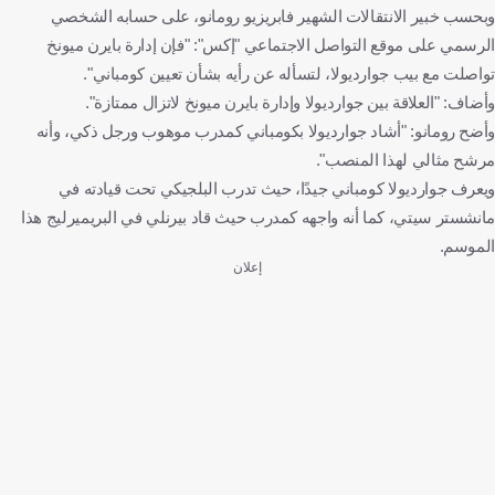
وبحسب خبير الانتقالات الشهير فابريزيو رومانو، على حسابه الشخصي
الرسمي على موقع التواصل الاجتماعي "إكس": "فإن إدارة بايرن ميونخ
تواصلت مع بيب جوارديولا، لتسأله عن رأيه بشأن تعيين كومباني".
وأضاف: "العلاقة بين جوارديولا وإدارة بايرن ميونخ لاتزال ممتازة".
وأضح رومانو: "أشاد جوارديولا بكومباني كمدرب موهوب ورجل ذكي، وأنه
مرشح مثالي لهذا المنصب".
ويعرف جوارديولا كومباني جيدًا، حيث تدرب البلجيكي تحت قيادته في
مانشستر سيتي، كما أنه واجهه كمدرب حيث قاد بيرنلي في البريميرليج هذا
الموسم.
إعلان