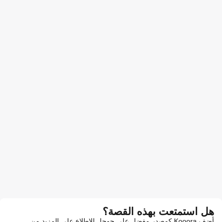
هل استمتعت بهذه القصة؟
أضف Kooora كمصدر مفضل على جوجل للاطلاع على المزيد من