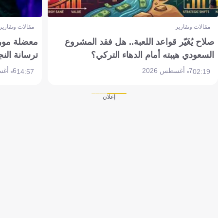
مقالات وتقارير
مقالات وتقارير
صلاح يُغَيّر قواعد اللعبة.. هل فقد المشروع
معضلة مورين
السعودي هيبته أمام الدهاء التركي؟
ترسانة النج
7 أغسطس 2026
6 أغسطس 2026
14:57
02:19
إعلان