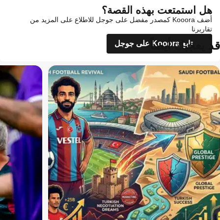
هل استمتعت بهذه القصة؟
أضف Kooora كمصدر مفضل على جوجل للاطلاع على المزيد من
تقاريرنا
قد يعجبك أيضاً
تابع Kooora على جوجل