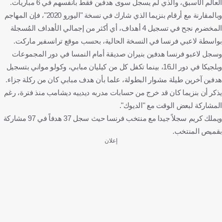
العالم الأسبق، والذي لم يسجل سوى هدفين فقط بأنفسهم في 6 مباريات.
وبالمقارنة مع أرقام بنزيما الذي شارك في نسخة "اليورو 2020"، فإن المهاجم
المخضرم نجح في تسجيل 4 أهداف، أي أكثر من إجمالي الأهداف المُسجلة
بواسطة لاعبي فرنسا في النسخة الحالية، بحسب موقع ترانسفير ماركت.
وسجل لاعبو فرنسا هدفين بنيران صديقة أمام النمسا في دور المجموعات
وبلجيكا في دور الـ16، بينما تكفل كل من كيليان مبابي، وكولو مواني بتسجيل
هدفين آخرين طيلة مشوار البطولة، علما بأن هدف مبابي كان من ركلة جزاء.
يذكر أن بنزيما كان قد خرج من حسابات مدربه ديدييه ديشامب منذ فترة، رغم
المشاركة لبعض الوقت مع "الديوك".
ويملك كريم سجلاً جيدا مع منتخب فرنسا حيث سجل 37 هدفاً في 97 مشاركة
بقميص المنتخب.
إعلان