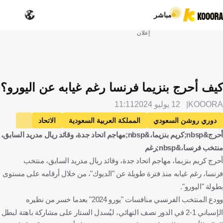
مباشر
إعلان
كيف أحرج بنزيما فرنسا رغم غيابه عن اليورو؟
KOOORA
12 يوليو 2024
11:11
دوري روشن السعودي
المملكة العربية السعودية
الاتحاد
أحرج&nbsp;كريم بنزيما،&nbsp;مهاجم اتحاد جدة، وقائد ريال مدريد السابق،
فرنسا
فرنسا
إسبانيا
إسبانيا
كريم بنزيما
منتخب فرنسا،&nbsp;رغم
ديدييه ديشامب
كيليان مبابي
راندال كولو مواني
كرة قدم
أحرج كريم بنزيما، مهاجم اتحاد جدة، وقائد ريال مدريد السابق، منتخب
فرنسا، رغم غيابه منذ فترة طويلة عن "الديوك"، من خلال أرقامه على مستوى
بطولة "اليورو".
وودع المنتخب الفرنسي منافسات "يورو 2024" بعدما خسر من نظيره
الإسباني 1-2 في الدور نصف النهائي، ليُسدل الستار على مشاركة باهتة لبطل