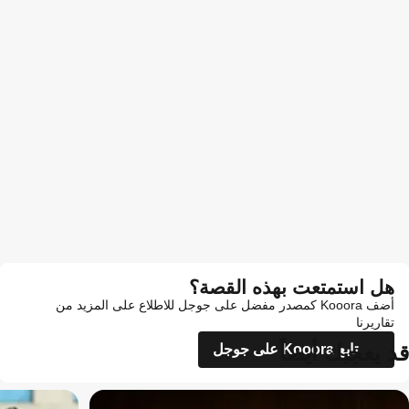
هل استمتعت بهذه القصة؟
أضف Kooora كمصدر مفضل على جوجل للاطلاع على المزيد من
تقاريرنا
قد يعجبك أيضاً
تابع Kooora على جوجل