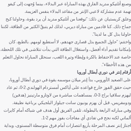
وصنع أتلتيكو مدريد الفارق بهذه المباراة عبر البدلاء، بينما وُجهت إلى كيفو
تهمة عدم مشاركة لاعبي الإنتر من مقاعد البدلاء بنفس العزيمة.
وعلق كريستيان عن ذلك: "توقعنا من أتلتيكو مدريد أن يرد بقوة، وحاولنا كبح
جماح ذلك. كنا قادمين من مباراة ديربي، لذلك لم يتبقَّ الكثير من الطاقة، لكننا
حاولنا بذل كل ما لدينا".
واختتم: "حاول الجميع بذل قصارى جهدهم، لا أستطيع لومهم. بالطبع، كان
بإمكاننا تقديم أداء أفضل، واستغلال الطاقة التي بدأت تتلاشى في تلك اللحظة،
خاصة عند الاحتفاظ بالكرة وإبطاء وتيرة اللعب، سنحلل المباراة نحاول التعلم
من هذه الأخطاء".
أرقام إنتر في دوري أبطال أوروبا
على الصعيد الأوروبي، بدأ إنتر ميلان موسمه بقوة في دوري أبطال أوروبا،
حيث حقق الفوز خارج قواعده على أياكس أمستردام الهولندي 2-0، ثم عاد
ليهزم سلافيا براج 3-0، بمساهمات مباشرة من لاوتارو مارتينيز (هدفين)
ودومفريس، قبل أن يهزم يونيون سانت جيلواز البلجيكي برباعية نظيفة.
وفي مباراته الرابعة بالبطولة، تلقى الفريق أول هدف في شباكه أمام كايرات
ألماتي لكنه نجح في تفادي أي مفاجآت بفوز مهم 2-1.
اجتاز إنتر نصف المرحلة بأربع انتصارات أمام فرق متوسطة المستوى، وبداية