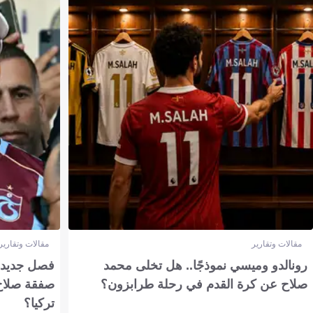
مقالات وتقارير
مقالات وتقارير
رونالدو وميسي نموذجًا.. هل تخلى محمد
فصل جديد بم
صلاح عن كرة القدم في رحلة طرابزون؟
صفقة صلاح
تركيا؟