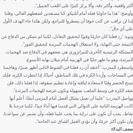
أكثر واقعية، وأكثر دقة، وألا يركز كثيرًا على اللعب الجميل".
وأوضح: "هذا ما حاولنا فعله أمام أتلتيكو. كنا مستعدين لضغطهم العالي، وقلنا
إننا لن نراقب عن كثب خوفا أن يضطروا للتراجع، ولكن هكذا جاء الهدف الأول
على أي حال".
ونوه: "رد فعلنا كان حازمًا وقويًا لتحقيق التعادل، لكننا لم نتمكن من الدفاع عن
النتيجة حتى النهاية، ولا استغلال الهجمات المرتدة لتحقيق الفوز".
المشكلة الرئيسية الأخرى للنيراتزوري هي ضعفهم في الدفاع ضد الهجمات
المرتدة، وهو ما ظهر جليًا في الهزيمة أمام ميلان نهاية الأسبوع.
واستطرد المدرب: "أعتقد أن رد فعلنا في الشوط الثاني أظهر صبرًا، وهاجمنا
في المساحات، وأردنا الكرة في تلك المناطق، أحيانًا، إذا انتظرت الكرة، فإنك
تمنح الخصم وقتًا لاستعادة لياقته وإعادة تنظيم صفوفه، إذا فعلنا ذلك، فلن
نفقد الكرة في وسط الملعب بسهولة ونكون عرضة للهجمات المرتدة".
وواصل المدرب: "علينا أن نعمل بشكل أفضل أمام المرمى أيضًا، أعلم أنها
كانت الهزيمة الثانية على التوالي التي قدمنا فيها أداءً جيدًا، لكننا خرجنا بلا
نقاط.. يجب أن نكون على دراية بما يجب علينا فعله، وأن نشمر عن سواعدنا،
وأن نكون أكثر حزمًا، وأن نؤدي العمل الشاق عند الحاجة".
ضعف البدلاء