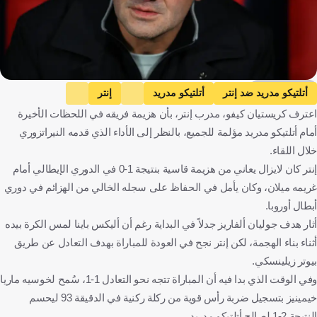
Getty Images
أتلتيكو مدريد ضد إنتر
أتلتيكو مدريد
إنتر
اعترف كريستيان كيفو، مدرب إنتر، بأن هزيمة فريقه في اللحظات الأخيرة
دوري أبطال أوروبا
كريستيان كيفو
إسبانيا
إيطاليا
رومانيا
أمام أتلتيكو مدريد مؤلمة للجميع، بالنظر إلى الأداء الذي قدمه النيراتزوري
كرة قدم
خلال اللقاء.
إنتر كان لايزال يعاني من هزيمة قاسية بنتيجة 1-0 في الدوري الإيطالي أمام
غريمه ميلان، وكان يأمل في الحفاظ على سجله الخالي من الهزائم في دوري
أبطال أوروبا.
أثار هدف جوليان ألفاريز جدلاً في البداية رغم أن أليكس باينا لمس الكرة بيده
أثناء بناء الهجمة، لكن إنتر نجح في العودة للمباراة بهدف التعادل عن طريق
بيوتر زيلينسكي.
وفي الوقت الذي بدا فيه أن المباراة تتجه نحو التعادل 1-1، سُمح لخوسيه ماريا
خيمينيز بتسجيل ضربة رأس قوية من ركلة ركنية في الدقيقة 93 ليحسم
النتيجة 2-1 لصالح أتلتيكو مدريد.