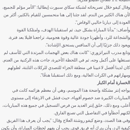
وقال كيفو خلال تصريحاته لشبكة سكاي سبورت إيطاليا: "الأمر مؤلم للجميع،
لأن هناك الكثير من الندم. لقد جئنا إلى هنا متحمسين للقيام بالكثير، أكثر من
العودة إلى ديارنا خاليي الوفاض".
وأضاف: "بدأنا المباراة بشكل جيد، ثم استقبلنا الهدف، وامتلكنا القوة
والشجاعة للرد، وأظهرنا جودة عالية وقوة هجومية، تراجعنا قليلا بعد فترة،
ويعود ذلك جزئيًا إلى أن المنافس يستحق الإشادة".
وتابع مدرب النيراتزوري: "كانت هناك بعض الهجمات المرتدة التي للأسف لم
نستغلها على أكمل وجه، ثم في اللحظة الأخيرة، جاءت هذه الركنية من العدم.
كان لدينا أفضل لاعبينا في منطقة الجزاء للتصدي للركلات الثابتة، لطولهم
ومهاراتهم في الكرات العالية، ومع ذلك استقبلنا هدفًا".
الخسارة أمام الكبار
يواجه إنتر مشكلة واضحة هذا الموسم، وهي أن معظم هزائمه كانت في
المباريات الكبيرة ضد خصوم أقوياء، حيث فشل في الارتقاء إلى مستوى
أعلى، ومع ذلك، خلق إنتر العديد من فرص التسجيل في جميع هذه المباريات،
لكنهم أخطأوا في التفاصيل التي تصنع الفارق.
وفي هذا الصدد، وضع كيفو روشتة العلاج وقال: "يجب أن يعرف هذا الفريق
كيفية الرد، وأن يدرك أنه فريق قوي. يجب أن يفهم لحظات المباراة، وأن يكون