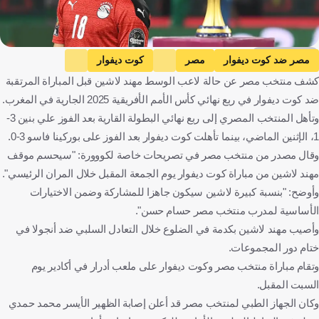
Getty Images
مصر ضد كوت ديفوار
مصر
كوت ديفوار
كشف منتخب مصر عن حالة لاعب الوسط مهند لاشين قبل المباراة المرتقبة
كأس أمم إفريقيا
مهند لاشين
مصر
ساحل العاج
المغرب
ضد كوت ديفوار في ربع نهائي كأس الأمم الأفريقية 2025 الجارية في المغرب.
كرة قدم
وتأهل المنتخب المصري إلى ربع نهائي البطولة القارية بعد الفوز علي بنين 3-
1، الإثنين الماضي، بينما تأهلت كوت ديفوار بعد الفوز على بوركينا فاسو 3-0.
وقال مصدر من منتخب مصر في تصريحات خاصة لكووورة: "سيحسم موقف
مهند لاشين من مباراة كوت ديفوار يوم الجمعة المقبل خلال المران الرئيسي".
وأوضح: "بنسبة كبيرة لاشين سيكون جاهزا للمشاركة وضمن الاختيارات
الأساسية لمدرب منتخب مصر حسام حسن".
وأصيب مهند لاشين بكدمة في الضلوع خلال التعادل السلبي ضد أنجولا في
ختام دور المجموعات.
وتقام مباراة منتخب مصر وكوت ديفوار على ملعب أدرار في أكادير يوم
السبت المقبل.
وكان الجهاز الطبي لمنتخب مصر قد أعلن إصابة الظهير الأيسر محمد حمدي