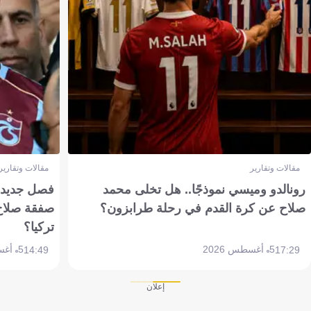
مقالات وتقارير
مقالات وتقارير
رونالدو وميسي نموذجًا.. هل تخلى محمد
فصل جديد بم
صلاح عن كرة القدم في رحلة طرابزون؟
صفقة صلاح
تركيا؟
5 أغسطس 2026
5 أغسطس 2026
14:49
17:29
إعلان