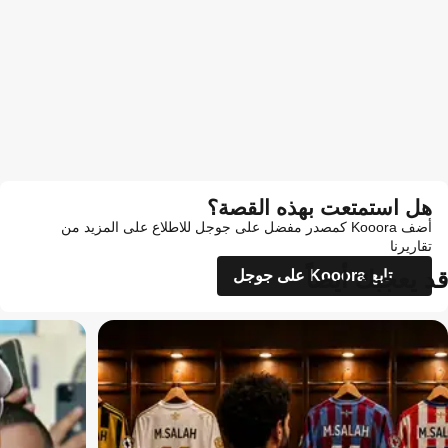
هل استمتعت بهذه القصة؟
أضف Kooora كمصدر مفضل على جوجل للاطلاع على المزيد من
تقاريرنا
قد يعجبك أيضاً
تابع Kooora على جوجل